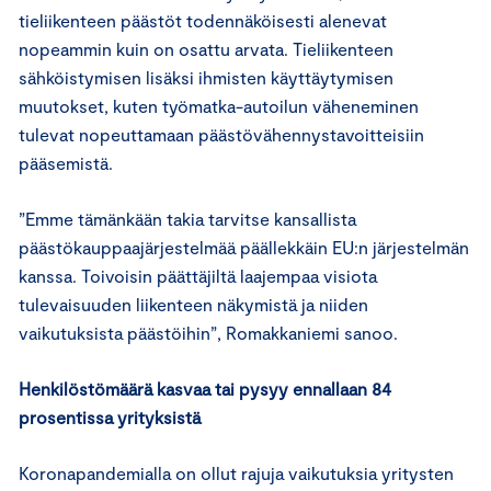
tieliikenteen päästöt todennäköisesti alenevat
nopeammin kuin on osattu arvata. Tieliikenteen
sähköistymisen lisäksi ihmisten käyttäytymisen
muutokset, kuten työmatka-autoilun väheneminen
tulevat nopeuttamaan päästövähennystavoitteisiin
pääsemistä.
”Emme tämänkään takia tarvitse kansallista
päästökauppaajärjestelmää päällekkäin EU:n järjestelmän
kanssa. Toivoisin päättäjiltä laajempaa visiota
tulevaisuuden liikenteen näkymistä ja niiden
vaikutuksista päästöihin”, Romakkaniemi sanoo.
Henkilöstömäärä kasvaa tai pysyy ennallaan 84
prosentissa yrityksistä
Koronapandemialla on ollut rajuja vaikutuksia yritysten