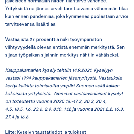
jälkeiseen normaaliin niiden tilantarve vähenee.
Yrityksistä neljännes arveli tarvitsevansa vähemmän tilaa
kuin ennen pandemiaa, joka kymmenes puolestaan arvioi
tarvitsevansa lisää tilaa.
Vastaajista 27 prosenttia näki työympäristön
viihtyvyydellä olevan entistä enemmän merkitystä. Sen
sijaan työpaikan sijainnin merkitys nähtiin vähäiseksi.
Kauppakamarien kysely tehtiin 14.9.2021. Kyselyyn
vastasi 1994 kauppakamarien jäsenyritystä. Vastauksia
kertyi kaikilta toimialoilta ympäri Suomen sekä kaiken
kokoisista yrityksistä. Aiemmat vastaavanlaiset kyselyt
on toteutettu vuonna 2020 16.-17.3, 30.3, 20.4,
4.5, 18.5, 1.6, 23.6, 2.9, 8.10, 1.12 ja vuonna 2021 2.2, 16.3,
27.4 ja 16.6.
Liite:
Kyselyn taustatiedot ja tulokset