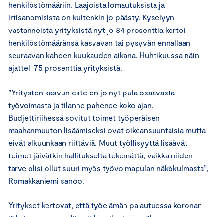
henkilöstömääriin. Laajoista lomautuksista ja
irtisanomisista on kuitenkin jo päästy. Kyselyyn
vastanneista yrityksistä nyt jo 84 prosenttia kertoi
henkilöstömääränsä kasvavan tai pysyvän ennallaan
seuraavan kahden kuukauden aikana. Huhtikuussa näin
ajatteli 75 prosenttia yrityksistä.
”Yritysten kasvun este on jo nyt pula osaavasta
työvoimasta ja tilanne pahenee koko ajan.
Budjettiriihessä sovitut toimet työperäisen
maahanmuuton lisäämiseksi ovat oikeansuuntaisia mutta
eivät alkuunkaan riittäviä. Muut työllisyyttä lisäävät
toimet jäivätkin hallitukselta tekemättä, vaikka niiden
tarve olisi ollut suuri myös työvoimapulan näkökulmasta”,
Romakkaniemi sanoo.
Yritykset kertovat, että työelämän palautuessa koronan