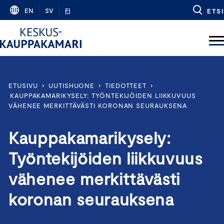
Skip
EN
SV
FI
ETSI
to
content
ETUSIVU
›
UUTISHUONE
›
TIEDOTTEET
›
KAUPPAKAMARIKYSELY: TYÖNTEKIJÖIDEN LIIKKUVUUS
VÄHENEE MERKITTÄVÄSTI KORONAN SEURAUKSENA
Kauppakamarikysely:
Työntekijöiden liikkuvuus
vähenee merkittävästi
koronan seurauksena