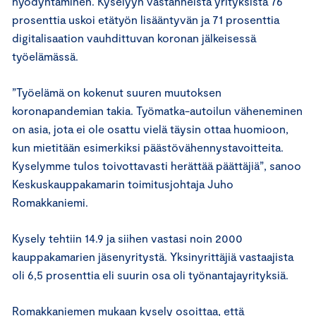
hyödyntäminen. Kyselyyn vastanneista yrityksistä 76
prosenttia uskoi etätyön lisääntyvän ja 71 prosenttia
digitalisaation vauhdittuvan koronan jälkeisessä
työelämässä.
”Työelämä on kokenut suuren muutoksen
koronapandemian takia. Työmatka-autoilun väheneminen
on asia, jota ei ole osattu vielä täysin ottaa huomioon,
kun mietitään esimerkiksi päästövähennystavoitteita.
Kyselymme tulos toivottavasti herättää päättäjiä”, sanoo
Keskuskauppakamarin toimitusjohtaja Juho
Romakkaniemi.
Kysely tehtiin 14.9 ja siihen vastasi noin 2000
kauppakamarien jäsenyritystä. Yksinyrittäjiä vastaajista
oli 6,5 prosenttia eli suurin osa oli työnantajayrityksiä.
Romakkaniemen mukaan kysely osoittaa, että