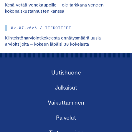
Kesä vetää venekaupoille – ole tarkkana veneen
kokonaiskustannusten kanssa
02.07.2026 / TIEDOTTEET
Kiinteistönarviointikokeesta ennätysmäärä uusia
arvioitsijoita – kokeen läpäisi 38 kokelasta
Uutishuone
Julkaisut
Vaikuttaminen
Palvelut