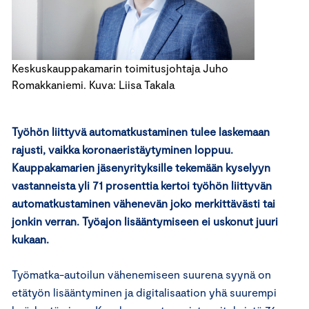
Keskuskauppakamarin toimitusjohtaja Juho
Romakkaniemi. Kuva: Liisa Takala
Työhön liittyvä automatkustaminen tulee laskemaan
rajusti, vaikka koronaeristäytyminen loppuu.
Kauppakamarien jäsenyrityksille tekemään kyselyyn
vastanneista yli 71 prosenttia kertoi työhön liittyvän
automatkustaminen vähenevän joko merkittävästi tai
jonkin verran. Työajon lisääntymiseen ei uskonut juuri
kukaan.
Työmatka-autoilun vähenemiseen suurena syynä on
etätyön lisääntyminen ja digitalisaation yhä suurempi