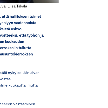
va: Liisa Takala
että hallituksen toimet
yselyyn vastanneista
yksistä uskoo
oitteeksi, että työhön ja
hden kuukauden
errokselle tullutta
 lausuntokierroksen
stää nykyisellään aivan
 kestää
olme kuukautta, mutta
peeseen vastaaminen