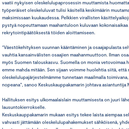
vaatii nykyisen oleskelulupaprosessin muuttamista huomatt
työperäiset oleskeluluvat tulisi käsitellä keskimäärin muutam
maksimissaan kuukaudessa. Pelkkien virallisten käsittelyaikoj
pystyä nopeuttamaan maahantuloon kuluvaan kokonaisaikaa el
rekrytointipäätöksestä töiden aloittamiseen.
“Väestökehityksen suunnan kääntäminen ja osaajapulasta selv
vauhtia kansainvälisten osaajien maahanmuuttoon. Ilman os
myös Suomen talouskasvu. Suomella on monia vetovoimaa haitt
emme mahda mitään. Sen sijaan voimme huolehtia siitä, että
oleskelulupajärjestelmämme tunnetaan maailmalla toimivana, 
nopeana”, sanoo Keskuskauppakamarin johtava asiantuntija
Hallituksen esitys ulkomaalaislain muuttamisesta on juuri läh
lausuntokierrokselle.
Keskuskauppakamarin mukaan esitys tekee laista aiempaa se
vahvasti jättämään oleskelulupahakemukset sähköisenä, yhd