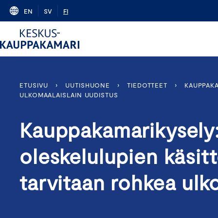
Skip
EN
SV
FI
to
content
ETUSIVU
›
UUTISHUONE
›
TIEDOTTEET
›
KAUPPAKA
ULKOMAALAISLAIN UUDISTUS
Kauppakamarikysely: 
oleskelulupien käsi
tarvitaan rohkea ulk