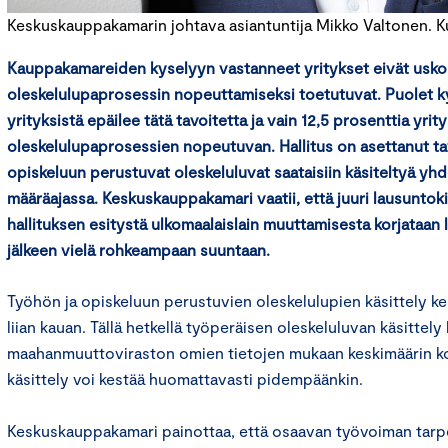
Keskuskauppakamarin johtava asiantuntija Mikko Valtonen. Ku
Kauppakamareiden kyselyyn vastanneet yritykset eivät usko, 
oleskelulupaprosessin nopeuttamiseksi toetutuvat. Puolet k
yrityksistä epäilee tätä tavoitetta ja vain 12,5 prosenttia yrit
oleskelulupaprosessien nopeutuvan. Hallitus on asettanut tav
opiskeluun perustuvat oleskeluluvat saataisiin käsiteltyä y
määräajassa. Keskuskauppakamari vaatii, että juuri lausuntoki
hallituksen esitystä ulkomaalaislain muuttamisesta korjataan
jälkeen vielä rohkeampaan suuntaan.
Työhön ja opiskeluun perustuvien oleskelulupien käsittely ke
liian kauan. Tällä hetkellä työperäisen oleskeluluvan käsittely
maahanmuuttoviraston omien tietojen mukaan keskimäärin k
käsittely voi kestää huomattavasti pidempäänkin.
Keskuskauppakamari painottaa, että osaavan työvoiman tar