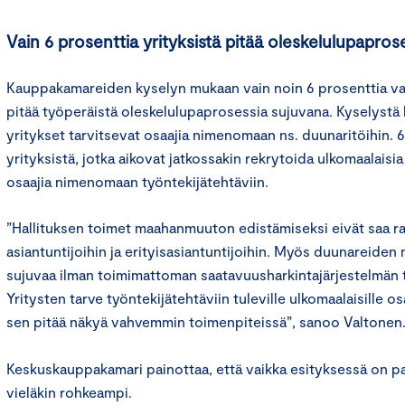
Vain 6 prosenttia yrityksistä pitää oleskelulupapros
Kauppakamareiden kyselyn mukaan vain noin 6 prosenttia vas
pitää työperäistä oleskelulupaprosessia sujuvana. Kyselystä 
yritykset tarvitsevat osaajia nimenomaan ns. duunaritöihin. 6
yrityksistä, jotka aikovat jatkossakin rekrytoida ulkomaalaisia
osaajia nimenomaan työntekijätehtäviin.
”Hallituksen toimet maahanmuuton edistämiseksi eivät saa ra
asiantuntijoihin ja erityisasiantuntijoihin. Myös duunareide
sujuvaa ilman toimimattoman saatavuusharkintajärjestelmän 
Yritysten tarve työntekijätehtäviin tuleville ulkomaalaisille osa
sen pitää näkyä vahvemmin toimenpiteissä”, sanoo Valtonen
Keskuskauppakamari painottaa, että vaikka esityksessä on pal
vieläkin rohkeampi.