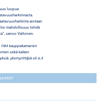
suus luopua
atavuusharkinnasta.
 saatavuusharkinta aiotaan
olisi mahdollisuus tehdä
tta”, sanoo Valtonen.
si 1184 kauppakamarien
Suomen sekä kaiken
ksiä, yksinyrittäjiä oli 6,4
ULOKSET