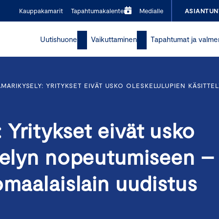
Kauppakamarit
Tapahtumakalenteri
Medialle
ASIANTUN
Uutishuone
Vaikuttaminen
Tapahtumat ja valme
MARIKYSELY: YRITYKSET EIVÄT USKO OLESKELULUPIEN KÄSITT
Yritykset eivät usko
ttelyn nopeutumiseen –
omaalaislain uudistus