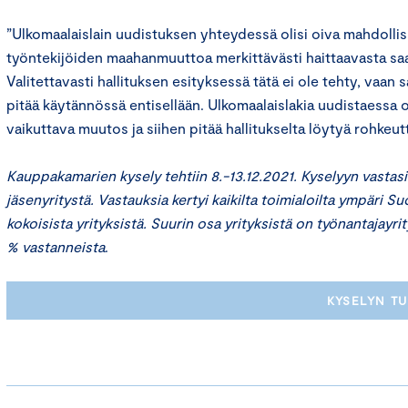
”Ulkomaalaislain uudistuksen yhteydessä olisi oiva mahdolli
työntekijöiden maahanmuuttoa merkittävästi haittaavasta sa
Valitettavasti hallituksen esityksessä tätä ei ole tehty, vaan
pitää käytännössä entisellään. Ulkomaalaislakia uudistaessa 
vaikuttava muutos ja siihen pitää hallitukselta löytyä rohkeu
Kauppakamarien kysely tehtiin 8.-13.12.2021. Kyselyyn vasta
jäsenyritystä. Vastauksia kertyi kaikilta toimialoilta ympäri 
kokoisista yrityksistä. Suurin osa yrityksistä on työnantajayrity
% vastanneista
.
KYSELYN T