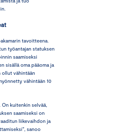
ämistä ja tuo
in.
eat
pakamarin tavoitteena.
tetun työantajan statuksen
oinnin saamiseksi
n sisällä oma pääoma ja
n ollut vähintään
myönnetty vähintään 10
s. On kuitenkin selvää,
tuksen saamiseksi on
vaaditun liikevaihdon ja
ttamiseksi”, sanoo