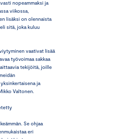
avasti nopeammaksi ja
assa viikossa,
en lisäksi on olennaista
i sitä, joka kuluu
iytyminen vaativat lisää
aavaa työvoimaa sakkaa
aavia tekijöitä, joille
 meidän
yksinkertaisena ja
 Mikko Valtonen.
etetty
lkeämmän. Se ohjaa
enmukaistaa eri