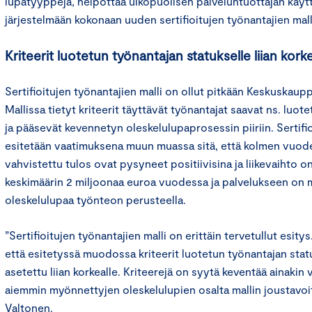
lupatyyppejä, helpottaa ulkopuolisen palveluntuottajan käytt
järjestelmään kokonaan uuden sertifioitujen työnantajien mall
Kriteerit luotetun työnantajan statukselle liian kork
Sertifioitujen työnantajien malli on ollut pitkään Keskuskaup
Mallissa tietyt kriteerit täyttävät työnantajat saavat ns. luo
ja pääsevät kevennetyn oleskelulupaprosessin piiriin. Sertifi
esitetään vaatimuksena muun muassa sitä, että kolmen vuode
vahvistettu tulos ovat pysyneet positiivisina ja liikevaihto o
keskimäärin 2 miljoonaa euroa vuodessa ja palvelukseen on 
oleskelulupaa työnteon perusteella.
”Sertifioitujen työnantajien malli on erittäin tervetullut esity
että esitetyssä muodossa kriteerit luotetun työnantajan sta
asetettu liian korkealle. Kriteerejä on syytä keventää ainakin 
aiemmin myönnettyjen oleskelulupien osalta mallin joustavoi
Valtonen.