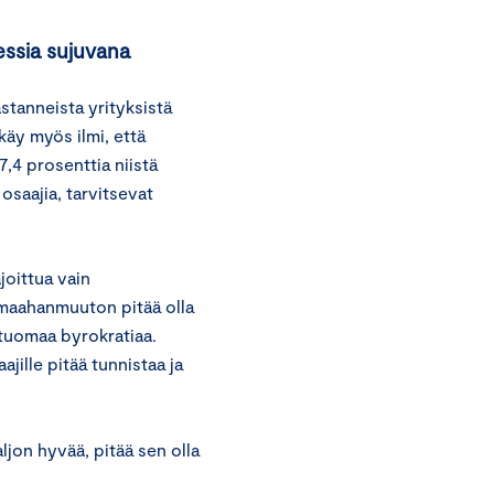
essia sujuvana
tanneista yrityksistä
käy myös ilmi, että
7,4 prosenttia niistä
 osaajia, tarvitsevat
joittua vain
n maahanmuuton pitää olla
tuomaa byrokratiaa.
ajille pitää tunnistaa ja
.
jon hyvää, pitää sen olla