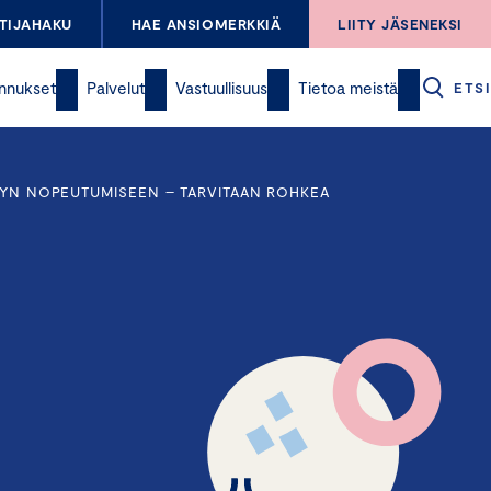
TIJAHAKU
HAE ANSIOMERKKIÄ
LIITY JÄSENEKSI
nnukset
Palvelut
Vastuullisuus
Tietoa meistä
ETSI
ELYN NOPEUTUMISEEN – TARVITAAN ROHKEA