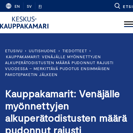
Skip
EN
SV
FI
ETSI
to
content
ETUSIVU
›
UUTISHUONE
›
TIEDOTTEET
›
KAUPPAKAMARIT: VENÄJÄLLE MYÖNNETTYJEN
ALKUPERÄTODISTUSTEN MÄÄRÄ PUDONNUT RAJUSTI
VUODESSA – MERKITTÄVÄ PUDOTUS ENSIMMÄISEN
PAKOTEPAKETIN JÄLKEEN
Kauppakamarit: Venäjälle
myönnettyjen
alkuperätodistusten määrä
pudonnut rajusti