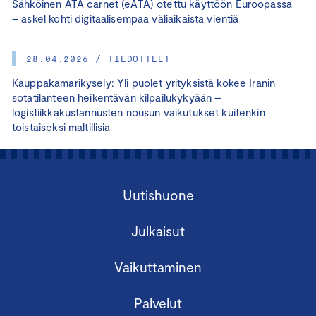
Sähköinen ATA carnet (eATA) otettu käyttöön Euroopassa
– askel kohti digitaalisempaa väliaikaista vientiä
28.04.2026 / TIEDOTTEET
Kauppakamarikysely: Yli puolet yrityksistä kokee Iranin
sotatilanteen heikentävän kilpailukykyään –
logistiikkakustannusten nousun vaikutukset kuitenkin
toistaiseksi maltillisia
Uutishuone
Julkaisut
Vaikuttaminen
Palvelut