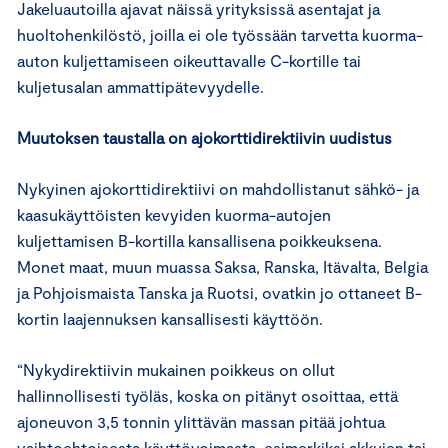
Jakeluautoilla ajavat näissä yrityksissä asentajat ja
huoltohenkilöstö, joilla ei ole työssään tarvetta kuorma-
auton kuljettamiseen oikeuttavalle C-kortille tai
kuljetusalan ammattipätevyydelle.
Muutoksen taustalla on ajokorttidirektiivin uudistus
Nykyinen ajokorttidirektiivi on mahdollistanut sähkö- ja
kaasukäyttöisten kevyiden kuorma-autojen
kuljettamisen B-kortilla kansallisena poikkeuksena.
Monet maat, muun muassa Saksa, Ranska, Itävalta, Belgia
ja Pohjoismaista Tanska ja Ruotsi, ovatkin jo ottaneet B-
kortin laajennuksen kansallisesti käyttöön.
“Nykydirektiivin mukainen poikkeus on ollut
hallinnollisesti työläs, koska on pitänyt osoittaa, että
ajoneuvon 3,5 tonnin ylittävän massan pitää johtua
vaihtoehtoisesta käyttövoimasta, esimerkiksi akkujen tai