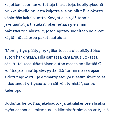
kuljettamiseen tarkoitettuja tila-autoja. Edellytyksenä
poikkeukselle on, että kuljettajalla on ollut B-ajokortti
vähintään kaksi vuotta. Kevyet alle 4,25 tonnin
jakeluautot ja tilataksit rakennetaan yleisimmin
pakettiauton alustalle, joten ajettavuudeltaan ne eivät
käytännössä eroa pakettiautoista.
”Moni yritys päätyy nykytilanteessa dieselkäyttöisen
auton hankintaan, sillä samassa kantavuusluokassa
sähkö- tai kaasukäyttöisen auton massa edellyttää C-
korttia ja ammattipätevyyttä. 3,5 tonnin massarajaan
sidotut ajokortti- ja ammattipätevyysvaatimukset ovat
hidastaneet yritysautojen sähköistymistä”, sanoo
Kalenoja.
Uudistus helpottaa jakeluauto- ja taksiliikenteen lisäksi
myös asennus-, rakennus- ja kiinteistötoimialan yrityksiä.