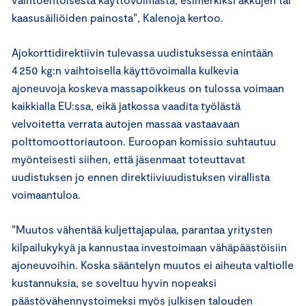
kaasusäiliöiden painosta”, Kalenoja kertoo.
Ajokorttidirektiivin tulevassa uudistuksessa enintään
4 250 kg:n vaihtoisella käyttövoimalla kulkevia
ajoneuvoja koskeva massapoikkeus on tulossa voimaan
kaikkialla EU:ssa, eikä jatkossa vaadita työlästä
velvoitetta verrata autojen massaa vastaavaan
polttomoottoriautoon. Euroopan komissio suhtautuu
myönteisesti siihen, että jäsenmaat toteuttavat
uudistuksen jo ennen direktiiviuudistuksen virallista
voimaantuloa.
”Muutos vähentää kuljettajapulaa, parantaa yritysten
kilpailukykyä ja kannustaa investoimaan vähäpäästöisiin
ajoneuvoihin. Koska sääntelyn muutos ei aiheuta valtiolle
kustannuksia, se soveltuu hyvin nopeaksi
päästövähennystoimeksi myös julkisen talouden