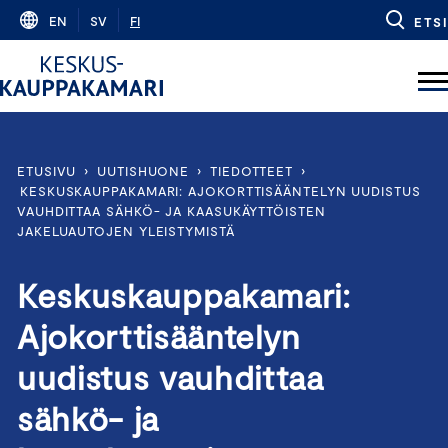
Skip
EN
SV
FI
ETSI
to
content
ETUSIVU
›
UUTISHUONE
›
TIEDOTTEET
›
KESKUSKAUPPAKAMARI: AJOKORTTISÄÄNTELYN UUDISTUS
VAUHDITTAA SÄHKÖ- JA KAASUKÄYTTÖISTEN
JAKELUAUTOJEN YLEISTYMISTÄ
Keskuskauppakamari:
Ajokorttisääntelyn
uudistus vauhdittaa
sähkö- ja