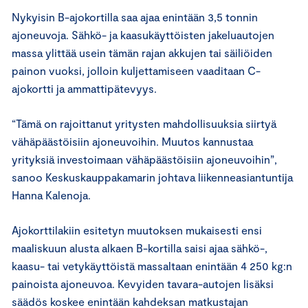
Nykyisin B-ajokortilla saa ajaa enintään 3,5 tonnin
ajoneuvoja. Sähkö- ja kaasukäyttöisten jakeluautojen
massa ylittää usein tämän rajan akkujen tai säiliöiden
painon vuoksi, jolloin kuljettamiseen vaaditaan C-
ajokortti ja ammattipätevyys.
“Tämä on rajoittanut yritysten mahdollisuuksia siirtyä
vähäpäästöisiin ajoneuvoihin. Muutos kannustaa
yrityksiä investoimaan vähäpäästöisiin ajoneuvoihin”,
sanoo Keskuskauppakamarin johtava liikenneasiantuntija
Hanna Kalenoja.
Ajokorttilakiin esitetyn muutoksen mukaisesti ensi
maaliskuun alusta alkaen B-kortilla saisi ajaa sähkö-,
kaasu- tai vetykäyttöistä massaltaan enintään 4 250 kg:n
painoista ajoneuvoa. Kevyiden tavara-autojen lisäksi
säädös koskee enintään kahdeksan matkustajan