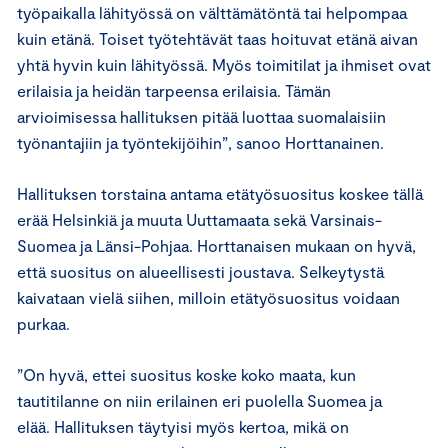
työpaikalla lähityössä on välttämätöntä tai helpompaa
kuin etänä. Toiset työtehtävät taas hoituvat etänä aivan
yhtä hyvin kuin lähityössä. Myös toimitilat ja ihmiset ovat
erilaisia ja heidän tarpeensa erilaisia. Tämän
arvioimisessa hallituksen pitää luottaa suomalaisiin
työnantajiin ja työntekijöihin”, sanoo Horttanainen.
Hallituksen torstaina antama etätyösuositus koskee tällä
erää Helsinkiä ja muuta Uuttamaata sekä Varsinais-
Suomea ja Länsi-Pohjaa. Horttanaisen mukaan on hyvä,
että suositus on alueellisesti joustava. Selkeytystä
kaivataan vielä siihen, milloin etätyösuositus voidaan
purkaa.
”On hyvä, ettei suositus koske koko maata, kun
tautitilanne on niin erilainen eri puolella Suomea ja
elää. Hallituksen täytyisi myös kertoa, mikä on