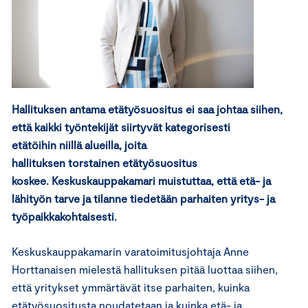
Hallituksen antama etätyösuositus
ei saa johtaa siihen,
että kaikki työntekijät siirtyvät kategorisesti
etätöihin
niill
ä
alueilla, joita
hallituksen
torstaine
n
etätyösuositus
koskee.
Keskuskauppakamari muistuttaa, että e
tä- ja
lähityön tarve ja tilanne tiedetään parhaiten
yritys- ja
työpaikkakohtaisesti.
Keskuskauppakamarin varatoimitusjohtaja Anne
Horttanaisen mielestä hallituksen pitää luottaa siihen,
että yritykset ymmärtävät itse parhaiten, kuinka
etätyösuositusta noudatetaan ja kuinka etä- ja