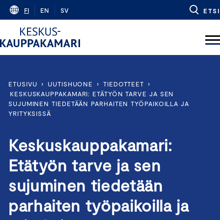
Skip
FI
EN
SV
ETSI
to
content
ETUSIVU
›
UUTISHUONE
›
TIEDOTTEET
›
KESKUSKAUPPAKAMARI: ETÄTYÖN TARVE JA SEN
SUJUMINEN TIEDETÄÄN PARHAITEN TYÖPAIKOILLA JA
YRITYKSISSÄ
Keskuskauppakamari:
Etätyön tarve ja sen
sujuminen tiedetään
parhaiten työpaikoilla ja