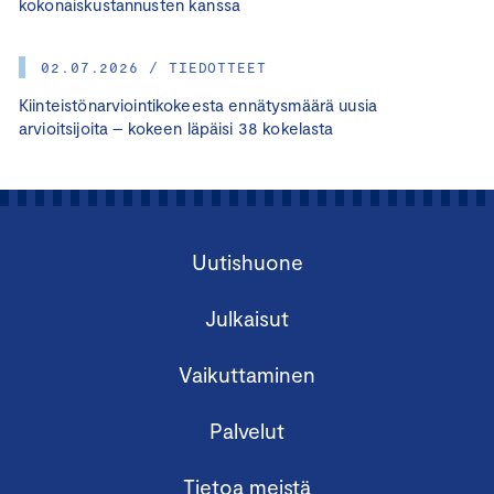
kokonaiskustannusten kanssa
02.07.2026 / TIEDOTTEET
Kiinteistönarviointikokeesta ennätysmäärä uusia
arvioitsijoita – kokeen läpäisi 38 kokelasta
Uutishuone
Julkaisut
Vaikuttaminen
Palvelut
Tietoa meistä