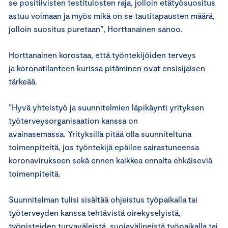
se positiivisten testitulosten raja, jolloin etätyösuositus
astuu voimaan ja myös mikä on se tautitapausten määrä,
jolloin suositus puretaan”, Horttanainen sanoo.
Horttanainen korostaa, että työntekijöiden terveys
ja koronatilanteen kurissa pitäminen ovat ensisijaisen
tärkeää.
”Hyvä yhteistyö ja suunnitelmien läpikäynti yrityksen
työterveysorganisaation kanssa on
avainasemassa. Yrityksillä pitää olla suunniteltuna
toimenpiteitä, jos työntekijä epäilee sairastuneensa
koronavirukseen sekä ennen kaikkea ennalta ehkäiseviä
toimenpiteitä.
Suunnitelman tulisi sisältää ohjeistus työpaikalla tai
työterveyden kanssa tehtävistä oirekyselyistä,
työpisteiden turvaväleistä, suojavälineistä työpaikalla tai