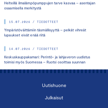
Helteillä ilmalämpöpumppujen tarve kasvaa – asentajan
osaamisella merkitystä
15.07.2026 / TIEDOTTEET
Ympäristöväittämiin täsmällisyyttä – pelkät vihreät
lupaukset eivät enää riitä
14.07.2026 / TIEDOTTEET
Keskuskauppakamari: Perintö- ja lahjaveron uudistus
toimisi myös Suomessa – Ruotsi osoittaa suunnan
Uutishuone
Julkaisut