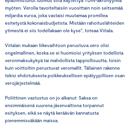
epäonnistunut luomus siitä käytettyä YDIN-akronyymiä
myöten. Verolla tavoiteltaisiin vuosittain noin seitsemää
miljardia euroa, joka vastaisi muutamaa promillea
esitetystä kokonaisbudjetista. Mistään rahoituslähteiden
ytimestä ei siis todellakaan ole kyse”, toteaa Viitala.
Viitalan mukaan liikevaihtoon perustuva vero olisi
ongelmallinen, koska se ei huomioisi yrityksen todellista
veronmaksukykyä tai mahdollista tappiollisuutta, toisin
kuin voittoihin perustuvat veromallit. Tällainen rakenne
tekisi ehdotuksesta poikkeuksellisen epätyypillisen osan
verojärjestelmää.
Poliittinen vastustus on jo alkanut: Saksa on
ensimmäisenä suurena jäsenvaltiona torpannut
esityksen, eikä se näytä keräävän kannatusta
pienemmissäkään maissa.