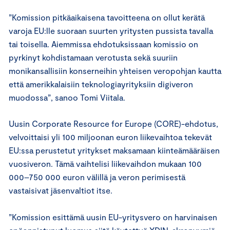
”Komission pitkäaikaisena tavoitteena on ollut kerätä
varoja EU:lle suoraan suurten yritysten pussista tavalla
tai toisella. Aiemmissa ehdotuksissaan komissio on
pyrkinyt kohdistamaan verotusta sekä suuriin
monikansallisiin konserneihin yhteisen veropohjan kautta
että amerikkalaisiin teknologiayrityksiin digiveron
muodossa”, sanoo Tomi Viitala.
Uusin Corporate Resource for Europe (CORE)-ehdotus,
velvoittaisi yli 100 miljoonan euron liikevaihtoa tekevät
EU:ssa perustetut yritykset maksamaan kiinteämääräisen
vuosiveron. Tämä vaihtelisi liikevaihdon mukaan 100
000–750 000 euron välillä ja veron perimisestä
vastaisivat jäsenvaltiot itse.
”Komission esittämä uusin EU-yritysvero on harvinaisen