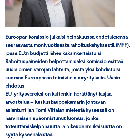
Euroopan komissio julkaisi heinäkuussa ehdotuksensa
seuraavasta monivuotisesta rahoituskehyksestä (MFF),
jossa EU:n budjetti lähes kaksinkertaistuisi.
Rahoituspaineiden helpottamiseksi komissio esittää
uusia omien varojen lähteitä, joista yksi kohdistuisi
suoraan Euroopassa toimiviin suuryrityksiin. Uusin
ehdotus
EU-yritysveroksi on kuitenkin herättänyt laajaa
arvostelua – Keskuskauppakamarin johtavan
asiantuntijan Tomi Viitalan mielestä kyseessä on
harvinaisen epäonnistunut luomus, jonka
toteuttamiskelpoisuutta ja oikeudenmukaisuutta on
syytä kyseenalaistaa.