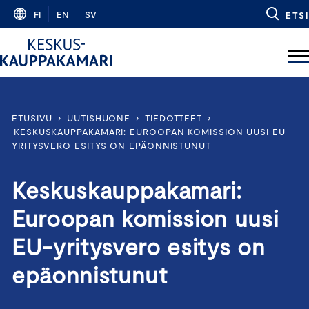
Skip
FI
EN
SV
ETSI
to
content
ETUSIVU
›
UUTISHUONE
›
TIEDOTTEET
›
KESKUSKAUPPAKAMARI: EUROOPAN KOMISSION UUSI EU-
YRITYSVERO ESITYS ON EPÄONNISTUNUT
Keskuskauppakamari:
Euroopan komission uusi
EU-yritysvero esitys on
epäonnistunut