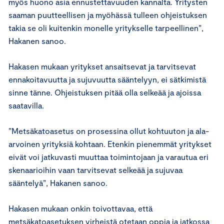
myös huono asia ennustettavuuden kannalta. Yritysten
saaman puutteellisen ja myöhässä tulleen ohjeistuksen
takia se oli kuitenkin monelle yritykselle tarpeellinen”,
Hakanen sanoo.
Hakasen mukaan yritykset ansaitsevat ja tarvitsevat
ennakoitavuutta ja sujuvuutta sääntelyyn, ei sätkimistä
sinne tänne. Ohjeistuksen pitää olla selkeää ja ajoissa
saatavilla.
”Metsäkatoasetus on prosessina ollut kohtuuton ja ala-
arvoinen yrityksiä kohtaan. Etenkin pienemmät yritykset
eivät voi jatkuvasti muuttaa toimintojaan ja varautua eri
skenaarioihin vaan tarvitsevat selkeää ja sujuvaa
sääntelyä”, Hakanen sanoo.
Hakasen mukaan onkin toivottavaa, että
metsäkatoasetuksen virheistä otetaan oppia ja jatkossa