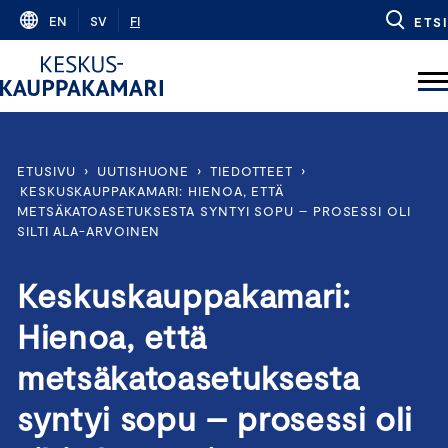
Skip
EN
SV
FI
ETSI
to
content
ETUSIVU
›
UUTISHUONE
›
TIEDOTTEET
›
KESKUSKAUPPAKAMARI: HIENOA, ETTÄ
METSÄKATOASETUKSESTA SYNTYI SOPU – PROSESSI OLI
SILTI ALA-ARVOINEN
Keskuskauppakamari:
Hienoa, että
metsäkatoasetuksesta
syntyi sopu – prosessi oli