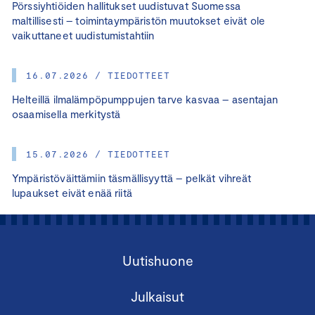
Pörssiyhtiöiden hallitukset uudistuvat Suomessa
maltillisesti – toimintaympäristön muutokset eivät ole
vaikuttaneet uudistumistahtiin
16.07.2026 / TIEDOTTEET
Helteillä ilmalämpöpumppujen tarve kasvaa – asentajan
osaamisella merkitystä
15.07.2026 / TIEDOTTEET
Ympäristöväittämiin täsmällisyyttä – pelkät vihreät
lupaukset eivät enää riitä
Uutishuone
Julkaisut