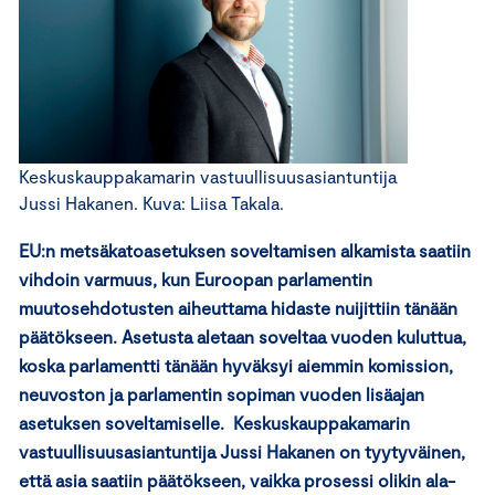
Keskuskauppakamarin vastuullisuusasiantuntija
Jussi Hakanen. Kuva: Liisa Takala.
EU:n metsäkatoasetuksen soveltamisen alkamista saatiin
vihdoin varmuus, kun Euroopan parlamentin
muutosehdotusten aiheuttama hidaste nuijittiin tänään
päätökseen. Asetusta aletaan soveltaa vuoden kuluttua,
koska parlamentti tänään hyväksyi aiemmin komission,
neuvoston ja parlamentin sopiman vuoden lisäajan
asetuksen soveltamiselle. Keskuskauppakamarin
vastuullisuusasiantuntija Jussi Hakanen on tyytyväinen,
että asia saatiin päätökseen, vaikka prosessi olikin ala-