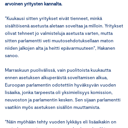
arvoinen yritysten kannalta.
”Kuukausi sitten yritykset eivät tienneet, minkä
sisältöisenä asetusta aletaan soveltaa ja milloin. Yritykset
olivat tehneet jo valmisteluja asetusta varten, mutta
sitten parlamentti veti muutosehdotuksellaan maton
niiden jalkojen alta ja heitti epävarmuuteen”, Hakanen
sanoo.
Marraskuun puolivälissä, vain puolitoista kuukautta
ennen asetuksen alkuperäistä soveltamisen alkua,
Euroopan parlamentin odotettiin hyväksyvän vuoden
lisäaika, jonka tarpeesta oli yksimielisyys komission,
neuvoston ja parlamentin kesken. Sen sijaan parlamentti
vaatikin myös asetuksen sisällön muuttamista.
”Näin myöhään tehty vuoden lykkäys eli lisäaikakin on