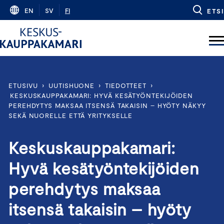
Skip
EN
SV
FI
ETSI
to
content
ETUSIVU
›
UUTISHUONE
›
TIEDOTTEET
›
KESKUSKAUPPAKAMARI: HYVÄ KESÄTYÖNTEKIJÖIDEN
PEREHDYTYS MAKSAA ITSENSÄ TAKAISIN – HYÖTY NÄKYY
SEKÄ NUORELLE ETTÄ YRITYKSELLE
Keskuskauppakamari:
Hyvä kesätyöntekijöiden
perehdytys maksaa
itsensä takaisin – hyöty