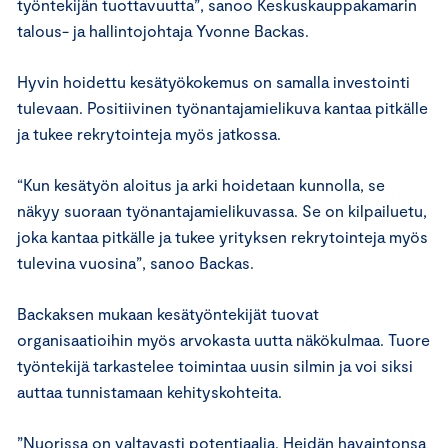
työntekijän tuottavuutta”, sanoo Keskuskauppakamarin
talous- ja hallintojohtaja Yvonne Backas.
Hyvin hoidettu kesätyökokemus on samalla investointi
tulevaan. Positiivinen työnantajamielikuva kantaa pitkälle
ja tukee rekrytointeja myös jatkossa.
“Kun kesätyön aloitus ja arki hoidetaan kunnolla, se
näkyy suoraan työnantajamielikuvassa. Se on kilpailuetu,
joka kantaa pitkälle ja tukee yrityksen rekrytointeja myös
tulevina vuosina”, sanoo Backas.
Backaksen mukaan kesätyöntekijät tuovat
organisaatioihin myös arvokasta uutta näkökulmaa. Tuore
työntekijä tarkastelee toimintaa uusin silmin ja voi siksi
auttaa tunnistamaan kehityskohteita.
”Nuorissa on valtavasti potentiaalia. Heidän havaintonsa