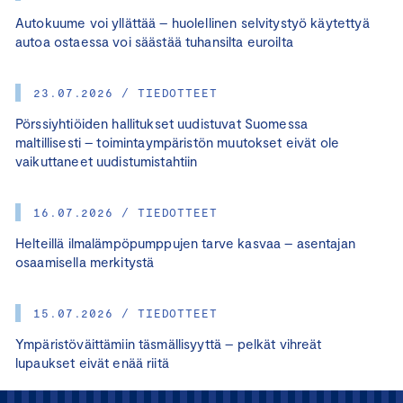
Autokuume voi yllättää – huolellinen selvitystyö käytettyä
autoa ostaessa voi säästää tuhansilta euroilta
23.07.2026 / TIEDOTTEET
Pörssiyhtiöiden hallitukset uudistuvat Suomessa
maltillisesti – toimintaympäristön muutokset eivät ole
vaikuttaneet uudistumistahtiin
16.07.2026 / TIEDOTTEET
Helteillä ilmalämpöpumppujen tarve kasvaa – asentajan
osaamisella merkitystä
15.07.2026 / TIEDOTTEET
Ympäristöväittämiin täsmällisyyttä – pelkät vihreät
lupaukset eivät enää riitä