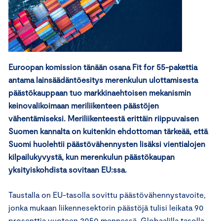
Euroopan komission tänään osana Fit for 55-pakettia
antama lainsäädäntöesitys merenkulun ulottamisesta
päästökauppaan tuo markkinaehtoisen mekanismin
keinovalikoimaan meriliikenteen päästöjen
vähentämiseksi. Meriliikenteestä erittäin riippuvaisen
Suomen kannalta on kuitenkin ehdottoman tärkeää, että
Suomi huolehtii päästövähennysten lisäksi vientialojen
kilpailukyvystä, kun merenkulun päästökaupan
yksityiskohdista sovitaan EU:ssa.
Taustalla on EU-tasolla sovittu päästövähennystavoite,
jonka mukaan liikennesektorin päästöjä tulisi leikata 90
prosenttia vuoteen 2050 mennessä. Globaalilla tasolla