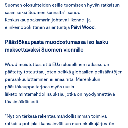
Suomen olosuhteiden esille tuomiseen hyvän ratkaisun
saamiseksi Suomen kannalta”, sanoo
Keskuskauppakamarin johtava liikenne- ja
elinkeinopoliittinen asiantuntija
Päivi Wood
.
Päästökaupasta muodostumassa iso lasku
maksettavaksi Suomen viennille
Wood muistuttaa, että EU:n alueellinen ratkaisu on
päätetty toteuttaa, joten pelkkä globaalien pelisääntöjen
peräänkuuluttaminen ei enää riitä. Merenkulun
päästökauppa tarjoaa myös uusia
liiketoimintamahdollisuuksia, jotka on hyödynnettävä
täysimääräisesti.
”Nyt on tärkeää rakentaa mahdollisimman toimiva
ratkaisu pohjaksi kansainvälisen merenkulkujärjestön