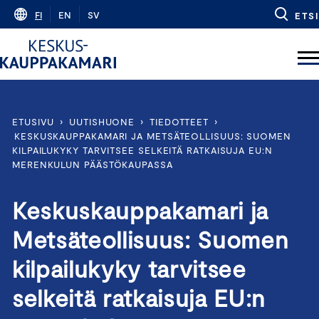
Skip
FI
EN
SV
ETSI
to
content
ETUSIVU
›
UUTISHUONE
›
TIEDOTTEET
›
KESKUSKAUPPAKAMARI JA METSÄTEOLLISUUS: SUOMEN
KILPAILUKYKY TARVITSEE SELKEITÄ RATKAISUJA EU:N
MERENKULUN PÄÄSTÖKAUPASSA
Keskuskauppakamari ja
Metsäteollisuus: Suomen
kilpailukyky tarvitsee
selkeitä ratkaisuja EU:n