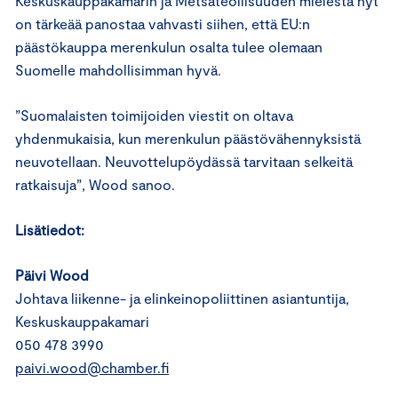
Keskuskauppakamarin ja Metsäteollisuuden mielestä nyt
on tärkeää panostaa vahvasti siihen, että EU:n
päästökauppa merenkulun osalta tulee olemaan
Suomelle mahdollisimman hyvä.
”Suomalaisten toimijoiden viestit on oltava
yhdenmukaisia, kun merenkulun päästövähennyksistä
neuvotellaan. Neuvottelupöydässä tarvitaan selkeitä
ratkaisuja”, Wood sanoo.
Lisätiedot:
Päivi Wood
Johtava liikenne- ja elinkeinopoliittinen asiantuntija,
Keskuskauppakamari
050 478 3990
paivi.wood@chamber.fi