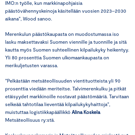
IMO:n työlle, kun markkinapohjaisia
päästövähennyskeinoja käsitellään vuosien 2023–2030
aikana”, Wood sanoo.
Merenkulun päästökaupasta on muodostumassa iso
lasku maksettavaksi Suomen viennille ja tuonnille ja sitä
kautta myös Suomen suhteellinen kilpailukyky heikentyy.
Yli 80 prosenttia Suomen ulkomaankaupasta on
merikuljetusten varassa.
”Pelkästään metsäteollisuuden vientituotteista yli 90
prosenttia viedään meriteitse. Talvimerenkulku ja pitkät
etäisyydet markkinoille nostavat päästömääriä. Tarvitaan
selkeää tahtotilaa lieventää kilpailukykyhaittoja”,
muistuttaa logistiikkapäällikkö
Alina Koskela
Metsäteollisuus ry:stä.