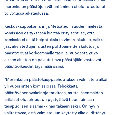
merenkulun päästöjen vähentäminen ei ole toteutunut
toivotussa aikataulussa.
Keskuskauppakamarin ja Metsäteollisuuden mielestä
komission esityksessä hiertää erityisesti se, että
komissio ei esitä helpotuksia talvimerenkululle, vaikka
jäävahvistettujen alusten polttoaineiden kulutus ja
päästöt ovat korkeammalla tasolla. Vuodesta 2026
alkaen alusten on palautettava päästöjään vastaavat
päästöoikeudet täysimääräisinä.
”Merenkulun päästökauppaehdotuksen valmistelu alkoi
yli vuosi sitten komissiossa. Tehokkaita
päästövähennyskeinoja tarvitaan, mutta jäsenmaiden
erilaiset olosuhteet on pystyttävä huomioimaan
tasapuolisen sisämarkkinan takaamiseksi. On hyvin
valitettavaa, että valmisteluun käytetty aika ei riittänyt