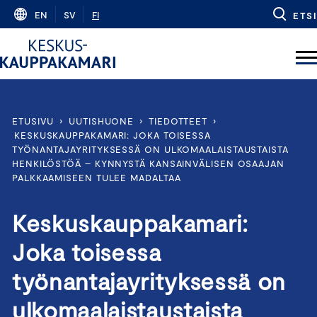
Skip
EN
SV
FI
ETSI
to
content
ETUSIVU
›
UUTISHUONE
›
TIEDOTTEET
›
KESKUSKAUPPAKAMARI: JOKA TOISESSA
TYÖNANTAJAYRITYKSESSÄ ON ULKOMAALAISTAUSTAISTA
HENKILÖSTÖÄ – KYNNYSTÄ KANSAINVÄLISEN OSAAJAN
PALKKAAMISEEN TULEE MADALTAA
Keskuskauppakamari:
Joka toisessa
työnantajayrityksessä on
ulkomaalaistaustaista