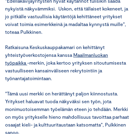
“Edelläkävijäyritysten hyvät käytännöt tulisikin saada
nykyistä näkyvämmiksi. Uskon, että tällaiset kokeneet, ja
jo pitkälle vastuullisia käytäntöjä kehittäneet yritykset
voivat toimia esimerkkeinä ja madaltaa kynnystä muille”,
toteaa Pulkkinen.
Ratkaisuna Keskuskauppakamari on kehittänyt
yhteistyöverkostojensa kanssa
Maailmanluokan
työpaikka
-merkin, joka kertoo yrityksen sitoutumisesta
vastuulliseen kansainväliseen rekrytointiin ja
työnantajatoimintaan.
”Tämä uusi merkki on herättänyt paljon kiinnostusta.
Yritykset haluavat tuoda näkyväksi sen työn, jota
monimuotoisemman työelämän eteen jo tehdään. Merkki
on myös yritykselle hieno mahdollisuus tavoittaa parhaat
osaajat kieli- ja kulttuuritaustaan katsomatta”, Pulkkinen
sanoo.