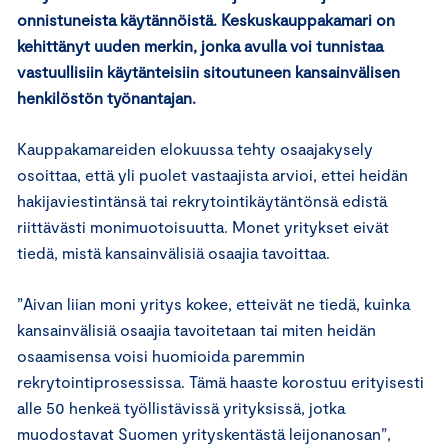
onnistuneista käytännöistä. Keskuskauppakamari on
kehittänyt uuden merkin, jonka avulla voi tunnistaa
vastuullisiin käytänteisiin sitoutuneen kansainvälisen
henkilöstön työnantajan.
Kauppakamareiden elokuussa tehty osaajakysely
osoittaa, että yli puolet vastaajista arvioi, ettei heidän
hakijaviestintänsä tai rekrytointikäytäntönsä edistä
riittävästi monimuotoisuutta. Monet yritykset eivät
tiedä, mistä kansainvälisiä osaajia tavoittaa.
”Aivan liian moni yritys kokee, etteivät ne tiedä, kuinka
kansainvälisiä osaajia tavoitetaan tai miten heidän
osaamisensa voisi huomioida paremmin
rekrytointiprosessissa. Tämä haaste korostuu erityisesti
alle 50 henkeä työllistävissä yrityksissä, jotka
muodostavat Suomen yrityskentästä leijonanosan”,