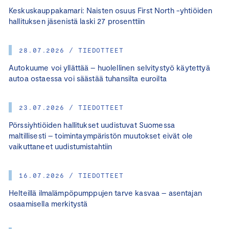
Keskuskauppakamari: Naisten osuus First North -yhtiöiden
hallituksen jäsenistä laski 27 prosenttiin
28.07.2026 / TIEDOTTEET
Autokuume voi yllättää – huolellinen selvitystyö käytettyä
autoa ostaessa voi säästää tuhansilta euroilta
23.07.2026 / TIEDOTTEET
Pörssiyhtiöiden hallitukset uudistuvat Suomessa
maltillisesti – toimintaympäristön muutokset eivät ole
vaikuttaneet uudistumistahtiin
16.07.2026 / TIEDOTTEET
Helteillä ilmalämpöpumppujen tarve kasvaa – asentajan
osaamisella merkitystä