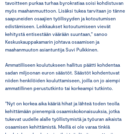
tavoitteen purkaa turhaa byrokratiaa soisi kohdistuvan
myös maahanmuuttoon. Lisäksi tukea tarvitaan jo tänne
saapuneiden osaajien työllisyyden ja kotoutumisen
edistämiseen. Leikkaukset kotoutumiseen vievät
kehitystä entisestään väärään suuntaan,” sanoo
Keskuskauppakamarin johtava osaamisen ja
maahanmuuton asiantuntija Suvi Pulkkinen.
Ammatilliseen koulutukseen hallitus päätti kohdentaa
sadan miljoonan euron säästöt. Säästöt kohdentuvat
niiden henkilöiden kouluttamiseen, joilla on jo aiempi
ammatillinen perustutkinto tai korkeampi tutkinto.
”Nyt on korkea aika kääriä hihat ja lähteä toden teolla
kehittämään pienempiä osaamiskokonaisuuksia, jotka
tukevat uudelle alalle työllistymistä ja työuran aikaista
osaamisen kehittämistä. Meillä ei ole varaa tinkiä