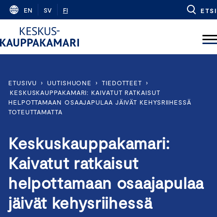
Skip
EN
SV
FI
ETSI
to
content
ETUSIVU
›
UUTISHUONE
›
TIEDOTTEET
›
KESKUSKAUPPAKAMARI: KAIVATUT RATKAISUT
HELPOTTAMAAN OSAAJAPULAA JÄIVÄT KEHYSRIIHESSÄ
TOTEUTTAMATTA
Keskuskauppakamari:
Kaivatut ratkaisut
helpottamaan osaajapulaa
jäivät kehysriihessä