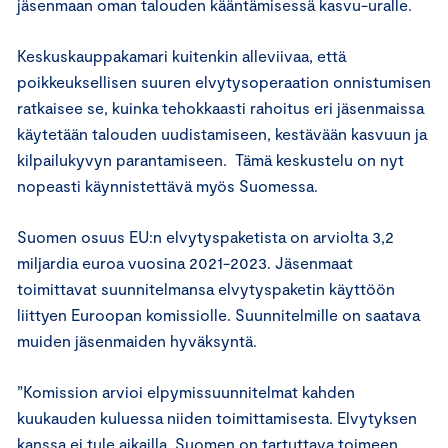
jäsenmaan oman talouden kääntämisessä kasvu-uralle.
Keskuskauppakamari kuitenkin alleviivaa, että
poikkeuksellisen suuren elvytysoperaation onnistumisen
ratkaisee se, kuinka tehokkaasti rahoitus eri jäsenmaissa
käytetään talouden uudistamiseen, kestävään kasvuun ja
kilpailukyvyn parantamiseen. Tämä keskustelu on nyt
nopeasti käynnistettävä myös Suomessa.
Suomen osuus EU:n elvytyspaketista on arviolta 3,2
miljardia euroa vuosina 2021-2023. Jäsenmaat
toimittavat suunnitelmansa elvytyspaketin käyttöön
liittyen Euroopan komissiolle. Suunnitelmille on saatava
muiden jäsenmaiden hyväksyntä.
”Komission arvioi elpymissuunnitelmat kahden
kuukauden kuluessa niiden toimittamisesta. Elvytyksen
kanssa ei tule aikailla. Suomen on tartuttava toimeen