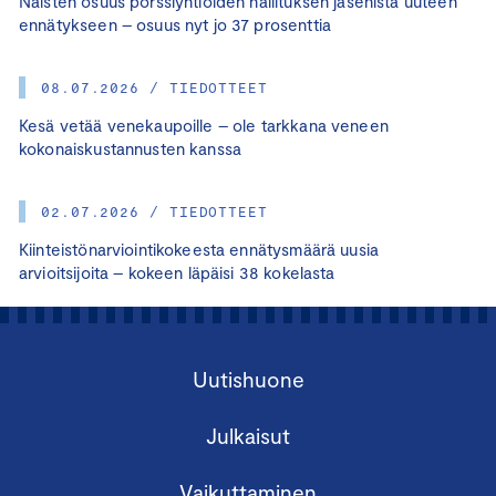
Naisten osuus pörssiyhtiöiden hallituksen jäsenistä uuteen
ennätykseen – osuus nyt jo 37 prosenttia
08.07.2026 / TIEDOTTEET
Kesä vetää venekaupoille – ole tarkkana veneen
kokonaiskustannusten kanssa
02.07.2026 / TIEDOTTEET
Kiinteistönarviointikokeesta ennätysmäärä uusia
arvioitsijoita – kokeen läpäisi 38 kokelasta
Uutishuone
Julkaisut
Vaikuttaminen