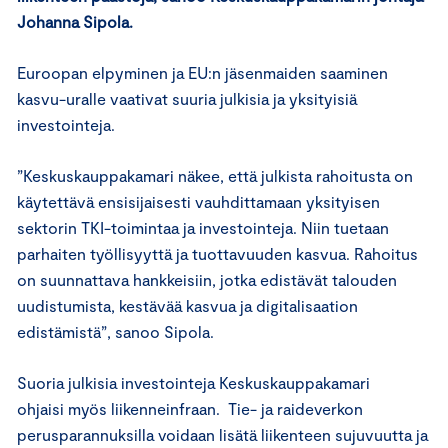
Johanna Sipola.
Euroopan elpyminen ja EU:n jäsenmaiden saaminen
kasvu-uralle vaativat suuria julkisia ja yksityisiä
investointeja.
”Keskuskauppakamari näkee, että julkista rahoitusta on
käytettävä ensisijaisesti vauhdittamaan yksityisen
sektorin TKI-toimintaa ja investointeja. Niin tuetaan
parhaiten työllisyyttä ja tuottavuuden kasvua. Rahoitus
on suunnattava hankkeisiin, jotka edistävät talouden
uudistumista, kestävää kasvua ja digitalisaation
edistämistä”, sanoo Sipola.
Suoria julkisia investointeja Keskuskauppakamari
ohjaisi myös liikenneinfraan. Tie- ja raideverkon
perusparannuksilla voidaan lisätä liikenteen sujuvuutta ja