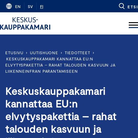
Skip
EN
SV
FI
ETSI
to
content
ETUSIVU
›
UUTISHUONE
›
TIEDOTTEET
›
KESKUSKAUPPAKAMARI KANNATTAA EU:N
ELVYTYSPAKETTIA – RAHAT TALOUDEN KASVUUN JA
LIIKENNEINFRAN PARANTAMISEEN
Keskuskauppakamari
kannattaa EU:n
elvytyspakettia – rahat
talouden kasvuun ja