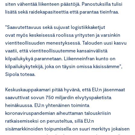
siten vähentää liikenteen päästöjä. Panostuksilla tulisi
lisätä sekä raidekapasiteettia että parantaa tieinfraa.
”Saavutettavuus sekä sujuvat logistiikkaketjut
ovat myös keskeisessä roolissa yritysten ja varsinkin
vientiteollisuuden menestyksessä. Talouden uusi kasvu
vaatii, että vientiteollisuutemme kansainvälistä
kilpailukykyä parannetaan. Liikenneinfran kunto on
kilpailukykytekijä, joka on täysin omissa käsissämme”,
Sipola toteaa.
Keskuskauppakamari pitää hyvänä, että EU:n jäsenmaat
saavuttivat sovun 750 miljardin elvytyspaketista
heinäkuussa. EU:n yhtenäinen toiminta
koronaviruspandemian aiheuttaman talouskriisin
ratkaisemiseksi on perusteltua, sillä EU:n
sisämarkkinoiden toipumisella on suuri merkitys jokaisen