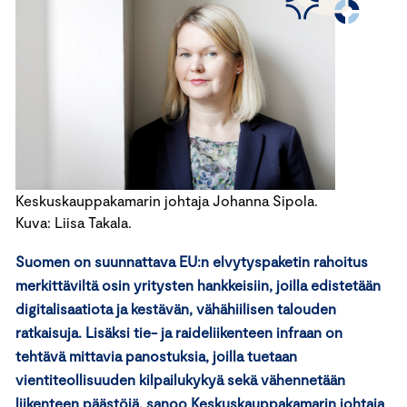
Keskuskauppakamarin johtaja Johanna Sipola.
Kuva: Liisa Takala.
Suomen on suunnattava
EU:n
elvytyspaketin rahoitus
merkittäviltä osin yritysten hankkeisiin, joilla edistetään
digitalisaatiota
ja kestävän, vähähiilisen talouden
ratkaisuja. Lisäksi tie- ja raideliikenteen infraan on
tehtävä
mittavia
panostuksia, joilla
tuetaan
vientiteollisuuden kilpailukykyä
sekä
vähennetään
liikenteen päästöjä, sanoo Keskuskauppakamarin johtaja