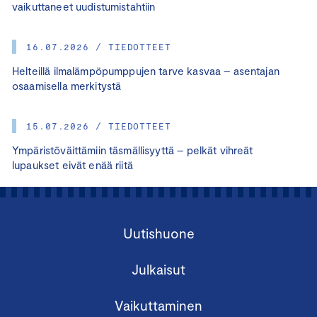
vaikuttaneet uudistumistahtiin
16.07.2026 / TIEDOTTEET
Helteillä ilmalämpöpumppujen tarve kasvaa – asentajan
osaamisella merkitystä
15.07.2026 / TIEDOTTEET
Ympäristöväittämiin täsmällisyyttä – pelkät vihreät
lupaukset eivät enää riitä
Uutishuone
Julkaisut
Vaikuttaminen