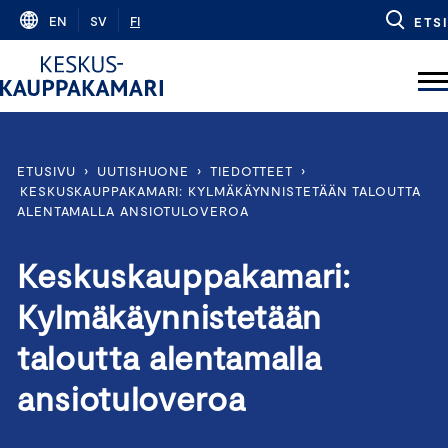
Skip
EN
SV
FI
ETSI
to
content
ETUSIVU
›
UUTISHUONE
›
TIEDOTTEET
›
KESKUSKAUPPAKAMARI: KYLMÄKÄYNNISTETÄÄN TALOUTTA
ALENTAMALLA ANSIOTULOVEROA
Keskuskauppakamari:
Kylmäkäynnistetään
taloutta alentamalla
ansiotuloveroa