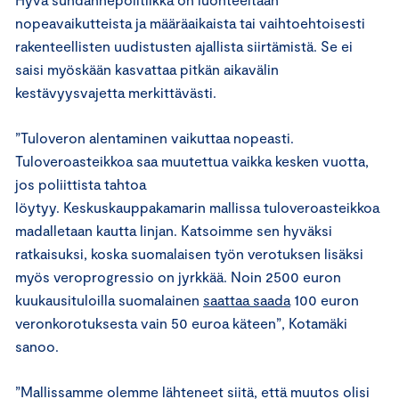
nopeavaikutteista ja määräaikaista tai vaihtoehtoisesti
rakenteellisten uudistusten ajallista siirtämistä. Se ei
saisi myöskään kasvattaa pitkän aikavälin
kestävyysvajetta merkittävästi.
”Tuloveron alentaminen vaikuttaa nopeasti.
Tuloveroasteikkoa saa muutettua vaikka kesken vuotta,
jos poliittista tahtoa
löytyy. Keskuskauppakamarin mallissa tuloveroasteikkoa
madalletaan kautta linjan. Katsoimme sen hyväksi
ratkaisuksi, koska suomalaisen työn verotuksen lisäksi
myös veroprogressio on jyrkkää. Noin 2500 euron
kuukausituloilla suomalainen
saattaa saada
100 euron
veronkorotuksesta vain 50 euroa käteen”, Kotamäki
sanoo.
”Mallissamme olemme lähteneet siitä, että muutos olisi