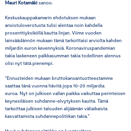
Mauri Kotamäki
sanoo.
Keskuskauppakamarin ehdotuksen mukaan
ansiotuloverotusta tulisi alentaa noin kahdella
prosenttiyksiköllä kautta linjan. Viime vuoden
lainsäädännön mukaan tämä tarkoittaisi arviolta kahden
miljardin euron kevennyksiä. Koronaviruspandemian
takia laskeneen palkkasumman takia todellinen alennus
olisi nyt tätä pienempi.
”Ennusteiden mukaan bruttokansantuotteestamme
saattaa tänä vuonna hävitä jopa 10-20 miljardia
euroa. Nyt on julkisen vallan paikka vaikuttaa perinteisen
keynesiläisen suhdanne-elvytyksen kautta. Tämä
tarkoittaa julkisen talouden alijäämän väliaikaista
kasvattamista suhdannepolitiikan takia.”
Hyvä suhdannepolitiikka on luonteeltaan