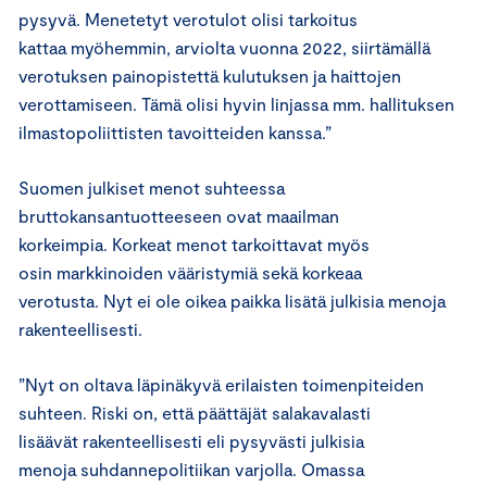
pysyvä. Menetetyt verotulot olisi tarkoitus
kattaa myöhemmin, arviolta vuonna 2022, siirtämällä
verotuksen painopistettä kulutuksen ja haittojen
verottamiseen. Tämä olisi hyvin linjassa mm. hallituksen
ilmastopoliittisten tavoitteiden kanssa.”
Suomen julkiset menot suhteessa
bruttokansantuotteeseen ovat maailman
korkeimpia. Korkeat menot tarkoittavat myös
osin markkinoiden vääristymiä sekä korkeaa
verotusta. Nyt ei ole oikea paikka lisätä julkisia menoja
rakenteellisesti.
”Nyt on oltava läpinäkyvä erilaisten toimenpiteiden
suhteen. Riski on, että päättäjät salakavalasti
lisäävät rakenteellisesti eli pysyvästi julkisia
menoja suhdannepolitiikan varjolla. Omassa