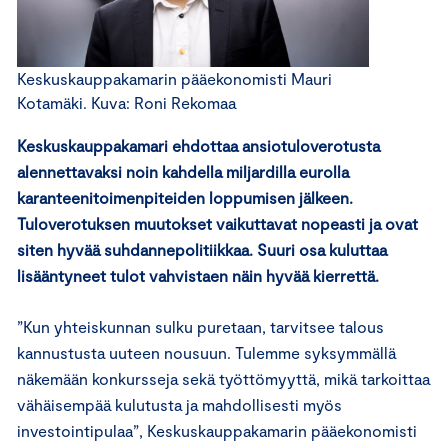
Keskuskauppakamarin pääekonomisti Mauri
Kotamäki. Kuva: Roni Rekomaa
Keskuskauppakamari ehdottaa ansiotuloverotusta
alennettavaksi noin kahdella miljardilla eurolla
karanteenitoimenpiteiden loppumisen jälkeen.
Tuloverotuksen muutokset vaikuttavat nopeasti ja ovat
siten hyvää suhdannepolitiikkaa. Suuri osa kuluttaa
lisääntyneet tulot vahvistaen näin hyvää kierrettä.
”Kun yhteiskunnan sulku puretaan, tarvitsee talous
kannustusta uuteen nousuun. Tulemme syksymmällä
näkemään konkursseja sekä työttömyyttä, mikä tarkoittaa
vähäisempää kulutusta ja mahdollisesti myös
investointipulaa”, Keskuskauppakamarin pääekonomisti