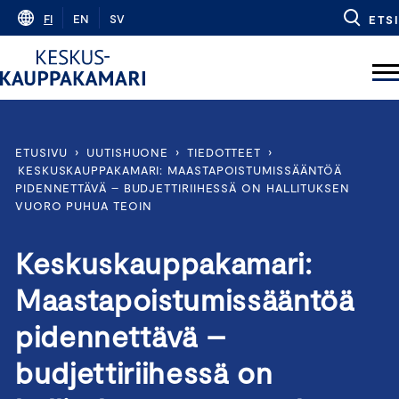
Skip
FI
EN
SV
ETSI
to
content
ETUSIVU
›
UUTISHUONE
›
TIEDOTTEET
›
KESKUSKAUPPAKAMARI: MAASTAPOISTUMISSÄÄNTÖÄ
PIDENNETTÄVÄ – BUDJETTIRIIHESSÄ ON HALLITUKSEN
VUORO PUHUA TEOIN
Keskuskauppakamari:
Maastapoistumissääntöä
pidennettävä –
budjettiriihessä on