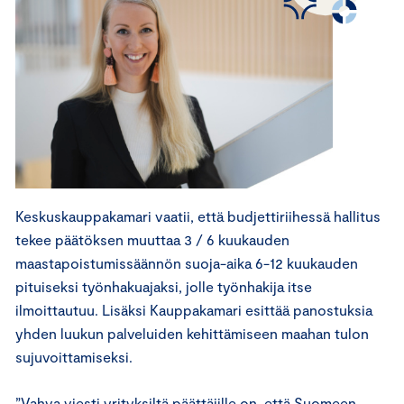
Keskuskauppakamari vaatii, että budjettiriihessä hallitus
tekee päätöksen muuttaa 3 / 6 kuukauden
maastapoistumissäännön suoja-aika 6-12 kuukauden
pituiseksi työnhakuajaksi, jolle työnhakija itse
ilmoittautuu. Lisäksi Kauppakamari esittää panostuksia
yhden luukun palveluiden kehittämiseen maahan tulon
sujuvoittamiseksi.
”Vahva viesti yrityksiltä päättäjille on, että Suomeen