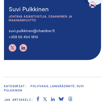
Suvi Pulkkinen
JOHTAVA ASIANTUNTIJA, OSAAMINEN JA
MAAHANMUUTTO
suvi.pulkkinen@chamber.fi
+358 50 404 1810
KATEGORIAT:
POLITIIKKA, LAINSÄÄDÄNTÖ, SUVI
PULKKINEN
JAA ARTIKKELI: