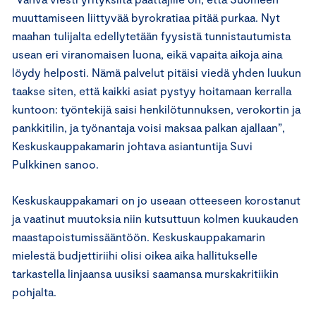
muuttamiseen liittyvää byrokratiaa pitää purkaa. Nyt
maahan tulijalta edellytetään fyysistä tunnistautumista
usean eri viranomaisen luona, eikä vapaita aikoja aina
löydy helposti. Nämä palvelut pitäisi viedä yhden luukun
taakse siten, että kaikki asiat pystyy hoitamaan kerralla
kuntoon: työntekijä saisi henkilötunnuksen, verokortin ja
pankkitilin, ja työnantaja voisi maksaa palkan ajallaan”,
Keskuskauppakamarin johtava asiantuntija Suvi
Pulkkinen sanoo.
Keskuskauppakamari on jo useaan otteeseen korostanut
ja vaatinut muutoksia niin kutsuttuun kolmen kuukauden
maastapoistumissääntöön. Keskuskauppakamarin
mielestä budjettiriihi olisi oikea aika hallitukselle
tarkastella linjaansa uusiksi saamansa murskakritiikin
pohjalta.