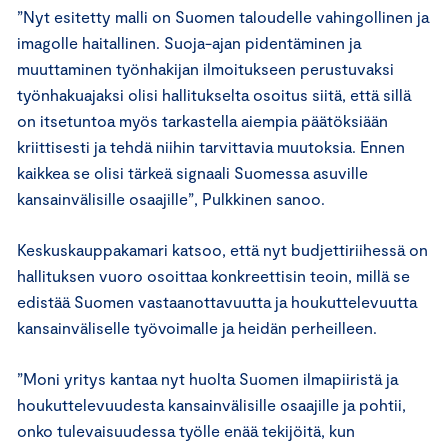
”Nyt esitetty malli on Suomen taloudelle vahingollinen ja
imagolle haitallinen. Suoja-ajan pidentäminen ja
muuttaminen työnhakijan ilmoitukseen perustuvaksi
työnhakuajaksi olisi hallitukselta osoitus siitä, että sillä
on itsetuntoa myös tarkastella aiempia päätöksiään
kriittisesti ja tehdä niihin tarvittavia muutoksia. Ennen
kaikkea se olisi tärkeä signaali Suomessa asuville
kansainvälisille osaajille”, Pulkkinen sanoo.
Keskuskauppakamari katsoo, että nyt budjettiriihessä on
hallituksen vuoro osoittaa konkreettisin teoin, millä se
edistää Suomen vastaanottavuutta ja houkuttelevuutta
kansainväliselle työvoimalle ja heidän perheilleen.
”Moni yritys kantaa nyt huolta Suomen ilmapiiristä ja
houkuttelevuudesta kansainvälisille osaajille ja pohtii,
onko tulevaisuudessa työlle enää tekijöitä, kun