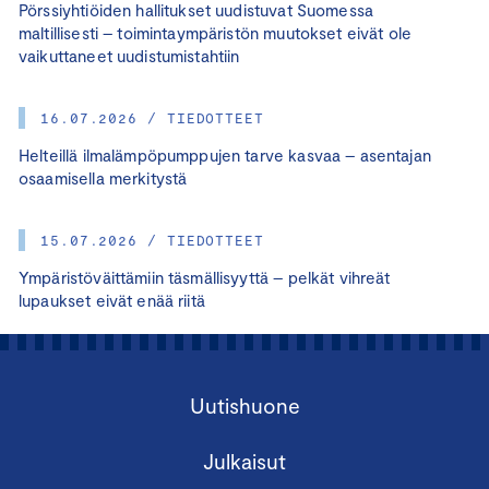
Pörssiyhtiöiden hallitukset uudistuvat Suomessa
maltillisesti – toimintaympäristön muutokset eivät ole
vaikuttaneet uudistumistahtiin
16.07.2026 / TIEDOTTEET
Helteillä ilmalämpöpumppujen tarve kasvaa – asentajan
osaamisella merkitystä
15.07.2026 / TIEDOTTEET
Ympäristöväittämiin täsmällisyyttä – pelkät vihreät
lupaukset eivät enää riitä
Uutishuone
Julkaisut