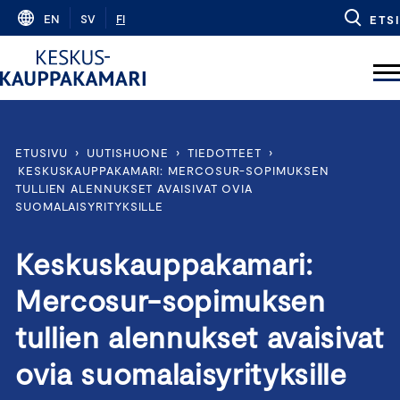
Skip
EN
SV
FI
ETSI
to
content
ETUSIVU
›
UUTISHUONE
›
TIEDOTTEET
›
KESKUSKAUPPAKAMARI: MERCOSUR-SOPIMUKSEN
TULLIEN ALENNUKSET AVAISIVAT OVIA
SUOMALAISYRITYKSILLE
Keskuskauppakamari:
Mercosur-sopimuksen
tullien alennukset avaisivat
ovia suomalaisyrityksille