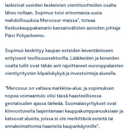
laskisivat useiden keskeisten vientituotteiden osalta
lähes nollaan. Sopimus toisi erinomaisia uusia
mahdollisuuksia Mercosur-maissa”, toteaa
Keskuskauppakamarin kansainvälisten asioiden johtaja
Päivi Pohjanheimo.
Sopimus keskittyy kaupan esteiden keventämiseen
erityisesti teollisuussektorilla. Lääkkeiden ja koneiden
osalta tullit ovat tähän asti rajoittaneet eurooppalaisten
vientiyritysten kilpailukykyä ja investointeja alueella.
”Mercosur on valtava markkina-alue, ja sopimuksen
nopea voimaantulo olisi tässä haasteellisessa
geotalouden ajassa tärkeää. Suomalaisyritykset ovat
kiinnostuneita laajentamaan kauppakumppanuuksiaan ja
katsovat alueita, joissa ei ole merkittäviä esteitä tai
ennakoimattomia haasteita kaupankäynnille”,