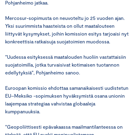
Pohjanheimo jatkaa.
Mercosur-sopimusta on neuvoteltu jo 25 vuoden ajan.
Yksi suurimmista haasteista on ollut maatalouteen
liittyvät kysymykset, joihin komission esitys tarjoaisi nyt
konkreettisia ratkaisuja suojatoimien muodossa.
”Uudessa esityksessä maatalouden huoliin vastattaisiin
suojatoimilla, jotka turvaisivat kotimaisen tuotannon
edellytyksiä”, Pohjanheimo sanoo.
Euroopan komissio ehdottaa samanaikaisesti uudistetun
EU–Meksiko -sopimuksen hyväksymistä osana unionin
laajempaa strategiaa vahvistaa globaaleja
kumppanuuksia.
”Geopoliittisesti epävakaassa maailmantilanteessa on
tärkeää, että EU pyrkii monipuolistamaan