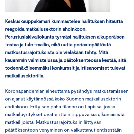
Keskuskauppakamari kummastelee hallituksen hitautta
reagoida matkailusektorin ahdinkoon.
Perustuslakivaliokunta tyrmäsi hallituksen alkuperäisen
testaa ja tule -mallin, eikä uutta periaatepäätöstä
matkustusrajoituksista ole vieläkään tehty. Mitä
kauemmin valmistelussa ja päätöksenteossa kestää, sitä
todennäköisemmäksi konkurssit ja irtisanomiset tulevat
matkailusektorilla.
Koronapandemian aiheuttama pysähdys matkustamiseen
on ajanut käytännössä koko Suomen matkailusektorin
ahdinkoon. Erityisen paha tilanne on Lapissa, jossa
matkailuyritykset ovat erittäin riippuvaisia ulkomaisista
matkailijoista. Matkustusrajoituksiin liittyvän
päätöksenteon venyminen on vaikuttanut entisestään