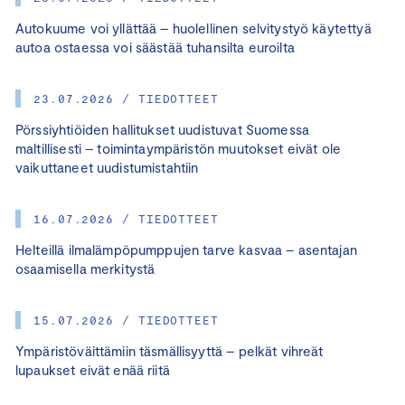
Autokuume voi yllättää – huolellinen selvitystyö käytettyä
autoa ostaessa voi säästää tuhansilta euroilta
23.07.2026 / TIEDOTTEET
Pörssiyhtiöiden hallitukset uudistuvat Suomessa
maltillisesti – toimintaympäristön muutokset eivät ole
vaikuttaneet uudistumistahtiin
16.07.2026 / TIEDOTTEET
Helteillä ilmalämpöpumppujen tarve kasvaa – asentajan
osaamisella merkitystä
15.07.2026 / TIEDOTTEET
Ympäristöväittämiin täsmällisyyttä – pelkät vihreät
lupaukset eivät enää riitä