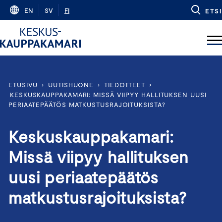
Skip
EN
SV
FI
ETSI
to
content
ETUSIVU
›
UUTISHUONE
›
TIEDOTTEET
›
KESKUSKAUPPAKAMARI: MISSÄ VIIPYY HALLITUKSEN UUSI
PERIAATEPÄÄTÖS MATKUSTUSRAJOITUKSISTA?
Keskuskauppakamari:
Missä viipyy hallituksen
uusi periaatepäätös
matkustusrajoituksista?