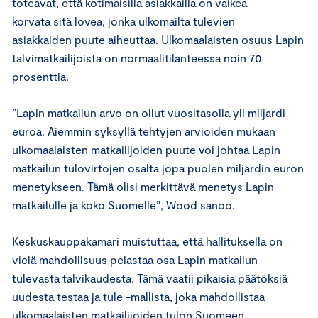
toteavat, että kotimaisilla asiakkailla on vaikea
korvata sitä lovea, jonka ulkomailta tulevien
asiakkaiden puute aiheuttaa. Ulkomaalaisten osuus Lapin
talvimatkailijoista on normaalitilanteessa noin 70
prosenttia.
”Lapin matkailun arvo on ollut vuositasolla yli miljardi
euroa. Aiemmin syksyllä tehtyjen arvioiden mukaan
ulkomaalaisten matkailijoiden puute voi johtaa Lapin
matkailun tulovirtojen osalta jopa puolen miljardin euron
menetykseen. Tämä olisi merkittävä menetys Lapin
matkailulle ja koko Suomelle”, Wood sanoo.
Keskuskauppakamari muistuttaa, että hallituksella on
vielä mahdollisuus pelastaa osa Lapin matkailun
tulevasta talvikaudesta. Tämä vaatii pikaisia päätöksiä
uudesta testaa ja tule -mallista, joka mahdollistaa
ulkomaalaisten matkailijoiden tulon Suomeen