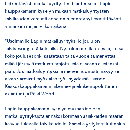
heikentävästi matkailuyritysten tilanteeseen. Lapin
kauppakamarin kyselyn mukaan matkailuyritysten
talvikauden varaustilanne on pienentynyt merkittävästi
viimeisen neljän viikon aikana.
”Useimmille Lapin matkailuyrityksille joulu on
talvisesongin tärkein aika. Nyt olemme tilanteessa, jossa
koko joulusesonki saatetaan tältä vuodelta menettää,
mikäli järkeviä matkustusrajoituksia ei saada aikaiseksi
pian. Jos matkailuyrityksillä menee huonosti, näkyy se
aivan varmasti myös alan työllisyydessä”, sanoo
Keskuskauppakamarin liikenne- ja elinkeinopoliittinen
asiantuntija Päivi Wood.
Lapin kauppakamarin kyselyn mukaan iso osa
matkailuyrityksistä ennakoi kotimaan asiakkaiden määrän
kasvua tulevalle talvikaudelle. Samalla yritykset kuitenkin