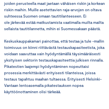
joiden perusteella maat jaetaan vähäisen riskin ja korkean
riskin maihin. Muille asetettavien raja-arvojen on oltava
suhteessa Suomen omaan tautitilanteeseen. Ei
ole järkevää estää matkustamista vaatimalla muilta mailta
sellaista tautitilannetta, mihin ei Suomessakaan päästä.
Keskuskauppakamari painottaa, että testaa ja tule -mallin
toimivuus on kiinni riittävästä testauskapasiteetista, joka
voidaan saavuttaa vain hyödyntämällä täysimääräisesti
yksityisen sektorin testauskapasiteettia julkisen rinnalla.
Pikatestien laajempi hyödyntäminen nopeuttaisi
prosessia merkittävästi erityisesti tilanteissa, joissa
testaus tapahtuu maahan tultaessa. Erityisesti Helsinki-
Vantaan lentoasemalla pikatestauksen nopea
käyttöönottaminen olisi tärkeää.