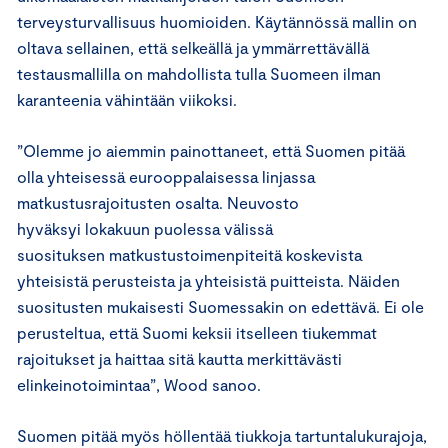
terveysturvallisuus huomioiden. Käytännössä mallin on
oltava sellainen, että selkeällä ja ymmärrettävällä
testausmallilla on mahdollista tulla Suomeen ilman
karanteenia vähintään viikoksi.
”Olemme jo aiemmin painottaneet, että Suomen pitää
olla yhteisessä eurooppalaisessa linjassa
matkustusrajoitusten osalta. Neuvosto
hyväksyi lokakuun puolessa välissä
suosituksen matkustustoimenpiteitä koskevista
yhteisistä perusteista ja yhteisistä puitteista. Näiden
suositusten mukaisesti Suomessakin on edettävä. Ei ole
perusteltua, että Suomi keksii itselleen tiukemmat
rajoitukset ja haittaa sitä kautta merkittävästi
elinkeinotoimintaa”, Wood sanoo.
Suomen pitää myös höllentää tiukkoja tartuntalukurajoja,