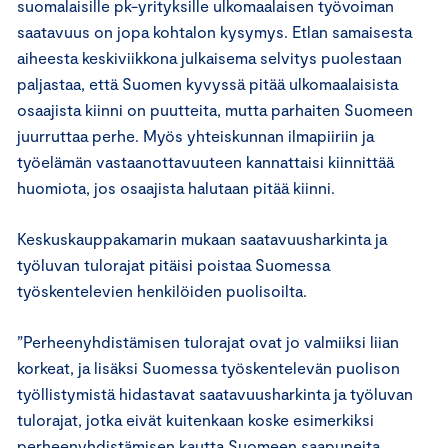
suomalaisille pk-yrityksille ulkomaalaisen työvoiman
saatavuus on jopa kohtalon kysymys. Etlan samaisesta
aiheesta keskiviikkona julkaisema selvitys puolestaan
paljastaa, että Suomen kyvyssä pitää ulkomaalaisista
osaajista kiinni on puutteita, mutta parhaiten Suomeen
juurruttaa perhe. Myös yhteiskunnan ilmapiiriin ja
työelämän vastaanottavuuteen kannattaisi kiinnittää
huomiota, jos osaajista halutaan pitää kiinni.
Keskuskauppakamarin mukaan saatavuusharkinta ja
työluvan tulorajat pitäisi poistaa Suomessa
työskentelevien henkilöiden puolisoilta.
”Perheenyhdistämisen tulorajat ovat jo valmiiksi liian
korkeat, ja lisäksi Suomessa työskentelevän puolison
työllistymistä hidastavat saatavuusharkinta ja työluvan
tulorajat, jotka eivät kuitenkaan koske esimerkiksi
perheenyhdistämisen kautta Suomeen saapuneita.