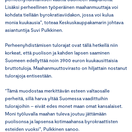
Lisäksi perheellinen työperäinen maahanmuuttaja voi
kohdata tiellään byrokratiaviidakon, jossa voi kulua
monia kuukausia”, toteaa Keskuskauppakamarin johtava
asiantuntija Suvi Pulkkinen.
Perheenyhdistämisen tulorajat ovat tällä hetkellä niin
korkeat, että puolison ja kahden lapsen saaminen
Suomeen edellyttää noin 3900 euron kuukausittaisia
bruttotuloja. Maahanmuuttovirasto on hiljattain nostanut
tulorajoja entisestään.
“Tämä muodostaa merkittävän esteen valtaosalle
perheitä, sillä harva yltää Suomessa vaadittuihin
tulorajoihin – eivät edes monet maan omat kansalaiset.
Moni työluvalla maahan tuleva joutuu jättämään
puolisonsa ja lapsensa kotimaahansa byrokraattisten
esteiden vuoksi”, Pulkkinen sanoo.