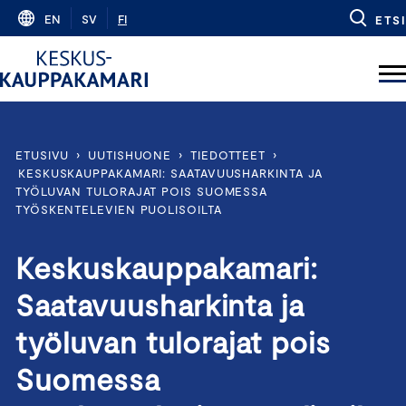
Skip
EN
SV
FI
ETSI
to
content
ETUSIVU
›
UUTISHUONE
›
TIEDOTTEET
›
KESKUSKAUPPAKAMARI: SAATAVUUSHARKINTA JA
TYÖLUVAN TULORAJAT POIS SUOMESSA
TYÖSKENTELEVIEN PUOLISOILTA
Keskuskauppakamari:
Saatavuusharkinta ja
työluvan tulorajat pois
Suomessa