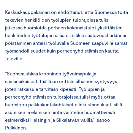
Keskuskauppakamari on ehdottanut, että Suomessa töitä
tekevien henkilöiden työlupien tulorajoissa tulisi
jatkossa huomioida perheen kokonaistulot yksittäisten
henkilöiden työtulojen sijaan. Lisäksi saatavuusharkinnan
poistaminen antaisi työluvalla Suomeen saapuville samat
työmahdollisuudet kuin perheenyhdistämisen kautta
tuleville.
”Suomea uhkaa krooninen työvoimapula ja
samanaikaisesti täällä on erittäin alhainen syntyvyys,
joten ratkaisuja tarvitaan kipeästi. Työlupien ja
perheenyhdistämisen tulorajoissa tulisi myös ottaa
huomioon paikkakuntakohtaiset elinkustannukset, sillä
asumisen ja elämisen hinta vaihtelee huomattavasti
esimerkiksi Helsingin ja Siikalatvan välillä”, sanoo
Pulkkinen.