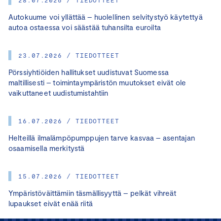
Autokuume voi yllättää – huolellinen selvitystyö käytettyä
autoa ostaessa voi säästää tuhansilta euroilta
23.07.2026 / TIEDOTTEET
Pörssiyhtiöiden hallitukset uudistuvat Suomessa
maltillisesti – toimintaympäristön muutokset eivät ole
vaikuttaneet uudistumistahtiin
16.07.2026 / TIEDOTTEET
Helteillä ilmalämpöpumppujen tarve kasvaa – asentajan
osaamisella merkitystä
15.07.2026 / TIEDOTTEET
Ympäristöväittämiin täsmällisyyttä – pelkät vihreät
lupaukset eivät enää riitä