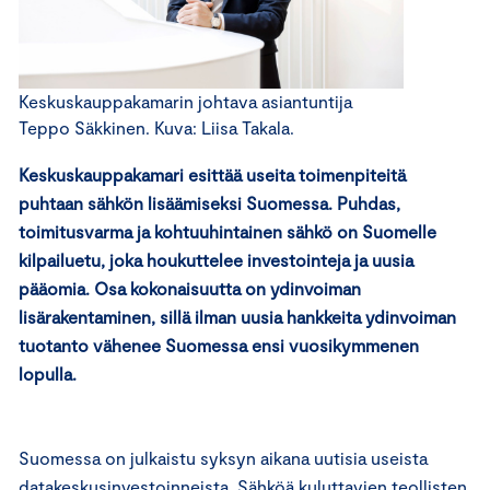
Keskuskauppakamarin johtava asiantuntija
Teppo Säkkinen. Kuva: Liisa Takala.
Keskuskauppakamari esittää useita toimenpiteitä
puhtaan sähkön lisäämiseksi Suomessa. Puhdas,
toimitusvarma ja kohtuuhintainen sähkö on Suomelle
kilpailuetu, joka houkuttelee investointeja ja uusia
pääomia. Osa kokonaisuutta on ydinvoiman
lisärakentaminen, sillä ilman uusia hankkeita ydinvoiman
tuotanto vähenee Suomessa ensi vuosikymmenen
lopulla.
Suomessa on julkaistu syksyn aikana uutisia useista
datakeskusinvestoinneista. Sähköä kuluttavien teollisten