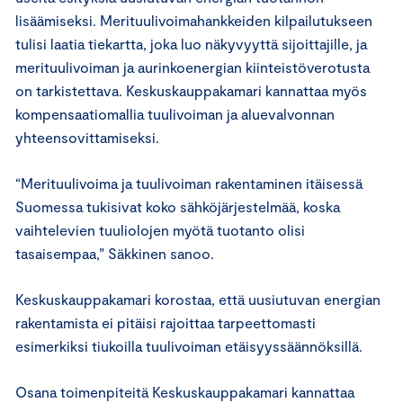
lisäämiseksi. Merituulivoimahankkeiden kilpailutukseen
tulisi laatia tiekartta, joka luo näkyvyyttä sijoittajille, ja
merituulivoiman ja aurinkoenergian kiinteistöverotusta
on tarkistettava. Keskuskauppakamari kannattaa myös
kompensaatiomallia tuulivoiman ja aluevalvonnan
yhteensovittamiseksi.
“Merituulivoima ja tuulivoiman rakentaminen itäisessä
Suomessa tukisivat koko sähköjärjestelmää, koska
vaihtelevien tuuliolojen myötä tuotanto olisi
tasaisempaa,” Säkkinen sanoo.
Keskuskauppakamari korostaa, että uusiutuvan energian
rakentamista ei pitäisi rajoittaa tarpeettomasti
esimerkiksi tiukoilla tuulivoiman etäisyyssäännöksillä.
Osana toimenpiteitä Keskuskauppakamari kannattaa