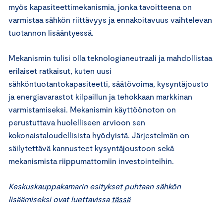
myös kapasiteettimekanismia, jonka tavoitteena on
varmistaa sähkön riittävyys ja ennakoitavuus vaihtelevan
tuotannon lisääntyessä.
Mekanismin tulisi olla teknologianeutraali ja mahdollistaa
erilaiset ratkaisut, kuten uusi
sähköntuotantokapasiteetti, säätövoima, kysyntäjousto
ja energiavarastot kilpaillun ja tehokkaan markkinan
varmistamiseksi. Mekanismin käyttöönoton on
perustuttava huolelliseen arvioon sen
kokonaistaloudellisista hyödyistä. Järjestelmän on
säilytettävä kannusteet kysyntäjoustoon sekä
mekanismista riippumattomiin investointeihin.
Keskuskauppakamarin esitykset puhtaan sähkön
lisäämiseksi ovat luettavissa
tässä