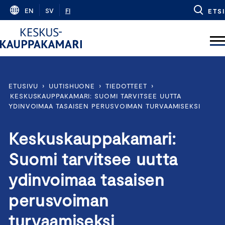
Skip
EN
SV
FI
ETSI
to
content
ETUSIVU
›
UUTISHUONE
›
TIEDOTTEET
›
KESKUSKAUPPAKAMARI: SUOMI TARVITSEE UUTTA
YDINVOIMAA TASAISEN PERUSVOIMAN TURVAAMISEKSI
Keskuskauppakamari:
Suomi tarvitsee uutta
ydinvoimaa tasaisen
perusvoiman
turvaamiseksi