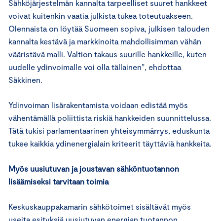
Sähköjärjestelmän kannalta tarpeelliset suuret hankkeet
voivat kuitenkin vaatia julkista tukea toteutuakseen.
Olennaista on löytää Suomeen sopiva, julkisen talouden
kannalta kestävä ja markkinoita mahdollisimman vähän
vääristävä malli. Valtion takaus suurille hankkeille, kuten
uudelle ydinvoimalle voi olla tällainen”, ehdottaa
Säkkinen.
Ydinvoiman lisärakentamista voidaan edistää myös
vähentämällä poliittista riskiä hankkeiden suunnittelussa.
Tätä tukisi parlamentaarinen yhteisymmärrys, eduskunta
tukee kaikkia ydinenergialain kriteerit täyttäviä hankkeita.
Myös uusiutuvan ja joustavan sähköntuotannon
lisäämiseksi tarvitaan toimia
Keskuskauppakamarin sähkötoimet sisältävät myös
useita esityksiä uusiutuvan energian tuotannon