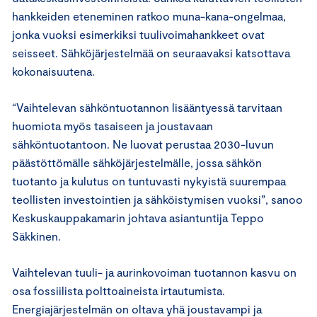
hankkeiden eteneminen ratkoo muna-kana-ongelmaa,
jonka vuoksi esimerkiksi tuulivoimahankkeet ovat
seisseet. Sähköjärjestelmää on seuraavaksi katsottava
kokonaisuutena.
“Vaihtelevan sähköntuotannon lisääntyessä tarvitaan
huomiota myös tasaiseen ja joustavaan
sähköntuotantoon. Ne luovat perustaa 2030-luvun
päästöttömälle sähköjärjestelmälle, jossa sähkön
tuotanto ja kulutus on tuntuvasti nykyistä suurempaa
teollisten investointien ja sähköistymisen vuoksi”, sanoo
Keskuskauppakamarin johtava asiantuntija Teppo
Säkkinen.
Vaihtelevan tuuli- ja aurinkovoiman tuotannon kasvu on
osa fossiilista polttoaineista irtautumista.
Energiajärjestelmän on oltava yhä joustavampi ja