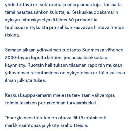
yhdistettävä eri sektoreita ja energiamuotoja. Toisaalta
tämä haastaa sähkön kuluttajia. Keskuskauppakamarin
syksyn talouskyselyssä lähes 60 prosenttia
teollisuusyrityksistä piti sähkön kasvavaa hintavaihtelua
riskinä.
Samaan aikaan ydinvoiman tuotanto Suomessa vähenee
2030-luvun lopulta lähtien, jos uusia hankkeita ei
käynnisty. Ruotsin hallituksen tilaaman raportin mukaan
ydinvoiman rakentaminen on nykyoloissa erittäin vaikeaa
ilman julkista tukea.
Keskuskauppakamarin mielestä tarvitaan vahvempia
toimia tasaisen perusvoiman turvaamiseksi.
”Energiainvestointien on oltava lähtökohtaisesti
markkinaehtoisia ja yksityisrahoitteisia.