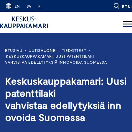
Skip
EN
SV
FI
ETSI
to
content
ETUSIVU
›
UUTISHUONE
›
TIEDOTTEET
›
KESKUSKAUPPAKAMARI: UUSI PATENTTILAKI
VAHVISTAA EDELLYTYKSIÄ INNOVOIDA SUOMESSA
Keskuskauppakamari: Uusi
patenttilaki
vahvistaa edellytyksiä inn
ovoida Suomessa