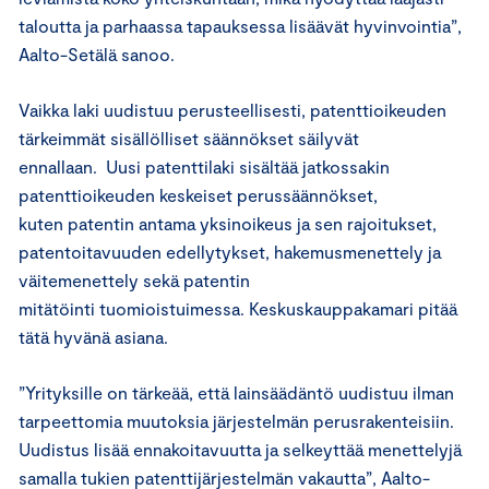
taloutta ja parhaassa tapauksessa lisäävät hyvinvointia”,
Aalto-Setälä sanoo.
Vaikka laki uudistuu perusteellisesti, patenttioikeuden
tärkeimmät sisällölliset säännökset säilyvät
ennallaan. Uusi patenttilaki sisältää jatkossakin
patenttioikeuden keskeiset perussäännökset,
kuten patentin antama yksinoikeus ja sen rajoitukset,
patentoitavuuden edellytykset, hakemusmenettely ja
väitemenettely sekä patentin
mitätöinti tuomioistuimessa. Keskuskauppakamari pitää
tätä hyvänä asiana.
”Yrityksille on tärkeää, että lainsäädäntö uudistuu ilman
tarpeettomia muutoksia järjestelmän perusrakenteisiin.
Uudistus lisää ennakoitavuutta ja selkeyttää menettelyjä
samalla tukien patenttijärjestelmän vakautta”, Aalto-