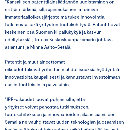
”Kansallisen patenttilainsäädännön uudistaminen on
erittäin tärkeää, sillä ajanmukainen ja toimiva
immateriaalioikeusjärjestelmä tukee innovointia,
tutkimusta sekä yritysten tuotekehitystä. Patentit ovat
keskeinen osa Suomen kilpailukykyä ja kasvun
edellytyksiä”, toteaa Keskuskauppakamarin johtava
asiantuntija Minna Aalto-Setälä.
Patentit ja muut aineettomat
oikeudet tukevat yritysten mahdollisuuksia hyödyntää
innovaatioita kaupallisesti ja kannustavat investoimaan
uusiin tuotteisiin ja palveluihin.
”IPR-oikeudet luovat pohjan sille, että
yritykset voivat panostaa tutkimukseen,
tuotekehitykseen ja innovaatioiden aikaansaamiseen.
Samalla ne vauhdittavat uuden teknologian ja osaamisen
leviämistä koko yhteiskuntaan, mikä hyödyttää laajasti