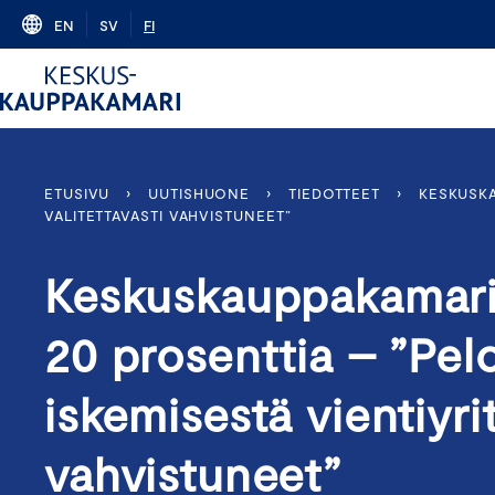
Skip
EN
SV
FI
to
content
ETUSIVU
›
UUTISHUONE
›
TIEDOTTEET
›
KESKUSKA
VALITETTAVASTI VAHVISTUNEET”
Keskuskauppakamari: 
20 prosenttia – ”Pelo
iskemisestä vientiyrit
vahvistuneet”