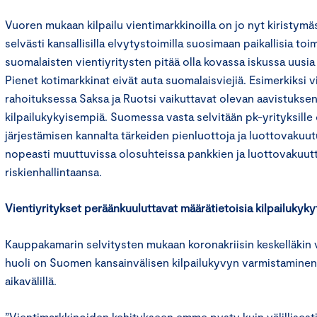
Vuoren mukaan kilpailu vientimarkkinoilla on jo nyt kiristymä
selvästi kansallisilla elvytystoimilla suosimaan paikallisia toimi
suomalaisten vientiyritysten pitää olla kovassa iskussa uusi
Pienet kotimarkkinat eivät auta suomalaisviejiä. Esimerkiksi 
rahoituksessa Saksa ja Ruotsi vaikuttavat olevan aavistuks
kilpailukykyisempiä. Suomessa vasta selvitään pk-yrityksille
järjestämisen kannalta tärkeiden pienluottoja ja luottovakuu
nopeasti muuttuvissa olosuhteissa pankkien ja luottovakuutta
riskienhallintaansa.
Vientiyritykset peräänkuuluttavat määrätietoisia kilpailukyk
Kauppakamarin selvitysten mukaan koronakriisin keskelläkin 
huoli on Suomen kansainvälisen kilpailukyvyn varmistaminen l
aikavälillä.
”Vientimarkkinoiden kehitykseen emme pysty kuin välillisesti