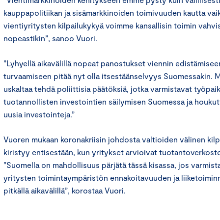
kauppapolitiikan ja sisämarkkinoiden toimivuuden kautta va
vientiyritysten kilpailukykyä voimme kansallisin toimin vahvi
nopeastikin”, sanoo Vuori.
”Lyhyellä aikavälillä nopeat panostukset viennin edistämisee
turvaamiseen pitää nyt olla itsestäänselvyys Suomessakin. 
uskaltaa tehdä poliittisia päätöksiä, jotka varmistavat työpai
tuotannollisten investointien säilymisen Suomessa ja houk
uusia investointeja.”
Vuoren mukaan koronakriisin johdosta valtioiden välinen kilp
kiristyy entisestään, kun yritykset arvioivat tuotantoverkostoj
”Suomella on mahdollisuus pärjätä tässä kisassa, jos varmista
yritysten toimintaympäristön ennakoitavuuden ja liiketoimi
pitkällä aikavälillä”, korostaa Vuori.