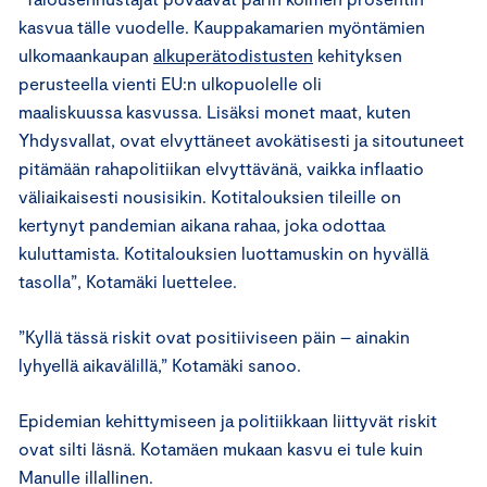
kasvua tälle vuodelle. Kauppakamarien myöntämien
ulkomaankaupan
alkuperätodistusten
kehityksen
perusteella vienti EU:n ulkopuolelle oli
maaliskuussa kasvussa. Lisäksi monet maat, kuten
Yhdysvallat, ovat elvyttäneet avokätisesti ja sitoutuneet
pitämään rahapolitiikan elvyttävänä, vaikka inflaatio
väliaikaisesti nousisikin. Kotitalouksien tileille on
kertynyt pandemian aikana rahaa, joka odottaa
kuluttamista. Kotitalouksien luottamuskin on hyvällä
tasolla”, Kotamäki luettelee.
”Kyllä tässä riskit ovat positiiviseen päin – ainakin
lyhyellä aikavälillä,” Kotamäki sanoo.
Epidemian kehittymiseen ja politiikkaan liittyvät riskit
ovat silti läsnä. Kotamäen mukaan kasvu ei tule kuin
Manulle illallinen.