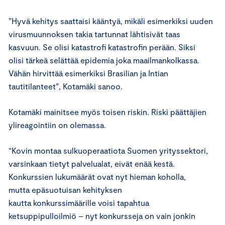
”Hyvä kehitys saattaisi kääntyä, mikäli esimerkiksi uuden
virusmuunnoksen takia tartunnat lähtisivät taas
kasvuun. Se olisi katastrofi katastrofin perään. Siksi
olisi tärkeä selättää epidemia joka maailmankolkassa.
Vähän hirvittää esimerkiksi Brasilian ja Intian
tautitilanteet”, Kotamäki sanoo.
Kotamäki mainitsee myös toisen riskin. Riski päättäjien
ylireagointiin on olemassa.
“Kovin montaa sulkuoperaatiota Suomen yrityssektori,
varsinkaan tietyt palvelualat, eivät enää kestä.
Konkurssien lukumäärät ovat nyt hieman koholla,
mutta epäsuotuisan kehityksen
kautta konkurssimäärille voisi tapahtua
ketsuppipulloilmiö – nyt konkursseja on vain jonkin