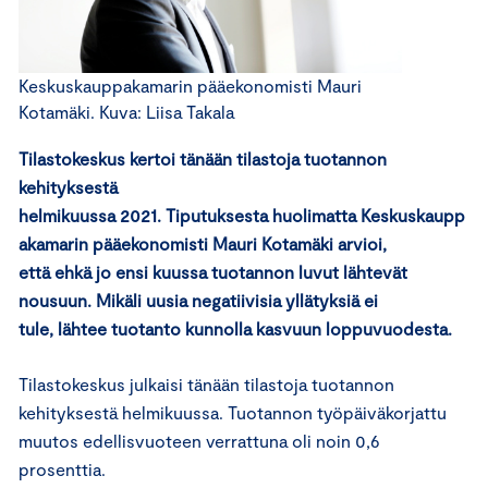
Keskuskauppakamarin pääekonomisti Mauri
Kotamäki. Kuva: Liisa Takala
Tilastokeskus
kertoi
tänään
t
ilastoja
tuotannon
kehityksestä
helmikuussa
2021
.
T
iputuksesta
huolimatta
Keskuskaupp
akamarin pääekonomisti Mauri Kotamäki arvioi,
että
ehkä
jo
ensi kuussa tuotannon luvut
lähtevät
nousuun
.
Mikäli
uusia negatiivisia yllätyksiä ei
tule,
lähtee
tuotanto
kunnolla
kasvuun
loppuvuo
desta.
Tilastokeskus julkaisi tänään tilastoja tuotannon
kehityksestä helmikuussa. Tuotannon työpäiväkorjattu
muutos edellisvuoteen verrattuna oli noin 0,6
prosenttia.