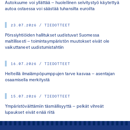
Autokuume voi yllättää – huolellinen selvitystyö käytettyä
autoa ostaessa voi säästää tuhansilta euroilta
23.07.2026 / TIEDOTTEET
Pörssiyhtiöiden hallitukset uudistuvat Suomessa
maltillisesti – toimintaympäristön muutokset eivät ole
vaikuttaneet uudistumistahtiin
16.07.2026 / TIEDOTTEET
Helteillä ilmalämpöpumppujen tarve kasvaa – asentajan
osaamisella merkitystä
15.07.2026 / TIEDOTTEET
Ympäristöväittämiin täsmällisyyttä – pelkät vihreät
lupaukset eivät enää riitä