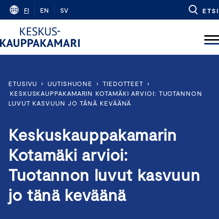
Skip
FI
EN
SV
ETSI
to
content
ETUSIVU
›
UUTISHUONE
›
TIEDOTTEET
›
KESKUSKAUPPAKAMARIN KOTAMÄKI ARVIOI: TUOTANNON
LUVUT KASVUUN JO TÄNÄ KEVÄÄNÄ
Keskuskauppakamarin
Kotamäki arvioi:
Tuotannon luvut kasvuun
jo tänä keväänä