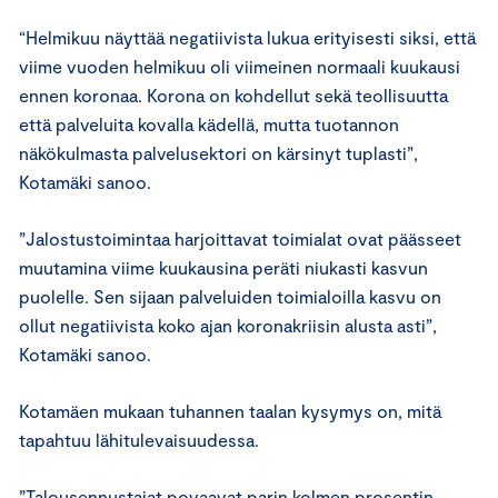
“Helmikuu näyttää negatiivista lukua erityisesti siksi, että
viime vuoden helmikuu oli viimeinen normaali kuukausi
ennen koronaa. Korona on kohdellut sekä teollisuutta
että palveluita kovalla kädellä, mutta tuotannon
näkökulmasta palvelusektori on kärsinyt tuplasti”,
Kotamäki sanoo.
”Jalostustoimintaa harjoittavat toimialat ovat päässeet
muutamina viime kuukausina peräti niukasti kasvun
puolelle. Sen sijaan palveluiden toimialoilla kasvu on
ollut negatiivista koko ajan koronakriisin alusta asti”,
Kotamäki sanoo.
Kotamäen mukaan tuhannen taalan kysymys on, mitä
tapahtuu lähitulevaisuudessa.
”Talousennustajat povaavat parin kolmen prosentin