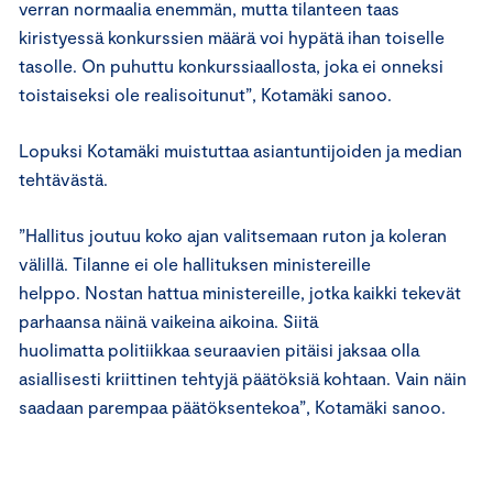
verran normaalia enemmän, mutta tilanteen taas
kiristyessä konkurssien määrä voi hypätä ihan toiselle
tasolle. On puhuttu konkurssiaallosta, joka ei onneksi
toistaiseksi ole realisoitunut”, Kotamäki sanoo.
Lopuksi Kotamäki muistuttaa asiantuntijoiden ja median
tehtävästä.
”Hallitus joutuu koko ajan valitsemaan ruton ja koleran
välillä. Tilanne ei ole hallituksen ministereille
helppo. Nostan hattua ministereille, jotka kaikki tekevät
parhaansa näinä vaikeina aikoina. Siitä
huolimatta politiikkaa seuraavien pitäisi jaksaa olla
asiallisesti kriittinen tehtyjä päätöksiä kohtaan. Vain näin
saadaan parempaa päätöksentekoa”, Kotamäki sanoo.