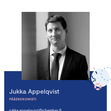
Jukka Appelqvist
PÄÄEKONOMISTI
jukka.appelqvist@chamber.fi