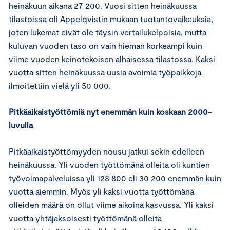
heinäkuun aikana 27 200. Vuosi sitten heinäkuussa
tilastoissa oli Appelqvistin mukaan tuotantovaikeuksia,
joten lukemat eivät ole täysin vertailukelpoisia, mutta
kuluvan vuoden taso on vain hieman korkeampi kuin
viime vuoden keinotekoisen alhaisessa tilastossa. Kaksi
vuotta sitten heinäkuussa uusia avoimia työpaikkoja
ilmoitettiin vielä yli 50 000.
Pitkäaikaistyöttömiä nyt enemmän kuin koskaan 2000-
luvulla
Pitkäaikaistyöttömyyden nousu jatkui sekin edelleen
heinäkuussa. Yli vuoden työttömänä olleita oli kuntien
työvoimapalveluissa yli 128 800 eli 30 200 enemmän kuin
vuotta aiemmin. Myös yli kaksi vuotta työttömänä
olleiden määrä on ollut viime aikoina kasvussa. Yli kaksi
vuotta yhtäjaksoisesti työttömänä olleita