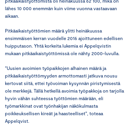
pitkäaikaistyöttömistä oli heinäkuussa 62 100, mikä on
lähes 10 000 enemmän kuin viime vuonna vastaavaan
aikaan.
Pitkäaikaistyöttömien määrä ylitti heinäkuussa
ensimmäisen kerran vuodelle 2016 ajoittuneen edellisen
huipputason. Yhtä korkeita lukemia ei Appelqvistin
mukaan pitkäaikaistyöttömissä ole nähty 2000-luvulla.
”Uusien avoimien työpaikkojen alhainen määrä ja
pitkäaikaistyöttömyyden armottomasti jatkuva nousu
kertovat siitä, ettei työvoiman kysynnän piristymisestä
ole merkkejä. Tällä hetkellä avoimia työpakkoja on tarjolla
hyvin vähän suhteessa työttömien määrään, eli
työmarkkinat ovat työnhakijan näkökulmasta
poikkeuksellisen kireät ja haasteelliset”, toteaa
Appelqvist.