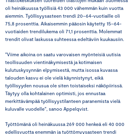
Tilastokeskuksen tuoreiden tilastojen mukaan Suomessa
oli heinäkuussa työllisiä 43 000 vähemmän kuin vuotta
aiemmin. Työllisyysasteen trendi 20–64-vuotiaille oli
75,8 prosenttia. Aikaisemmin pääosin käytetty 15–64-
vuotiaiden trendilukema oli 71,1 prosenttia. Molemmat
trendit olivat laskussa suhteessa edeltäviin kuukausiin.
”Viime aikoina on saatu varovaisen myönteisiä uutisia
teollisuuden vientinäkymisestä ja kotimaisen
kulutuskysynnän elpymisestä, mutta isossa kuvassa
talouden kasvu ei ole vielä käynnistynyt, eikä
työllisyyden nousua ole siten toistaiseksi näköpiirissä.
Täytyy olla kohtalainen optimisti, jos ennustaa
merkittävämpää työllisyystilanteen paranemista vielä
kuluvalle vuodelle”, sanoo Appelqvist.
Työttömänä oli heinäkuussa 269 000 henkeä eli 40 000
edellisvuotta enemmän ja työttömyysasteen trendi