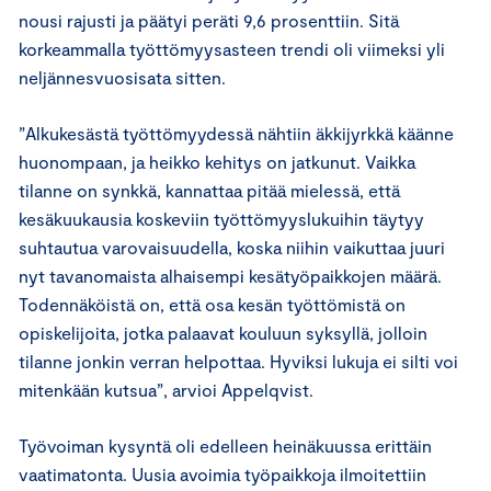
nousi rajusti ja päätyi peräti 9,6 prosenttiin. Sitä
korkeammalla työttömyysasteen trendi oli viimeksi yli
neljännesvuosisata sitten.
”Alkukesästä työttömyydessä nähtiin äkkijyrkkä käänne
huonompaan, ja heikko kehitys on jatkunut. Vaikka
tilanne on synkkä, kannattaa pitää mielessä, että
kesäkuukausia koskeviin työttömyyslukuihin täytyy
suhtautua varovaisuudella, koska niihin vaikuttaa juuri
nyt tavanomaista alhaisempi kesätyöpaikkojen määrä.
Todennäköistä on, että osa kesän työttömistä on
opiskelijoita, jotka palaavat kouluun syksyllä, jolloin
tilanne jonkin verran helpottaa. Hyviksi lukuja ei silti voi
mitenkään kutsua”, arvioi Appelqvist.
Työvoiman kysyntä oli edelleen heinäkuussa erittäin
vaatimatonta. Uusia avoimia työpaikkoja ilmoitettiin