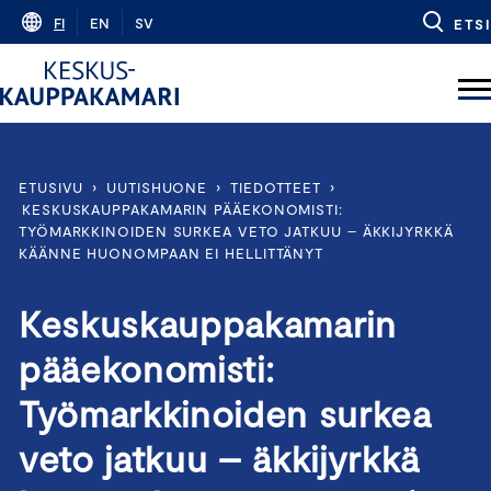
Skip
FI
EN
SV
ETSI
to
content
ETUSIVU
›
UUTISHUONE
›
TIEDOTTEET
›
KESKUSKAUPPAKAMARIN PÄÄEKONOMISTI:
TYÖMARKKINOIDEN SURKEA VETO JATKUU – ÄKKIJYRKKÄ
KÄÄNNE HUONOMPAAN EI HELLITTÄNYT
Keskuskauppakamarin
pääekonomisti:
Työmarkkinoiden surkea
veto jatkuu – äkkijyrkkä