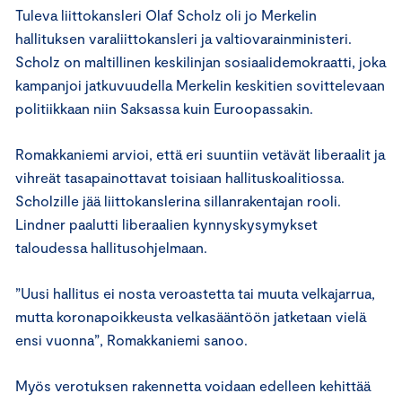
Tuleva liittokansleri Olaf Scholz oli jo Merkelin
hallituksen varaliittokansleri ja valtiovarainministeri.
Scholz on maltillinen keskilinjan sosiaalidemokraatti, joka
kampanjoi jatkuvuudella Merkelin keskitien sovittelevaan
politiikkaan niin Saksassa kuin Euroopassakin.
Romakkaniemi arvioi, että eri suuntiin vetävät liberaalit ja
vihreät tasapainottavat toisiaan hallituskoalitiossa.
Scholzille jää liittokanslerina sillanrakentajan rooli.
Lindner paalutti liberaalien kynnyskysymykset
taloudessa hallitusohjelmaan.
”Uusi hallitus ei nosta veroastetta tai muuta velkajarrua,
mutta koronapoikkeusta velkasääntöön jatketaan vielä
ensi vuonna”, Romakkaniemi sanoo.
Myös verotuksen rakennetta voidaan edelleen kehittää