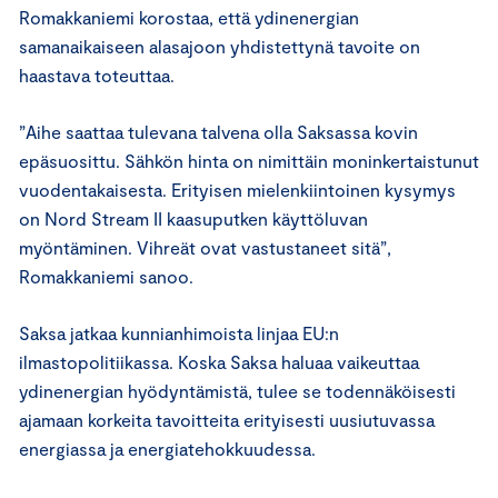
Romakkaniemi korostaa, että ydinenergian
samanaikaiseen alasajoon yhdistettynä tavoite on
haastava toteuttaa.
”Aihe saattaa tulevana talvena olla Saksassa kovin
epäsuosittu. Sähkön hinta on nimittäin moninkertaistunut
vuodentakaisesta. Erityisen mielenkiintoinen kysymys
on Nord Stream II kaasuputken käyttöluvan
myöntäminen. Vihreät ovat vastustaneet sitä”,
Romakkaniemi sanoo.
Saksa jatkaa kunnianhimoista linjaa EU:n
ilmastopolitiikassa. Koska Saksa haluaa vaikeuttaa
ydinenergian hyödyntämistä, tulee se todennäköisesti
ajamaan korkeita tavoitteita erityisesti uusiutuvassa
energiassa ja energiatehokkuudessa.