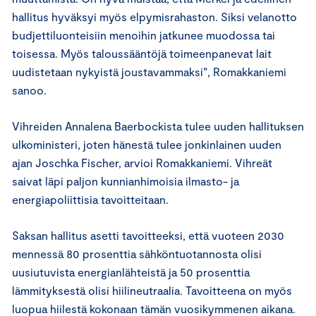
hallitus hyväksyi myös elpymisrahaston. Siksi velanotto
budjettiluonteisiin menoihin jatkunee muodossa tai
toisessa. Myös taloussääntöjä toimeenpanevat lait
uudistetaan nykyistä joustavammaksi”, Romakkaniemi
sanoo.
Vihreiden Annalena Baerbockista tulee uuden hallituksen
ulkoministeri, joten hänestä tulee jonkinlainen uuden
ajan Joschka Fischer, arvioi Romakkaniemi. Vihreät
saivat läpi paljon kunnianhimoisia ilmasto- ja
energiapoliittisia tavoitteitaan.
Saksan hallitus asetti tavoitteeksi, että vuoteen 2030
mennessä 80 prosenttia sähköntuotannosta olisi
uusiutuvista energianlähteistä ja 50 prosenttia
lämmityksestä olisi hiilineutraalia. Tavoitteena on myös
luopua hiilestä kokonaan tämän vuosikymmenen aikana.