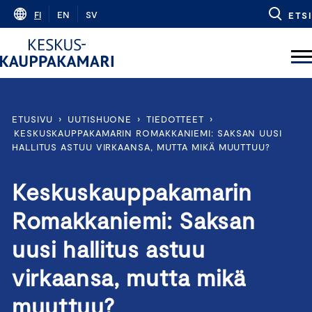
Skip
FI
EN
SV
ETSI
to
content
ETUSIVU
›
UUTISHUONE
›
TIEDOTTEET
›
KESKUSKAUPPAKAMARIN ROMAKKANIEMI: SAKSAN UUSI
HALLITUS ASTUU VIRKAANSA, MUTTA MIKÄ MUUTTUU?
Keskuskauppakamarin
Romakkaniemi: Saksan
uusi hallitus astuu
virkaansa, mutta mikä
muuttuu?