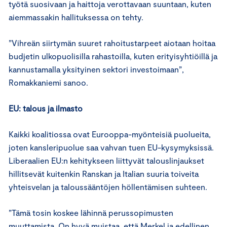
työtä suosivaan ja haittoja verottavaan suuntaan, kuten
aiemmassakin hallituksessa on tehty.
”Vihreän siirtymän suuret rahoitustarpeet aiotaan hoitaa
budjetin ulkopuolisilla rahastoilla, kuten erityisyhtiöillä ja
kannustamalla yksityinen sektori investoimaan”,
Romakkaniemi sanoo.
EU: talous ja ilmasto
Kaikki koalitiossa ovat Eurooppa-myönteisiä puolueita,
joten kansleripuolue saa vahvan tuen EU-kysymyksissä.
Liberaalien EU:n kehitykseen liittyvät talouslinjaukset
hillitsevät kuitenkin Ranskan ja Italian suuria toiveita
yhteisvelan ja taloussääntöjen höllentämisen suhteen.
”Tämä tosin koskee lähinnä perussopimusten
muuttamista. On hyvä muistaa, että Merkel ja edellinen