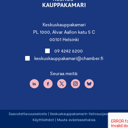
Keskuskauppakamari
PL 1000, Alvar Aallon katu 5 C
00101 Helsinki
09 4242 6200
keskuskauppakamari@chamber.fi
Seuraa meitä:
Saavutettavuusseloste
|
Keskuskauppakamarin tietosuojaseloste
|
Käyttöehdot
|
Muuta evästeasetuksia