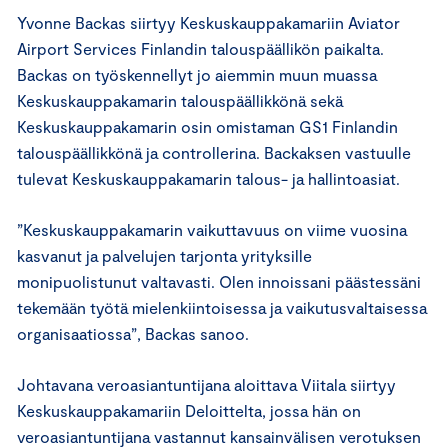
Yvonne Backas siirtyy Keskuskauppakamariin Aviator
Airport Services Finlandin talouspäällikön paikalta.
Backas on työskennellyt jo aiemmin muun muassa
Keskuskauppakamarin talouspäällikkönä sekä
Keskuskauppakamarin osin omistaman GS1 Finlandin
talouspäällikkönä ja controllerina. Backaksen vastuulle
tulevat Keskuskauppakamarin talous- ja hallintoasiat.
”Keskuskauppakamarin vaikuttavuus on viime vuosina
kasvanut ja palvelujen tarjonta yrityksille
monipuolistunut valtavasti. Olen innoissani päästessäni
tekemään työtä mielenkiintoisessa ja vaikutusvaltaisessa
organisaatiossa”, Backas sanoo.
Johtavana veroasiantuntijana aloittava Viitala siirtyy
Keskuskauppakamariin Deloittelta, jossa hän on
veroasiantuntijana vastannut kansainvälisen verotuksen