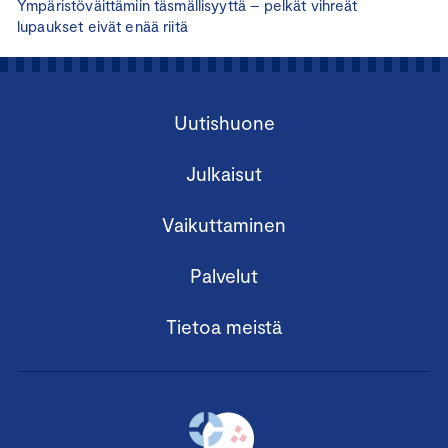
Ympäristöväittämiin täsmällisyyttä – pelkät vihreät
lupaukset eivät enää riitä
Uutishuone
Julkaisut
Vaikuttaminen
Palvelut
Tietoa meistä