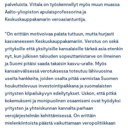
palveluista. Viitala on työskennellyt myös muun muassa
Aalto-yliopiston apulaisprofessorina ja
Keskuskauppakamarin veroasiantuntija.
”On erittäin motivoivaa palata tuttuun, mutta hurjasti
kasvaneeseen Keskuskauppakamariin. Verotus on sekä
yrityksille että yksityisille kansalaisille tärkeä asia etenkin
nyt, kun julkisen talouden sopeuttamistarve on ilmeinen
ja Suomi pitäisi saada takaisin kasvu-uralle. Myös
kansainvälisessä verotuksessa toteutuu lähivuosina
useita hankkeita, joiden osalta pitää varmistaa Suomen
houkuttelevuus investointipaikkana ja suomalaisten
yritysten kilpailukyvyn edellytykset. Uskon, että pitkä
kokemukseni ja monipuolinen osaamiseni ovat hyödyksi
yritysten ja yhteiskunnan kannalta parhaan
verojärjestelmän kehittämisessä. On erittäin
mielenkiintoista päästä vaikuttamaan veropolitiikkaan