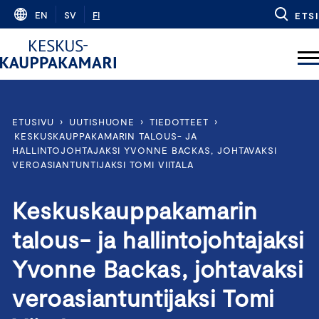
Skip
EN
SV
FI
ETSI
to
content
ETUSIVU
›
UUTISHUONE
›
TIEDOTTEET
›
KESKUSKAUPPAKAMARIN TALOUS- JA
HALLINTOJOHTAJAKSI YVONNE BACKAS, JOHTAVAKSI
VEROASIANTUNTIJAKSI TOMI VIITALA
Keskuskauppakamarin
talous- ja hallintojohtajaksi
Yvonne Backas, johtavaksi
veroasiantuntijaksi Tomi