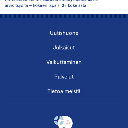
arvioitsijoita – kokeen läpäisi 38 kokelasta
Uutishuone
Julkaisut
Vaikuttaminen
Palvelut
Tietoa meistä