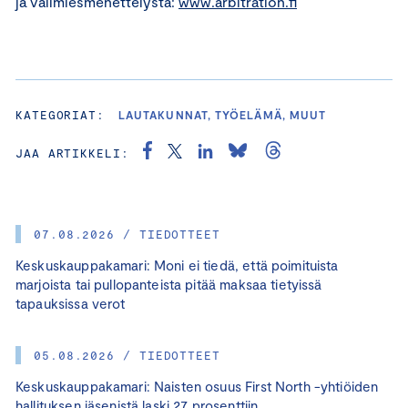
ja välimiesmenettelystä:
www.arbitration.fi
KATEGORIAT:
LAUTAKUNNAT, TYÖELÄMÄ, MUUT
JAA ARTIKKELI:
07.08.2026 / TIEDOTTEET
Keskuskauppakamari: Moni ei tiedä, että poimituista
marjoista tai pullopanteista pitää maksaa tietyissä
tapauksissa verot
05.08.2026 / TIEDOTTEET
Keskuskauppakamari: Naisten osuus First North -yhtiöiden
hallituksen jäsenistä laski 27 prosenttiin