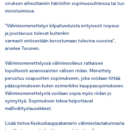
viruksen aiheuttamiin häiriöihin sopimussuhteissa tai tuo
mioistuimissa.
”Välimiesmenettelyn kilpailueduista erityisesti nopeus
ja joustavuus tulevat kuitenkin
varmasti entisestään korostumaan tulevina vuosina”,
arvelee Turunen.
Välimiesmenettelyssä välimiesoikeus ratkaisee
lopullisesti asianosaisten välisen riidan. Menettely
perustuu osapuolten sopimukseen, joka voidaan liittää
pääsopimukseen kuten esimerkiksi kauppasopimukseen.
Välimiesmenettelystä voidaan sopia myös riidan jo
synnyttyä. Sopimuksen tekoa helpottavat
mallivälityslausekkeet.
Lisää tietoa Keskuskauppakamarin välimieslautakunnasta