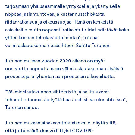
tarjoamaan yhä useammalle yritykselle ja yksityiselle
nopeaa, asiantuntevaa ja kustannustehokasta
riidanratkaisua ja oikeussuojaa. Tämä on keskeistä
asiakkaille mutta nopeasti ratkaistut riidat edistävät koko
yhteiskunnan tehokasta toimintaa”, toteaa
välimieslautakunnan pääsihteeri Santtu Turunen.
Turusen mukaan vuoden 2020 aikana on myös
onnistuttu nopeuttamaan välimieslautakunnan sisäisiä
prosesseja ja lyhentämään prosessin alkuvaihetta.
”Välimieslautakunnan sihteeristö ja hallitus ovat
tehneet erinomaista työtä haasteellisissa olosuhteissa”,
Turunen sanoo.
Turusen mukaan ainakaan toistaiseksi ei näytä siltä,
että juttumäärän kasvu liittyisi COVID19-