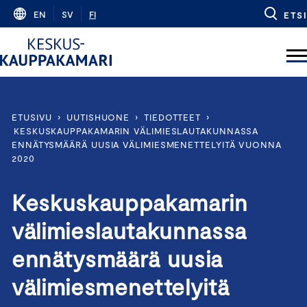
Skip
EN
SV
FI
ETSI
to
content
ETUSIVU
›
UUTISHUONE
›
TIEDOTTEET
›
KESKUSKAUPPAKAMARIN VÄLIMIESLAUTAKUNNASSA
ENNÄTYSMÄÄRÄ UUSIA VÄLIMIESMENETTELYITÄ VUONNA
2020
Keskuskauppakamarin
välimieslautakunnassa
ennätysmäärä uusia
välimiesmenettelyitä