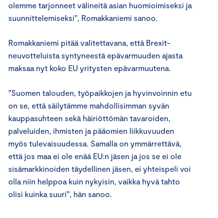
olemme tarjonneet välineitä asian huomioimiseksi ja
suunnittelemiseksi”, Romakkaniemi sanoo.
Romakkaniemi pitää valitettavana, että Brexit-
neuvotteluista syntyneestä epävarmuuden ajasta
maksaa nyt koko EU yritysten epävarmuutena.
”Suomen talouden, työpaikkojen ja hyvinvoinnin etu
on se, että säilytämme mahdollisimman syvän
kauppasuhteen sekä häiriöttömän tavaroiden,
palveluiden, ihmisten ja pääomien liikkuvuuden
myös tulevaisuudessa. Samalla on ymmärrettävä,
että jos maa ei ole enää EU:n jäsen ja jos se ei ole
sisämarkkinoiden täydellinen jäsen, ei yhteispeli voi
olla niin helppoa kuin nykyisin, vaikka hyvä tahto
olisi kuinka suuri”, hän sanoo.