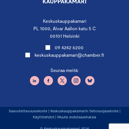
Keskuskauppakamari
PL 1000, Alvar Aallon katu 5 C
00101 Helsinki
09 4242 6200
keskuskauppakamari@chamber.fi
Seuraa meitä:
Saavutettavuusseloste
|
Keskuskauppakamarin tietosuojaseloste
|
Käyttöehdot
|
Muuta evästeasetuksia
© Keskuskauppakamari 2026