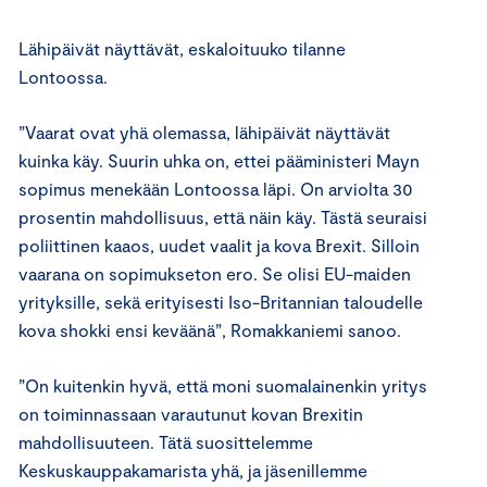
Lähipäivät näyttävät, eskaloituuko tilanne
Lontoossa.
”Vaarat ovat yhä olemassa, lähipäivät näyttävät
kuinka käy. Suurin uhka on, ettei pääministeri Mayn
sopimus menekään Lontoossa läpi. On arviolta 30
prosentin mahdollisuus, että näin käy. Tästä seuraisi
poliittinen kaaos, uudet vaalit ja kova Brexit. Silloin
vaarana on sopimukseton ero. Se olisi EU-maiden
yrityksille, sekä erityisesti Iso-Britannian taloudelle
kova shokki ensi keväänä”, Romakkaniemi sanoo.
”On kuitenkin hyvä, että moni suomalainenkin yritys
on toiminnassaan varautunut kovan Brexitin
mahdollisuuteen. Tätä suosittelemme
Keskuskauppakamarista yhä, ja jäsenillemme