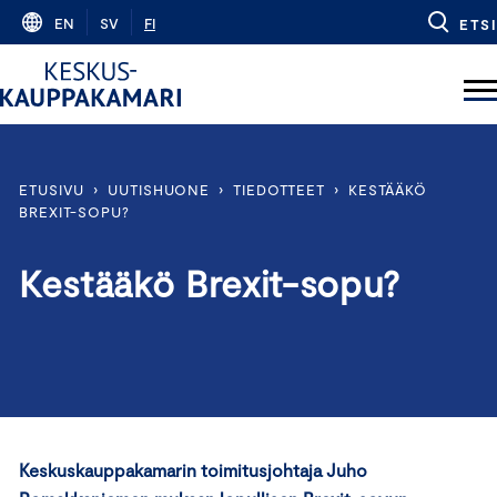
Skip
EN
SV
FI
ETSI
to
content
ETUSIVU
›
UUTISHUONE
›
TIEDOTTEET
›
KESTÄÄKÖ
BREXIT-SOPU?
Kestääkö Brexit-sopu?
Keskuskauppakamarin toimitusjohtaja Juho