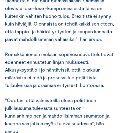
tilannetta ei ole ollut olemassakaan. Olemassa
olevista lose-lose -kompromisseista tämä on
kuitenkin vähiten huono tulos. Brexitistä ei synny
kuin häviäjiä. Olennaista on tehdä kaikki sen eteen,
että tappiot ja häiriöt yritysten ja kaupan kannalta
jäävät mahdollisimman vähäisiksi”, hän arvioi.
Romakkaniemen mukaan sopimusneuvottelut ovat
edenneet ennustetun linjan mukaisesti.
Alkusyksystä oli jo nähtävissä, että lokakuun
määräaika ei pidä ja prosessi luo poliittista
turbulenssia ja draamaa erityisesti Lontoossa.
”Odotan, että valmisteilla oleva poliittinen
julkilausuma tulevasta suhteesta on
kunnianhimoinen ja mahdollisimman saumaton ja
kauppa saa jatkua myös tulevaisuudessa”, hän
sanoo.