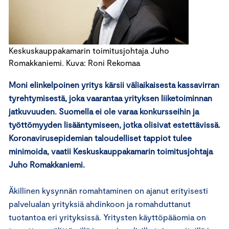
Keskuskauppakamarin toimitusjohtaja Juho
Romakkaniemi. Kuva: Roni Rekomaa
Moni elinkelpoinen yritys kärsii väliaikaisesta kassavirran
tyrehtymisestä, joka vaarantaa yrityksen liiketoiminnan
jatkuvuuden. Suomella ei ole varaa konkursseihin ja
työttömyyden lisääntymiseen, jotka olisivat estettävissä.
Koronavirusepidemian taloudelliset tappiot tulee
minimoida, vaatii Keskuskauppakamarin toimitusjohtaja
Juho Romakkaniemi.
Äkillinen kysynnän romahtaminen on ajanut erityisesti
palvelualan yrityksiä ahdinkoon ja romahduttanut
tuotantoa eri yrityksissä. Yritysten käyttöpääomia on