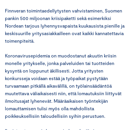
Finnveran toimintaedellytysten vahvistaminen, Suomen
pankin 500 miljoonan kriisipaketti sekä esimerkiksi
Nordean tarjous lyhennysvapaista kuukausista pienille ja
keskisuurille yritysasiakkailleen ovat kaikki kannatettavia
toimenpiteitä.
Koronavirusepidemia on muodostanut akuutin kriisin
monelle yritykselle, jonka palveluiden tai tuotteiden
kysyntä on loppunut äkillisesti. Jotta yritysten
konkursseja voidaan estää ja työpaikat pystytään
turvaamaan pitkällä aikavälillä, on työlainsäädäntöä
muutettava väliaikaisesti niin, että lomautuksiin liittyvät
ilmoitusajat lyhenevät. Määräaikaisen työntekijän
lomauttamisen tulisi myös olla mahdollista
poikkeuksellisiin taloudellisiin syihin perustuen.