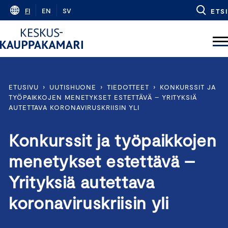
Skip
FI
EN
SV
ETSI
to
content
ETUSIVU
›
UUTISHUONE
›
TIEDOTTEET
›
KONKURSSIT JA
TYÖPAIKKOJEN MENETYKSET ESTETTÄVÄ – YRITYKSIÄ
AUTETTAVA KORONAVIRUSKRIISIN YLI
Konkurssit ja työpaikkojen
menetykset estettävä –
Yrityksiä autettava
koronaviruskriisin yli