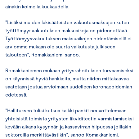
ainakin kolmella kuukaudella.
”Lisäksi muiden lakisääteisten vakuutusmaksujen kuten
työttömyysvakuutuksen maksuaikoja on pidennettävä.
Työttömyysvakuutuksen maksuaikojen pidentämisellä ei
arviomme mukaan ole suurta vaikutusta julkiseen
talouteen”, Romakkaniemi sanoo.
Romakkaniemen mukaan yritysrahoituksen turvaamiseksi
on käynnissä hyviä hankkeita, mutta niiden mittakaavaa
saatetaan joutua arvioimaan uudelleen koronaepidemian
edetessä.
”Hallituksen tulisi kutsua kaikki pankit neuvottelemaan
yhteisistä toimista yritysten likviditeetin varmistamiseksi
kevään aikana kysynnän ja kassavirran hiipuessa joillakin
sektoreilla merkittävästikin”, sanoo Romakkaniemi.