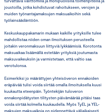
turvattava välittömillä ja monipuolisilla toimenpiteillä ja
joustoilla, jotka kohdistuvat rahoitukseen, verojen ja
muiden työnantajamaksujen maksuaikoihin sekä
työlainsäädäntöön.
Keskuskauppakamarin mukaan kaikille yrityksille tulee
mahdollistaa niiden oman ilmoituksen perusteella
joitakin veronmaksuun liittyviä lykkäämisiä. Korotonta
maksuaikaa lisäämällä estetään yrityksiä joutumasta
maksuvaikeuksiin ja varmistetaan, että valtio saa
verotulonsa.
Esimerkiksi jo määrättyjen yhteisöveron ennakoiden
eräpäivää tulisi voida siirtää omalla ilmoituksella kuusi
kuukautta eteenpäin. Työntekijän tuloveron
ennakonpidätysten tilitysten päivämäärää pitäisi taas
voida siirtää kolmella kuukaudella. Myös TyEL ja YEL-
maksujen maksuaikoja on pidennettävä väliaikaisesti