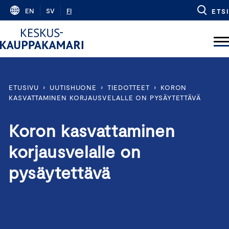
Skip
EN
SV
FI
ETSI
to
content
ETUSIVU
›
UUTISHUONE
›
TIEDOTTEET
›
KORON
KASVATTAMINEN KORJAUSVELALLE ON PYSÄYTETTÄVÄ
Koron kasvattaminen
korjausvelalle on
pysäytettävä