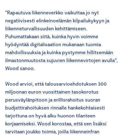
”Rapautuva liikenneverkko vaikuttaa jo nyt
negatiivisesti elinkeinoelämän kilpailukykyyn ja
liikenneturvallisuuden kehittämiseen.
Puhumattakaan siitä, kuinka hyvin voimme
hyödyntää digitalisaation mukanaan tuomia
mahdollisuuksia ja kuinka pystymme hillitsemään
ilmastonmuutosta sujuvien liikennevirtojen avulla”,
Wood sanoo.
Wood arvioi, että talousarvioehdotuksen 300
miljoonan euron vuosittainen tasokorotus
perusväylänpitoon ja erillisrahoitus suoran
budjettirahoituksen rinnalle hankekohtaisesti
tarjottuna on hyvä alku huonon tilanteen
korjaamiseksi. Wood korostaa, että sen lisäksi
tarvitaan joukko toimia, joilla liikenneinfran