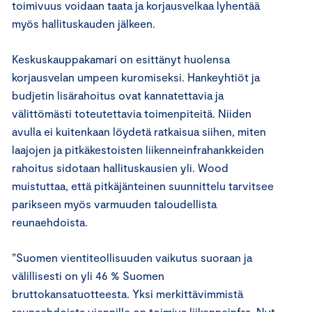
toimivuus voidaan taata ja korjausvelkaa lyhentää
myös hallituskauden jälkeen.
Keskuskauppakamari on esittänyt huolensa
korjausvelan umpeen kuromiseksi. Hankeyhtiöt ja
budjetin lisärahoitus ovat kannatettavia ja
välittömästi toteutettavia toimenpiteitä. Niiden
avulla ei kuitenkaan löydetä ratkaisua siihen, miten
laajojen ja pitkäkestoisten liikenneinfrahankkeiden
rahoitus sidotaan hallituskausien yli. Wood
muistuttaa, että pitkäjänteinen suunnittelu tarvitsee
parikseen myös varmuuden taloudellista
reunaehdoista.
”Suomen vientiteollisuuden vaikutus suoraan ja
välillisesti on yli 46 % Suomen
bruttokansatuotteesta. Yksi merkittävimmistä
reunaehdoista viennille on toimiva liikenneinfra. Nyt