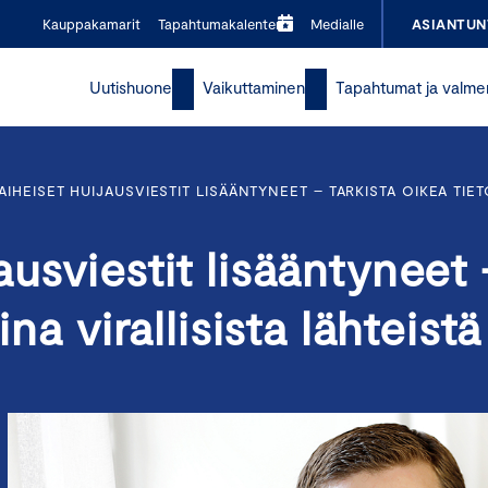
Kauppakamarit
Tapahtumakalenteri
Medialle
ASIANTUN
Uutishuone
Vaikuttaminen
Tapahtumat ja valme
IHEISET HUIJAUSVIESTIT LISÄÄNTYNEET – TARKISTA OIKEA TIETO
ausviestit lisääntyneet
na virallisista lähteistä