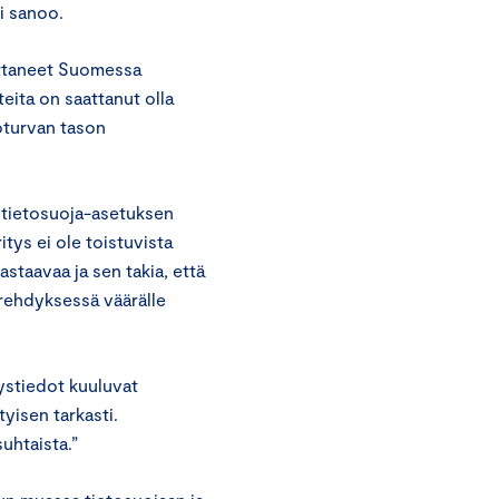
eri sanoo.
uttaneet Suomessa
teita on saattanut olla
toturvan tason
a tietosuoja-asetuksen
ritys ei ole toistuvista
staavaa ja sen takia, että
erehdyksessä väärälle
ystiedot kuuluvat
tyisen tarkasti.
asuhtaista.”