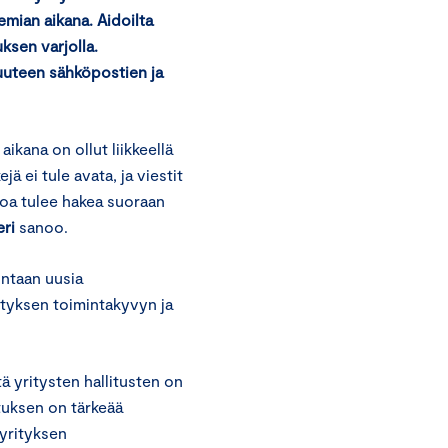
mian aikana. Aidoilta
ksen varjolla.
uuteen sähköpostien ja
ikana on ollut liikkeellä
ä ei tule avata, ja viestit
toa tulee hakea suoraan
ri
sanoo.
intaan uusia
ityksen toimintakyvyn ja
ä yritysten hallitusten on
ituksen on tärkeää
 yrityksen