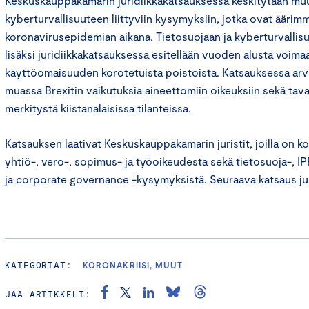
Keskuskauppakamarin juridiikkakatsauksessa
keskitytään muu
kyberturvallisuuteen liittyviin kysymyksiin, jotka ovat ääri
koronavirusepidemian aikana. Tietosuojaan ja kyberturvallisu
lisäksi juridiikkakatsauksessa esitellään vuoden alusta voimaan
käyttöomaisuuden korotetuista poistoista. Katsauksessa ar
muassa Brexitin vaikutuksia aineettomiin oikeuksiin sekä tav
merkitystä kiistanalaisissa tilanteissa.
Katsauksen laativat Keskuskauppakamarin juristit, joilla on
yhtiö-, vero-, sopimus- ja työoikeudesta sekä tietosuoja-, IP
ja corporate governance -kysymyksistä. Seuraava katsaus jul
KATEGORIAT:
KORONAKRIISI, MUUT
JAA ARTIKKELI: