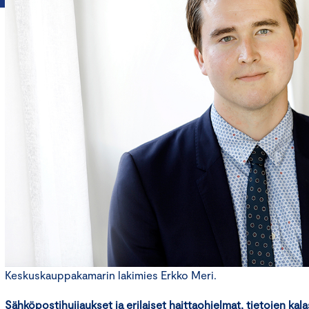
Keskuskauppakamarin lakimies Erkko Meri.
Sähköpostihuijaukset ja erilaiset haittaohjelmat, tietojen kal