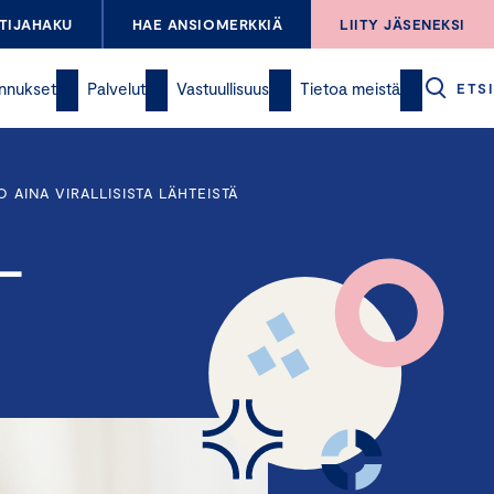
TIJAHAKU
HAE ANSIOMERKKIÄ
LIITY JÄSENEKSI
nnukset
Palvelut
Vastuullisuus
Tietoa meistä
ETSI
 AINA VIRALLISISTA LÄHTEISTÄ
 –