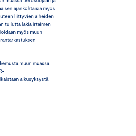
n muassa tietosuojaan ja
mmäisen ajankohtaisia myös
uteen liittyvien aiheiden
 tullutta lakia irtaimen
vioidaan myös muun
arantarkastuksen
 kokemusta muun muassa
R-
kaistaan alkusyksystä.