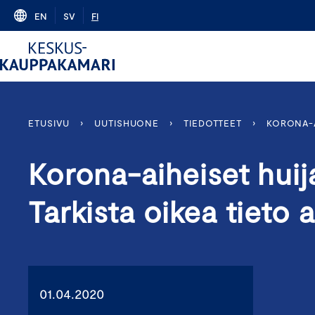
Skip
EN
SV
FI
to
content
ETUSIVU
›
UUTISHUONE
›
TIEDOTTEET
›
KORONA-A
Korona-aiheiset huij
Tarkista oikea tieto ai
01.04.2020