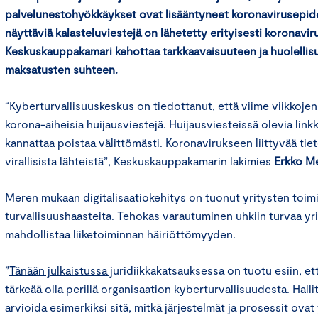
palvelunestohyökkäykset ovat lisääntyneet koronavirusepide
näyttäviä kalasteluviestejä on lähetetty erityisesti koronaviru
Keskuskauppakamari kehottaa tarkkaavaisuuteen ja huolellis
maksatusten suhteen.
“Kyberturvallisuuskeskus on tiedottanut, että viime viikkojen a
korona-aiheisia huijausviestejä. Huijausviesteissä olevia linkkej
kannattaa poistaa välittömästi. Koronavirukseen liittyvää tie
virallisista lähteistä”, Keskuskauppakamarin lakimies
Erkko Me
Meren mukaan digitalisaatiokehitys on tuonut yritysten toim
turvallisuushaasteita. Tehokas varautuminen uhkiin turvaa yr
mahdollistaa liiketoiminnan häiriöttömyyden.
”
Tänään julkaistussa j
uridiikkakatsauksessa on tuotu esiin, ett
tärkeää olla perillä organisaation kyberturvallisuudesta. Hall
arvioida esimerkiksi sitä, mitkä järjestelmät ja prosessit ovat