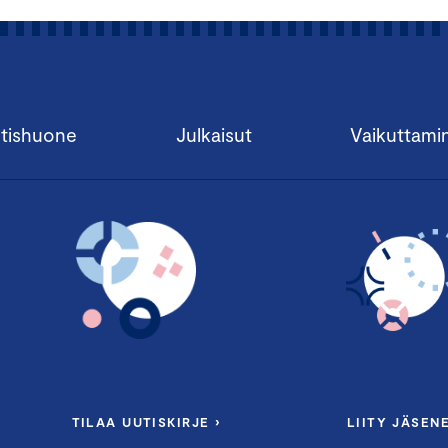
tishuone
Julkaisut
Vaikuttami
TILAA UUTISKIRJE ›
LIITY JÄSENE