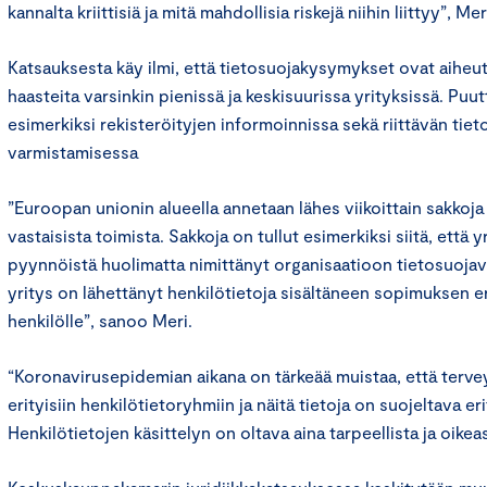
kannalta kriittisiä ja mitä mahdollisia riskejä niihin liittyy”, M
Katsauksesta käy ilmi, että tietosuojakysymykset ovat aihe
haasteita varsinkin pienissä ja keskisuurissa yrityksissä. Puut
esimerkiksi rekisteröityjen informoinnissa sekä riittävän tie
varmistamisessa
”Euroopan unionin alueella annetaan lähes viikoittain sakkoj
vastaisista toimista. Sakkoja on tullut esimerkiksi siitä, että y
pyynnöistä huolimatta nimittänyt organisaatioon tietosuojava
yritys on lähettänyt henkilötietoja sisältäneen sopimuksen 
henkilölle”, sanoo Meri.
“Koronavirusepidemian aikana on tärkeää muistaa, että terve
erityisiin henkilötietoryhmiin ja näitä tietoja on suojeltava eri
Henkilötietojen käsittelyn on oltava aina tarpeellista ja oike