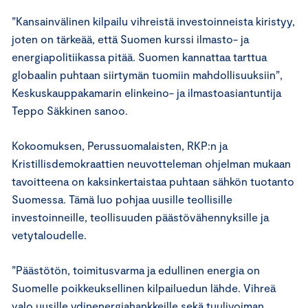
”Kansainvälinen kilpailu vihreistä investoinneista kiristyy,
joten on tärkeää, että Suomen kurssi ilmasto- ja
energiapolitiikassa pitää. Suomen kannattaa tarttua
globaalin puhtaan siirtymän tuomiin mahdollisuuksiin”,
Keskuskauppakamarin elinkeino- ja ilmastoasiantuntija
Teppo Säkkinen sanoo.
Kokoomuksen, Perussuomalaisten, RKP:n ja
Kristillisdemokraattien neuvotteleman ohjelman mukaan
tavoitteena on kaksinkertaistaa puhtaan sähkön tuotanto
Suomessa. Tämä luo pohjaa uusille teollisille
investoinneille, teollisuuden päästövähennyksille ja
vetytaloudelle.
”Päästötön, toimitusvarma ja edullinen energia on
Suomelle poikkeuksellinen kilpailuedun lähde. Vihreä
valo uusille ydinenergiahankkeille sekä tuulivoiman