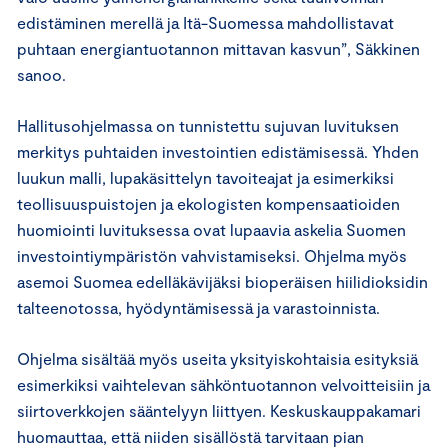
edistäminen merellä ja Itä-Suomessa mahdollistavat
puhtaan energiantuotannon mittavan kasvun”, Säkkinen
sanoo.
Hallitusohjelmassa on tunnistettu sujuvan luvituksen
merkitys puhtaiden investointien edistämisessä. Yhden
luukun malli, lupakäsittelyn tavoiteajat ja esimerkiksi
teollisuuspuistojen ja ekologisten kompensaatioiden
huomiointi luvituksessa ovat lupaavia askelia Suomen
investointiympäristön vahvistamiseksi. Ohjelma myös
asemoi Suomea edelläkävijäksi bioperäisen hiilidioksidin
talteenotossa, hyödyntämisessä ja varastoinnista.
Ohjelma sisältää myös useita yksityiskohtaisia esityksiä
esimerkiksi vaihtelevan sähköntuotannon velvoitteisiin ja
siirtoverkkojen sääntelyyn liittyen. Keskuskauppakamari
huomauttaa, että niiden sisällöstä tarvitaan pian