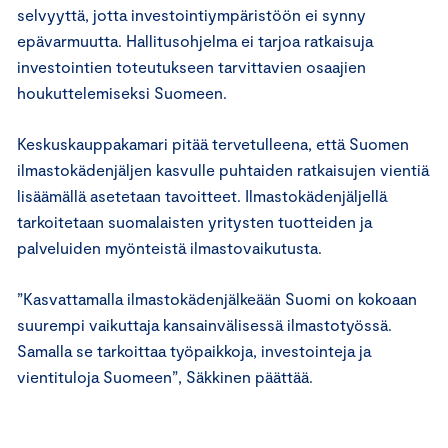
selvyyttä, jotta investointiympäristöön ei synny
epävarmuutta. Hallitusohjelma ei tarjoa ratkaisuja
investointien toteutukseen tarvittavien osaajien
houkuttelemiseksi Suomeen.
Keskuskauppakamari pitää tervetulleena, että Suomen
ilmastokädenjäljen kasvulle puhtaiden ratkaisujen vientiä
lisäämällä asetetaan tavoitteet. Ilmastokädenjäljellä
tarkoitetaan suomalaisten yritysten tuotteiden ja
palveluiden myönteistä ilmastovaikutusta.
”Kasvattamalla ilmastokädenjälkeään Suomi on kokoaan
suurempi vaikuttaja kansainvälisessä ilmastotyössä.
Samalla se tarkoittaa työpaikkoja, investointeja ja
vientituloja Suomeen”, Säkkinen päättää.