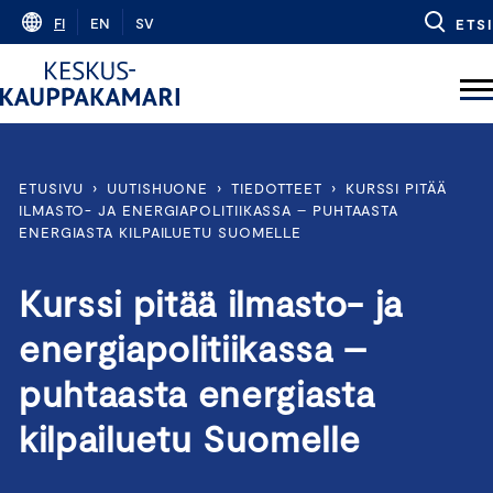
Skip
FI
EN
SV
ETSI
to
content
ETUSIVU
›
UUTISHUONE
›
TIEDOTTEET
›
KURSSI PITÄÄ
ILMASTO- JA ENERGIAPOLITIIKASSA – PUHTAASTA
ENERGIASTA KILPAILUETU SUOMELLE
Kurssi pitää ilmasto- ja
energiapolitiikassa –
puhtaasta energiasta
kilpailuetu Suomelle