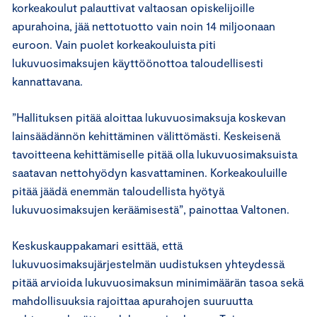
korkeakoulut palauttivat valtaosan opiskelijoille
apurahoina, jää nettotuotto vain noin 14 miljoonaan
euroon. Vain puolet korkeakouluista piti
lukuvuosimaksujen käyttöönottoa taloudellisesti
kannattavana.
”Hallituksen pitää aloittaa lukuvuosimaksuja koskevan
lainsäädännön kehittäminen välittömästi. Keskeisenä
tavoitteena kehittämiselle pitää olla lukuvuosimaksuista
saatavan nettohyödyn kasvattaminen. Korkeakouluille
pitää jäädä enemmän taloudellista hyötyä
lukuvuosimaksujen keräämisestä”, painottaa Valtonen.
Keskuskauppakamari esittää, että
lukuvuosimaksujärjestelmän uudistuksen yhteydessä
pitää arvioida lukuvuosimaksun minimimäärän tasoa sekä
mahdollisuuksia rajoittaa apurahojen suuruutta