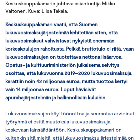
Keskuskauppakamarin johtava asiantuntija Mikko
Valtonen. Kuva: Liisa Takala.
Keskuskauppakamari vaatii, että Suomen
lukuvuosimaksujärjestelmää kehitetään siten, että
lukuvuosimaksut vahvistavat nykyistä enemmän
korkeakoulujen rahoitusta. Pelkkä bruttotulo ei riitä, vaan
lukuvuosimaksujen on tuotettava nettona lisäarvoa.
Opetus- ja kulttuuriministeriön julkaisema selvitys
osoittaa, että lukuvuonna 2019–2020 lukuvuosimaksuja
kerättiin noin 42 miljoonaa euroa, mutta tuottoa kertyi
vain 14 miljoonaa euroa. Loput hävisivät
apurahajärjestelmiin ja hallinnollisiin kuluihin.
Lukuvuosimaksujen käyttöönottoa ja seurantaa arvioinut
työryhmä ei esitä muutoksia lukuvuosimaksuja
koskevaan lainsäädäntöön. Keskuskauppakamari on
kuitenkin sitä mieltä, että lukuvuosimaksujärjestelmää on