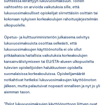
suhteessa kerättyyn lukuvuosimaksuun. Toinen
vaihtoehto on arvioida vaikutuksia sille, että
lukuvuosimaksulliset opiskelijat siirrettäisiin osittain tai
kokonaan nykyisen korkeakoulujen rahoitusjärjestelmän
ulkopuolelle.
Opetus- ja kulttuuriministeriön julkaisema selvitys
lukuvuosimaksuista osoittaa selkeästi, että
lukuvuosimaksujen käyttöönotolla ei ole ollut
pitkäaikaisia haitallisia vaikutuksia korkeakoulujen
kansainvälistymiseen tai EU/ETA-alueen ulkopuolelta
tulevien opiskelijoiden halukkuuteen opiskella
suomalaisissa korkeakouluissa. Opiskelijamäärät
notkahtivat hetkeksi lukuvuosimaksujen käyttöönoton
jälkeen, mutta palautuivat nopeasti ennalleen ja nyt jo yli
aiemman tason.
”Pelot lukuvuosimaksujen käyttöönottoon liittyen ovat