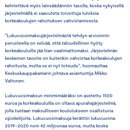
kehitettävä myös lainsäädännön tasolla, koska nykyisellä
järjestelmällä ei saavuteta toivottuja tuloksia
korkeakoulujen rahoituksen vahvistamisesta.
”Lukuvuosimaksujärjestelmästä tehdyn arvioinnin
perusteella on selvää, että taloudellinen hyöty
korkeakouluille jää liian vaatimattomaksi. Järjestelmän
keskeinen tavoite on kuitenkin vahvistaa korkeakoulujen
rahoitusta, mutta se ei nyt toteudu”, huomauttaa
Keskuskauppakamarin johtava asiantuntija Mikko
Valtonen.
Lukuvuosimaksun minimimääräksi on asetettu 1500
euroa ja korkeakouluilla on oltava apurahajärjestelmä,
jolla tuetaan maksulliseen koulutukseen osallistuvia
opiskelijoita. Lukuvuosimaksuja kerättiin lukuvuonna
2019–2020 noin 42 miljoonaa euroa, mutta koska