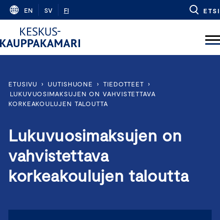
Skip
EN
SV
FI
ETSI
to
content
ETUSIVU
›
UUTISHUONE
›
TIEDOTTEET
›
LUKUVUOSIMAKSUJEN ON VAHVISTETTAVA
KORKEAKOULUJEN TALOUTTA
Lukuvuosimaksujen on
vahvistettava
korkeakoulujen taloutta