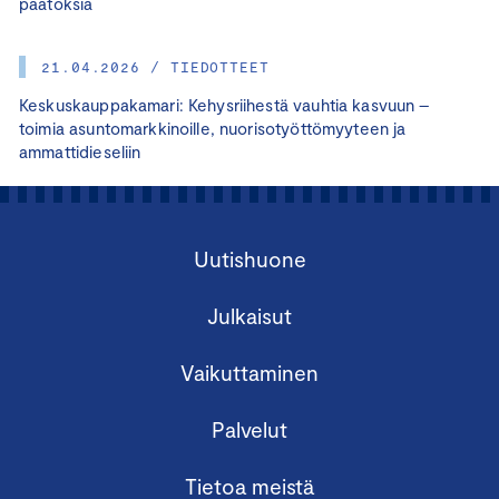
päätöksiä
21.04.2026 / TIEDOTTEET
Keskuskauppakamari: Kehysriihestä vauhtia kasvuun –
toimia asuntomarkkinoille, nuorisotyöttömyyteen ja
ammattidieseliin
Uutishuone
Julkaisut
Vaikuttaminen
Palvelut
Tietoa meistä