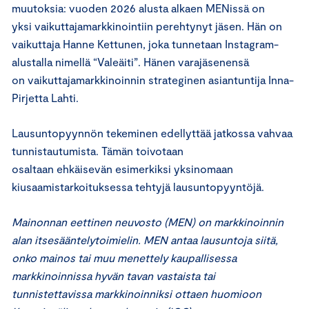
muutoksia: vuoden 2026 alusta alkaen MENissä on
yksi vaikuttajamarkkinointiin perehtynyt jäsen. Hän on
vaikuttaja Hanne Kettunen, joka tunnetaan Instagram-
alustalla nimellä “Valeäiti”. Hänen varajäsenensä
on vaikuttajamarkkinoinnin strateginen asiantuntija Inna-
Pirjetta Lahti.
Lausuntopyynnön tekeminen edellyttää jatkossa vahvaa
tunnistautumista. Tämän toivotaan
osaltaan ehkäisevän esimerkiksi yksinomaan
kiusaamistarkoituksessa tehtyjä lausuntopyyntöjä.
Mainonnan eettinen neuvosto (MEN) on markkinoinnin
alan itsesääntelytoimielin. MEN antaa lausuntoja siitä,
onko mainos tai muu menettely kaupallisessa
markkinoinnissa hyvän tavan vastaista tai
tunnistettavissa markkinoinniksi ottaen huomioon