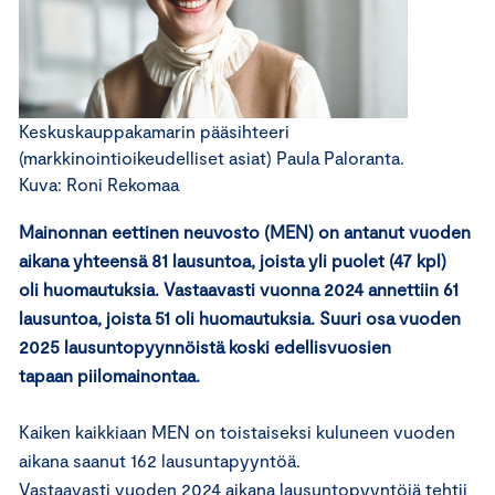
Keskuskauppakamarin pääsihteeri
(markkinointioikeudelliset asiat) Paula Paloranta.
Kuva: Roni Rekomaa
Mainonnan eettinen neuvosto (MEN) on antanut vuoden
aikana yhteensä 81 lausuntoa, joista yli puolet (47 kpl)
oli huomautuksia. Vastaavasti vuonna 2024 annettiin 61
lausuntoa, joista 51 oli huomautuksia. Suuri osa vuoden
2025 lausuntopyynnöistä koski edellisvuosien
tapaan piilomainontaa.
Kaiken kaikkiaan MEN on toistaiseksi kuluneen vuoden
aikana saanut 162 lausuntapyyntöä.
Vastaavasti vuoden 2024 aikana lausuntopyyntöjä tehtii