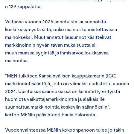
n 129 kappaletta.
Valtaosa vuonna 2025 annetuista lausunnoista
koski kysymystä siitä, onko mainos tunnistettavissa
mainokseksi. Muut annetut lausunnot käsittelivät
markkinoinnin hyvän tavan mukaisuutta eli
muun muassa syrjintää ja ihmisarvoa loukkaavaa
mainontaa.
“MEN tulkitsee Kansainvälisen kauppakamarin (ICC)
markkinointisääntöjä, joita on viimeksi uudistettu vuonna
2024. Uusituissa säännöksissä on kiinnitetty erityistä
huomiota vaikuttajamarkkinointia ja alaikäisille
suunnattua markkinointia koskeviin säännöksiin”,
kertoo MENin pääsihteeri Paula Paloranta.
Vuodenvaihteessa MENin kokoonpanoon tulee joitakin