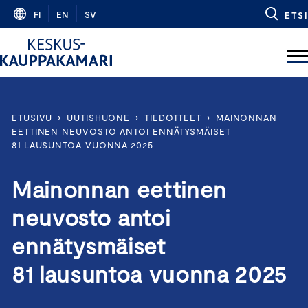
Skip
FI
EN
SV
ETSI
to
content
ETUSIVU
›
UUTISHUONE
›
TIEDOTTEET
›
MAINONNAN
EETTINEN NEUVOSTO ANTOI ENNÄTYSMÄISET
81 LAUSUNTOA VUONNA 2025
Mainonnan eettinen
neuvosto antoi
ennätysmäiset
81 lausuntoa vuonna 2025