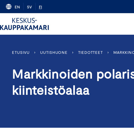
Skip
EN
SV
FI
to
content
ETUSIVU
›
UUTISHUONE
›
TIEDOTTEET
›
MARKKINO
Markkinoiden polar
kiinteistöalaa