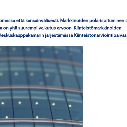
omessa että kansainvälisesti. Markkinoiden polarisoituminen 
della on yhä suurempi vaikutus arvoon. Kiinteistömarkkinoiden
in Keskuskauppakamarin järjestämässä Kiinteistönarviointipäiväs