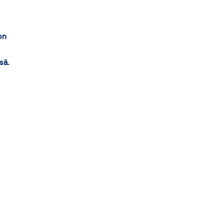
on
sä.