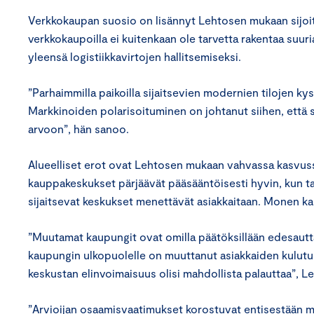
Verkkokaupan suosio on lisännyt Lehtosen mukaan sijoittaj
verkkokaupoilla ei kuitenkaan ole tarvetta rakentaa suu
yleensä logistiikkavirtojen hallitsemiseksi.
”Parhaimmilla paikoilla sijaitsevien modernien tilojen ky
Markkinoiden polarisoituminen on johtanut siihen, että si
arvoon”, hän sanoo.
Alueelliset erot ovat Lehtosen mukaan vahvassa kasvussa.
kauppakeskukset pärjäävät pääsääntöisesti hyvin, kun taa
sijaitsevat keskukset menettävät asiakkaitaan. Monen ka
”Muutamat kaupungit ovat omilla päätöksillään edesautt
kaupungin ulkopuolelle on muuttanut asiakkaiden kulut
keskustan elinvoimaisuus olisi mahdollista palauttaa”, 
”Arvioijan osaamisvaatimukset korostuvat entisestään m