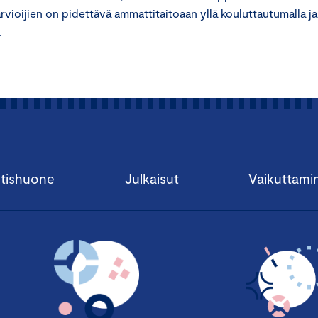
öarvioijien on pidettävä ammattitaitoaan yllä kouluttautumalla ja
.
tishuone
Julkaisut
Vaikuttami