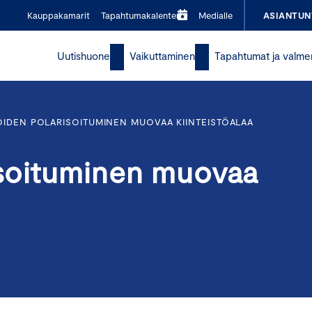
Kauppakamarit
Tapahtumakalenteri
Medialle
ASIANTUN
Uutishuone
Vaikuttaminen
Tapahtumat ja valme
IDEN POLARISOITUMINEN MUOVAA KIINTEISTÖALAA
isoituminen muovaa