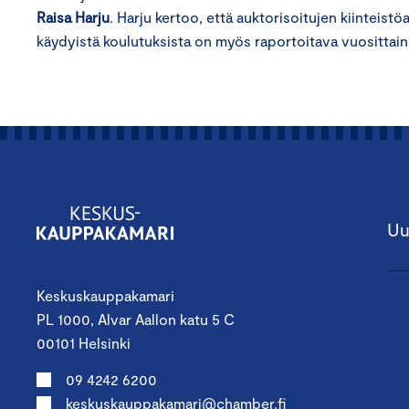
Raisa Harju
. Harju kertoo, että auktorisoitujen kiinteist
käydyistä koulutuksista on myös raportoitava vuosittain
Uu
Keskuskauppakamari
PL 1000, Alvar Aallon katu 5 C
00101 Helsinki
09 4242 6200
keskuskauppakamari@chamber.fi