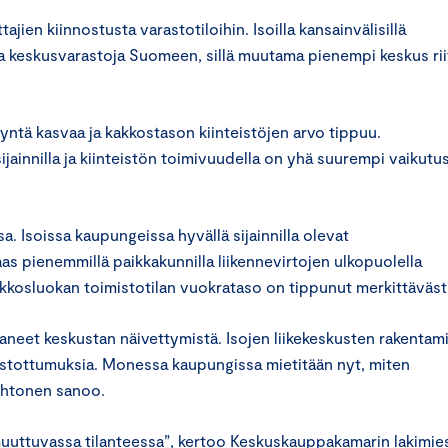
ien kiinnostusta varastotiloihin. Isoilla kansainvälisillä
ria keskusvarastoja Suomeen, sillä muutama pienempi keskus rii
syntä kasvaa ja kakkostason kiinteistöjen arvo tippuu.
jainnilla ja kiinteistön toimivuudella on yhä suurempi vaikutu
 Isoissa kaupungeissa hyvällä sijainnilla olevat
s pienemmillä paikkakunnilla liikennevirtojen ulkopuolella
kkosluokan toimistotilan vuokrataso on tippunut merkittävästi
aneet keskustan näivettymistä. Isojen liikekeskusten rakentam
ustottumuksia. Monessa kaupungissa mietitään nyt, miten
Lehtonen sanoo.
uuttuvassa tilanteessa”, kertoo Keskuskauppakamarin lakimie