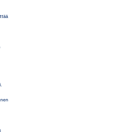
ttää
s
.
inen
s