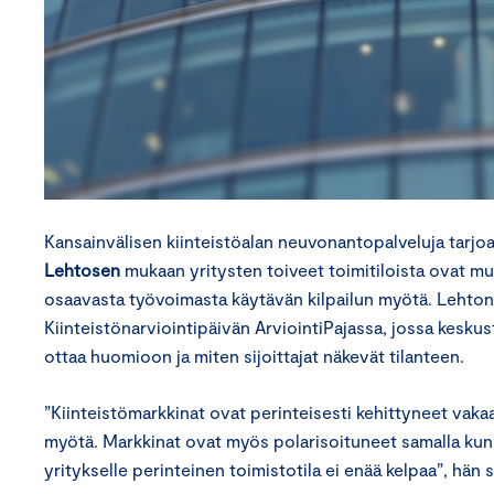
Kansainvälisen kiinteistöalan neuvonantopalveluja tarjoa
Lehtosen
mukaan yritysten toiveet toimitiloista ovat m
osaavasta työvoimasta käytävän kilpailun myötä. Lehto
Kiinteistönarviointipäivän ArviointiPajassa, jossa keskust
ottaa huomioon ja miten sijoittajat näkevät tilanteen.
”Kiinteistömarkkinat ovat perinteisesti kehittyneet vaka
myötä. Markkinat ovat myös polarisoituneet samalla kun ki
yritykselle perinteinen toimistotila ei enää kelpaa”, hän 