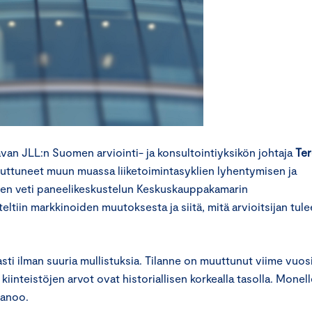
van JLL:n Suomen arviointi- ja konsultointiyksikön johtaja
Ter
uuttuneet muun muassa liiketoimintasyklien lyhentymisen ja
nen veti paneelikeskustelun Keskuskauppakamarin
eltiin markkinoiden muutoksesta ja siitä, mitä arvioitsijan tule
asti ilman suuria mullistuksia. Tilanne on muuttunut viime vuos
inteistöjen arvot ovat historiallisen korkealla tasolla. Monell
sanoo.