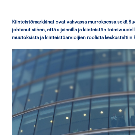
Kiinteistömarkkinat ovat vahvassa murroksessa sekä Su
johtanut siihen, että sijainnilla ja kiinteistön toimivuu
muutoksista ja kiinteistöarvioijien roolista keskustelti