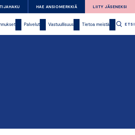
TIJAHAKU
HAE ANSIOMERKKIÄ
LIITY JÄSENEKSI
nnukset
Palvelut
Vastuullisuus
Tietoa meistä
ETSI