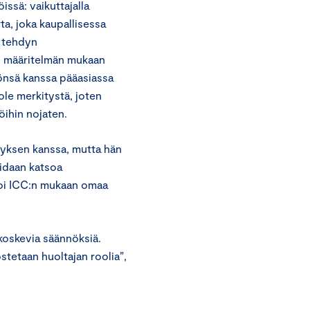
ssä: vaikuttajalla
rta, joka kaupallisessa
a tehdyn
n määritelmän mukaan
önsä kanssa pääasiassa
ole merkitystä, joten
öihin nojaten.
ityksen kanssa, mutta hän
oidaan katsoa
inoi ICC:n mukaan omaa
 koskevia säännöksiä.
stetaan huoltajan roolia”,