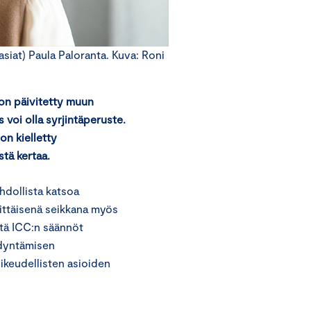
siat) Paula Paloranta. Kuva: Roni
on päivitetty muun
 voi olla syrjintäperuste.
on kielletty
stä kertaa.
hdollista katsoa
sittäisenä seikkana myös
ttä ICC:n säännöt
ödyntämisen
keudellisten asioiden