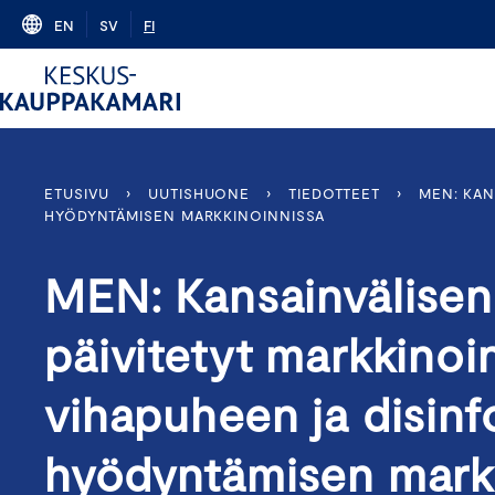
Skip
EN
SV
FI
to
content
ETUSIVU
›
UUTISHUONE
›
TIEDOTTEET
›
MEN: KAN
HYÖDYNTÄMISEN MARKKINOINNISSA
MEN: Kansainvälise
päivitetyt markkinoi
vihapuheen ja disin
hyödyntämisen mark