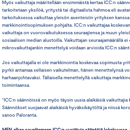
Myös vaikuttaja määritellään ensimmäistä kertaa ICC:n säännöi
tarkoitetaan yksilöä, yritystä tai digitaalista hahmoa eli avata
tarkoituksessa vaikuttaa yleisön asenteisiin yrityksen kanss
markkinointisopimuksen pohjalta. ICC:n vaikuttajaa koskeva
vaikuttaja on vuorovaikutuksessa seuraajiensa ja muun yleis
sosiaalisen median alustoilla. Vaikuttajan seuraajamäärällä ei 
mikrovaikuttajankin menettelyä voidaan arvioida ICC:n säänt
Jos vaikuttajalla ei ole markkinointia koskevaa sopimusta yr
pyrkii antamaa sellaisen vaikutelman, hänen menettelynsä v
harhaanjohtavaksi. Tällaisella menettelyllä vaikuttaja markk
toimintaansa.
“ICC:n säännöissä on myös täysin uusia alaikäisiä vaikuttajia
Säännökset suojaavat alaikäisiä hyväksikäytöltä ja niissä koro
sanoo Paloranta.
MEN alkaa soveltamaan ICC:n uusittuja sääntöjä lokakuussa