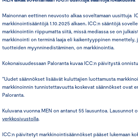
Mainonnan eettinen neuvosto alkaa soveltamaan uusittuja 
markkinointisääntöjä 1.10.2025 alkaen
.
ICC:n sääntöjä sovelle
markkinointiin riippumatta siitä, missä mediassa se on julkais
markkinointi on terminä laaja eli kaikentyyppinen menettely
tuotteiden myynninedistäminen, on markkinointia.
Kokonaisuudessaan Paloranta kuvaa ICC:n päivitystä onnist
”Uudet säännökset lisäävät kuluttajien luottamusta markkinoi
markkinoinnin tunnistettavuutta koskevat säännökset ovat en
Paloranta.
Kuluvana vuonna MEN on antanut 55 lausuntoa. Lausunnot o
verkkosivustolla
.
ICC:n päivitetyt markkinointisäännökset pääset lukemaan 