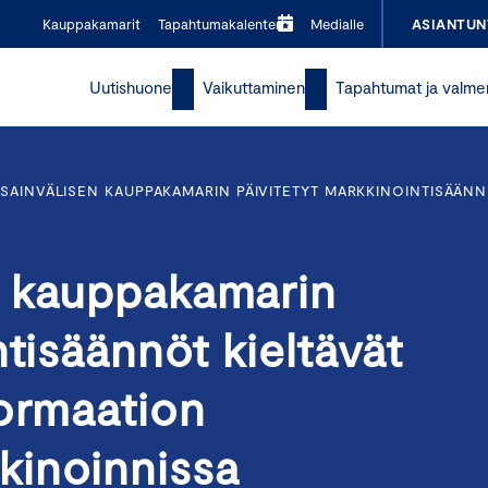
Kauppakamarit
Tapahtumakalenteri
Medialle
ASIANTUN
Uutishuone
Vaikuttaminen
Tapahtumat ja valme
SAINVÄLISEN KAUPPAKAMARIN PÄIVITETYT MARKKINOINTISÄÄNN
n kauppakamarin
ntisäännöt kieltävät
formaation
kinoinnissa