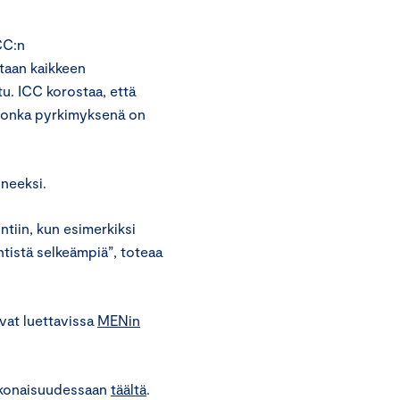
ICC:n
taan kaikkeen
tu. ICC korostaa, että
, jonka pyrkimyksenä on
uneeksi.
ntiin, kun esimerkiksi
tistä selkeämpiä”, toteaa
vat luettavissa
MENin
kokonaisuudessaan
täältä
.