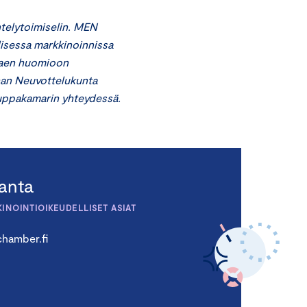
telytoimiselin. MEN
lisessa markkinoinnissa
ttaen huomioon
nan Neuvottelukunta
auppakamarin yhteydessä.
ranta
KINOINTIOIKEUDELLISET ASIAT
hamber.fi