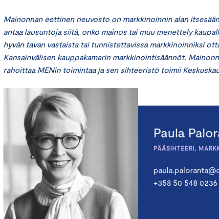
Mainonnan eettinen neuvosto on markkinoinnin alan itsesään
antaa lausuntoja siitä, onko mainos tai muu menettely kaupal
hyvän tavan vastaista tai tunnistettavissa markkinoinniksi o
Kansainvälisen kauppakamarin markkinointisäännöt. Mainon
rahoittaa MENin toimintaa ja sen sihteeristö toimii Keskusk
Paula Palo
PÄÄSIHTEERI, MARK
paula.paloranta@c
+358 50 548 0236