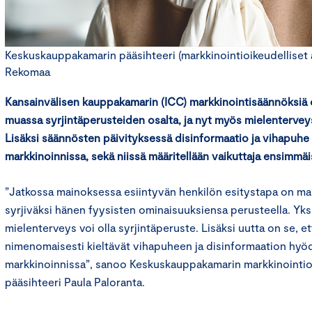
Keskuskauppakamarin pääsihteeri (markkinointioikeudelliset a
Rekomaa
Kansainvälisen kauppakamarin (ICC) markkinointisäännöksiä 
muassa syrjintäperusteiden osalta, ja nyt myös mielenterveys
Lisäksi säännösten päivityksessä disinformaatio ja vihapuhe 
markkinoinnissa, sekä niissä määritellään vaikuttaja ensimmäi
”Jatkossa mainoksessa esiintyvän henkilön esitystapa on ma
syrjiväksi hänen fyysisten ominaisuuksiensa perusteella. Yk
mielenterveys voi olla syrjintäperuste. Lisäksi uutta on se, e
nimenomaisesti kieltävät vihapuheen ja disinformaation hy
markkinoinnissa”, sanoo Keskuskauppakamarin markkinointioi
pääsihteeri Paula Paloranta.