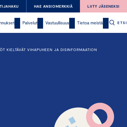
TIJAHAKU
HAE ANSIOMERKKIÄ
LIITY JÄSENEKSI
nnukset
Palvelut
Vastuullisuus
Tietoa meistä
ETSI
ÖT KIELTÄVÄT VIHAPUHEEN JA DISINFORMAATION