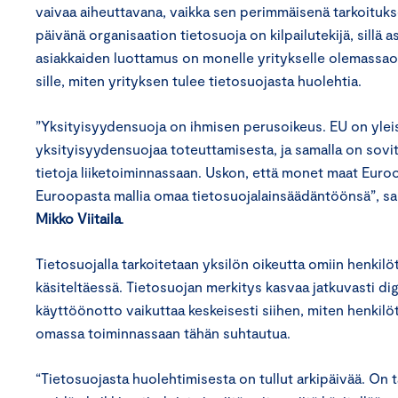
vaivaa aiheuttavana, vaikka sen perimmäisenä tarkoituks
päivänä organisaation tietosuoja on kilpailutekijä, sillä 
asiakkaiden luottamus on monelle yritykselle olemassao
sille, miten yrityksen tulee tietosuojasta huolehtia.
”Yksityisyydensuoja on ihmisen perusoikeus. EU on yleis
yksityisyydensuojaa toteuttamisesta, ja samalla on sovitt
tietoja liiketoiminnassaan. Uskon, että monet maat Euro
Euroopasta mallia omaa tietosuojalainsäädäntöönsä”, sa
Mikko Viitaila
.
Tietosuojalla tarkoitetaan yksilön oikeutta omiin henkilö
käsiteltäessä. Tietosuojan merkitys kasvaa jatkuvasti di
käyttöönotto vaikuttaa keskeisesti siihen, miten henkilöti
omassa toiminnassaan tähän suhtautua.
“Tietosuojasta huolehtimisesta on tullut arkipäivää. On 