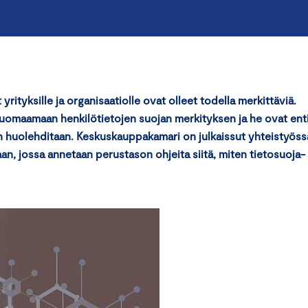
rityksille ja organisaatiolle ovat olleet todella merkittäviä.
 huomaamaan henkilötietojen suojan merkityksen ja he ovat ent
an huolehditaan. Keskuskauppakamari on julkaissut yhteistyöss
n, jossa annetaan perustason ohjeita siitä, miten tietosuoja-