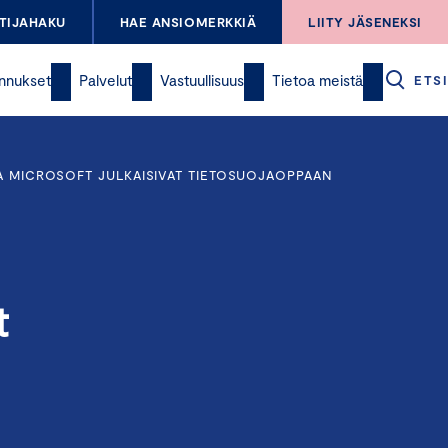
TIJAHAKU
HAE ANSIOMERKKIÄ
LIITY JÄSENEKSI
nnukset
Palvelut
Vastuullisuus
Tietoa meistä
ETSI
JA MICROSOFT JULKAISIVAT TIETOSUOJAOPPAAN
t