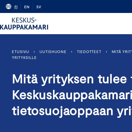
Skip
FI
EN
SV
to
content
ETUSIVU
›
UUTISHUONE
›
TIEDOTTEET
›
MITÄ YRI
YRITYKSILLE
Mitä yrityksen tulee 
Keskuskauppakamari j
tietosuojaoppaan yri