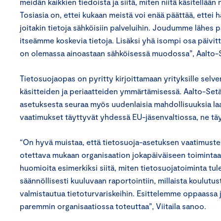
meidän kaikkien tiedoista ja siitä, miten niitä käsitellää
Tosiasia on, ettei kukaan meistä voi enää päättää, ettei
joitakin tietoja sähköisiin palveluihin. Joudumme lähes 
itseämme koskevia tietoja. Lisäksi yhä isompi osa päivitt
on olemassa ainoastaan sähköisessä muodossa”, Aalto-
Tietosuojaopas on pyritty kirjoittamaan yrityksille selv
käsitteiden ja periaatteiden ymmärtämisessä. Aalto-Setälä
asetuksesta seuraa myös uudenlaisia mahdollisuuksia laa
vaatimukset täyttyvät yhdessä EU-jäsenvaltiossa, ne täy
“On hyvä muistaa, että tietosuoja-asetuksen vaatimusten
otettava mukaan organisaation jokapäiväiseen toimintaa
huomioita esimerkiksi siitä, miten tietosuojatoiminta tu
säännöllisesti kuuluvaan raportointiin, millaista koulutu
valmistautua tietoturvariskeihin. Esittelemme oppaassa 
paremmin organisaatiossa toteuttaa”, Viitaila sanoo.