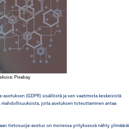
skuva: Pixabay
-asetuksen (GDPR) sisällöstä ja sen vaatimista keskeisistä
ä mahdollisuuksista, joita asetuksen toteuttaminen antaa
an tietosuoja-asetus on monessa yrityksessä nähty ylimääräi