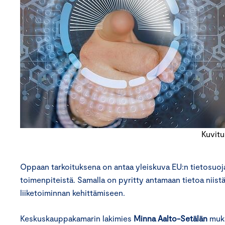
Kuvitu
Oppaan tarkoituksena on antaa yleiskuva EU:n tietosuoja
toimenpiteistä. Samalla on pyritty antamaan tietoa niist
liiketoiminnan kehittämiseen.
Keskuskauppakamarin lakimies
Minna Aalto-Setälän
muka