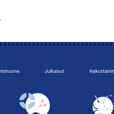
.
tishuone
Julkaisut
Vaikuttami