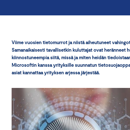
Viime vuosien tietomurrot ja niistä aiheutuneet vahingot y
Samanaikaisesti tavallisetkin kuluttajat ovat heränneet
kiinnostuneempia siitä, missä ja miten heidän tiedoista
Microsoftin kanssa yrityksille suunnatun tietosuojaoppaa
asiat kannattaa yrityksen arjessa järjestää.