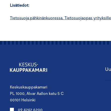
Lisätiedot:
Tietosuoja pähkinänkuoressa. Tietosuojaopas yrityksille
Uu
Keskuskauppakamari
PL 1000, Alvar Aallon katu 5 C
00101 Helsinki
09 4242 6200