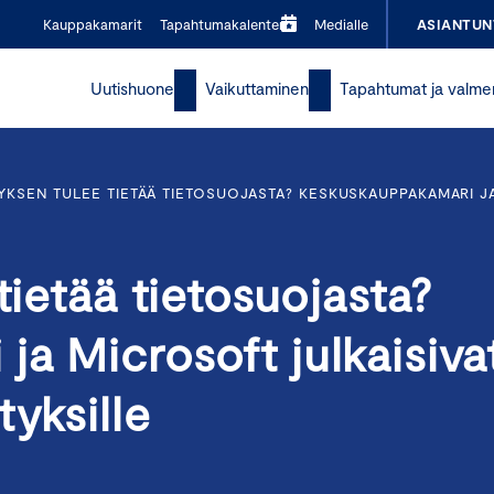
Kauppakamarit
Tapahtumakalenteri
Medialle
ASIANTUN
Uutishuone
Vaikuttaminen
Tapahtumat ja valme
TYKSEN TULEE TIETÄÄ TIETOSUOJASTA? KESKUSKAUPPAKAMARI 
tietää tietosuojasta?
a Microsoft julkaisiva
tyksille