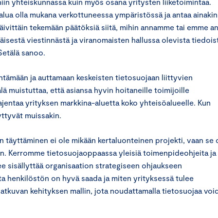
n niin yhteiskunnassa kuin myös osana yritysten liiketoimintaa.
 halua olla mukana verkottuneessa ympäristössä ja antaa ainakin
päivittäin tekemään päätöksiä siitä, mihin annamme tai emme a
äisestä viestinnästä ja viranomaisten hallussa olevista tiedois
Setälä sanoo.
entämään ja auttamaan keskeisten tietosuojaan liittyvien
 muistuttaa, että asiansa hyvin hoitaneille toimijoille
jentaa yrityksen markkina-aluetta koko yhteisöalueelle. Kun
ttyvät muissakin.
 täyttäminen ei ole mikään kertaluonteinen projekti, vaan se 
n. Kerromme tietosuojaoppaassa yleisiä toimenpideohjeita ja
lee sisällyttää organisaation strategiseen ohjaukseen
sta henkilöstön on hyvä saada ja miten yrityksessä tulee
jatkuvan kehityksen mallin, jota noudattamalla tietosuojaa voi