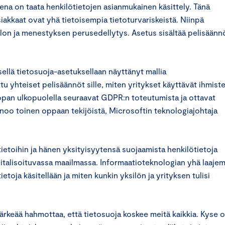
ena on taata henkilötietojen asianmukainen käsittely. Tänä
asiakkaat ovat yhä tietoisempia tietoturvariskeistä. Niinpä
lon ja menestyksen perusedellytys. Asetus sisältää pelisäänn
ellä tietosuoja-asetuksellaan näyttänyt mallia
u yhteiset pelisäännöt sille, miten yritykset käyttävät ihmist
opan ulkopuolella seuraavat GDPR:n toteutumista ja ottavat
noo toinen oppaan tekijöistä, Microsoftin teknologiajohtaja
tietoihin ja hänen yksityisyytensä suojaamista henkilötietoja
gitalisoituvassa maailmassa. Informaatioteknologian yhä laaje
etoja käsitellään ja miten kunkin yksilön ja yrityksen tulisi
tärkeää hahmottaa, että tietosuoja koskee meitä kaikkia. Kyse 