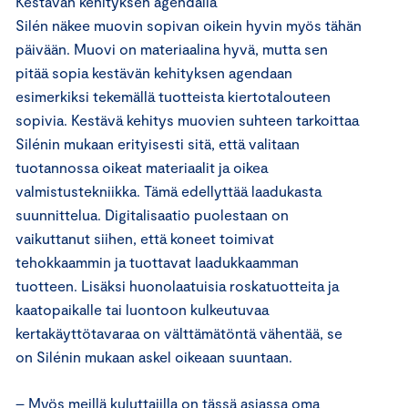
Kestävän kehityksen agendalla
Silén näkee muovin sopivan oikein hyvin myös tähän
päivään. Muovi on materiaalina hyvä, mutta sen
pitää sopia kestävän kehityksen agendaan
esimerkiksi tekemällä tuotteista kiertotalouteen
sopivia. Kestävä kehitys muovien suhteen tarkoittaa
Silénin mukaan erityisesti sitä, että valitaan
tuotannossa oikeat materiaalit ja oikea
valmistustekniikka. Tämä edellyttää laadukasta
suunnittelua. Digitalisaatio puolestaan on
vaikuttanut siihen, että koneet toimivat
tehokkaammin ja tuottavat laadukkaamman
tuotteen. Lisäksi huonolaatuisia roskatuotteita ja
kaatopaikalle tai luontoon kulkeutuvaa
kertakäyttötavaraa on välttämätöntä vähentää, se
on Silénin mukaan askel oikeaan suuntaan.
– Myös meillä kuluttajilla on tässä asiassa oma