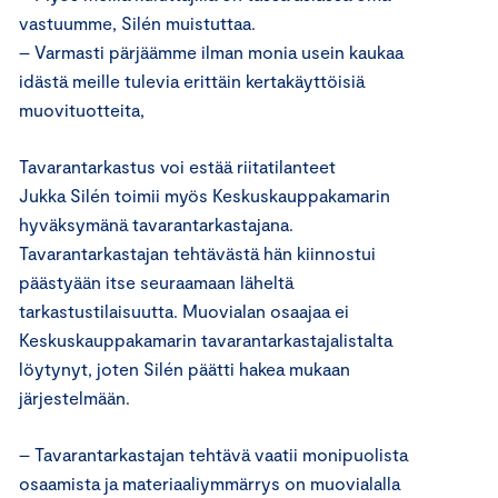
vastuumme, Silén muistuttaa.
– Varmasti pärjäämme ilman monia usein kaukaa
idästä meille tulevia erittäin kertakäyttöisiä
muovituotteita,
Tavarantarkastus voi estää riitatilanteet
Jukka Silén toimii myös Keskuskauppakamarin
hyväksymänä tavarantarkastajana.
Tavarantarkastajan tehtävästä hän kiinnostui
päästyään itse seuraamaan läheltä
tarkastustilaisuutta. Muovialan osaajaa ei
Keskuskauppakamarin tavarantarkastajalistalta
löytynyt, joten Silén päätti hakea mukaan
järjestelmään.
– Tavarantarkastajan tehtävä vaatii monipuolista
osaamista ja materiaaliymmärrys on muovialalla