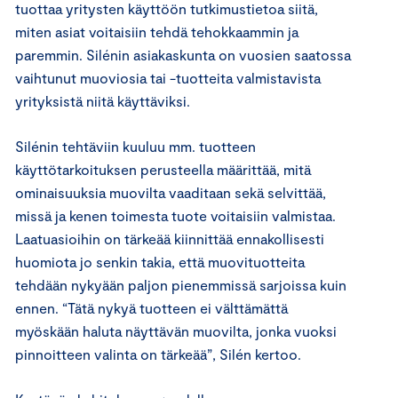
tuottaa yritysten käyttöön tutkimustietoa siitä,
miten asiat voitaisiin tehdä tehokkaammin ja
paremmin. Silénin asiakaskunta on vuosien saatossa
vaihtunut muoviosia tai -tuotteita valmistavista
yrityksistä niitä käyttäviksi.
Silénin tehtäviin kuuluu mm. tuotteen
käyttötarkoituksen perusteella määrittää, mitä
ominaisuuksia muovilta vaaditaan sekä selvittää,
missä ja kenen toimesta tuote voitaisiin valmistaa.
Laatuasioihin on tärkeää kiinnittää ennakollisesti
huomiota jo senkin takia, että muovituotteita
tehdään nykyään paljon pienemmissä sarjoissa kuin
ennen. “Tätä nykyä tuotteen ei välttämättä
myöskään haluta näyttävän muovilta, jonka vuoksi
pinnoitteen valinta on tärkeää”, Silén kertoo.