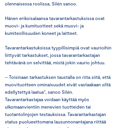
olennaisessa roolissa, Silén sanoo.
Hänen erikoisalaansa tavarantarkastuksissa ovat
muovi- ja kumituotteet sekä muovi- ja
kumiteollisuuden koneet ja laitteet.
Tavarantarkastuksissa tyypillisimpiä ovat vaurioihin
liittyvät tarkastukset, jossa tavarantarkastajan
tehtävänä on selvittää, mistä jokin vaurio johtuu.
– Toisinaan tarkastuksen taustalla on riita siitä, että
muovituotteen ominaisuudet eivät vastaakaan siltä
edellytettyä laatua”, sanoo Silén.
Tavarantarkastajaa voidaan käyttää myös
ulkomaanvientiin menevien tuotteiden tai
tuotantolinjojen testauksissa. Tavarantarkastajan
status puolueettomana lausunnonantajana riittää