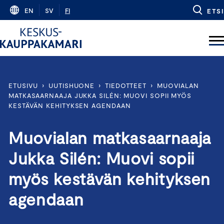
Skip
EN
SV
FI
ETSI
to
content
ETUSIVU
›
UUTISHUONE
›
TIEDOTTEET
›
MUOVIALAN
MATKASAARNAAJA JUKKA SILÉN: MUOVI SOPII MYÖS
KESTÄVÄN KEHITYKSEN AGENDAAN
Muovialan matkasaarnaaja
Jukka Silén: Muovi sopii
myös kestävän kehityksen
agendaan