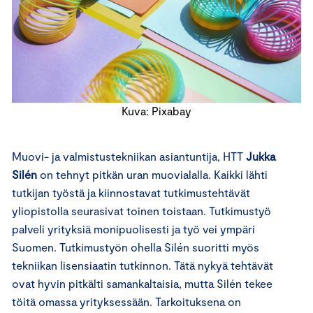
Kuva: Pixabay
Muovi- ja valmistustekniikan asiantuntija, HTT
Jukka
Silén
on tehnyt pitkän uran muovialalla. Kaikki lähti
tutkijan työstä ja kiinnostavat tutkimustehtävät
yliopistolla seurasivat toinen toistaan. Tutkimustyö
palveli yrityksiä monipuolisesti ja työ vei ympäri
Suomen. Tutkimustyön ohella Silén suoritti myös
tekniikan lisensiaatin tutkinnon. Tätä nykyä tehtävät
ovat hyvin pitkälti samankaltaisia, mutta Silén tekee
töitä omassa yrityksessään. Tarkoituksena on