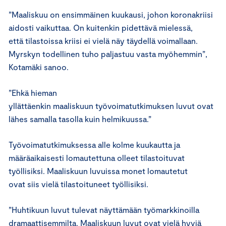
”Maaliskuu on ensimmäinen kuukausi, johon koronakriisi
aidosti vaikuttaa. On kuitenkin pidettävä mielessä,
että tilastoissa kriisi ei vielä näy täydellä voimallaan.
Myrskyn todellinen tuho paljastuu vasta myöhemmin”,
Kotamäki sanoo.
”Ehkä hieman
yllättäenkin maaliskuun työvoimatutkimuksen luvut ovat
lähes samalla tasolla kuin helmikuussa.”
Työvoimatutkimuksessa alle kolme kuukautta ja
määräaikaisesti lomautettuna olleet tilastoituvat
työllisiksi. Maaliskuun luvuissa monet lomautetut
ovat siis vielä tilastoituneet työllisiksi.
”Huhtikuun luvut tulevat näyttämään työmarkkinoilla
dramaattisemmilta. Maaliskuun luvut ovat vielä hyviä