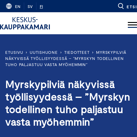
Skip
EN
SV
FI
ETSI
to
content
ETUSIVU
›
UUTISHUONE
›
TIEDOTTEET
›
MYRSKYPILVIÄ
NÄKYVISSÄ TYÖLLISYYDESSÄ – ”MYRSKYN TODELLINEN
TUHO PALJASTUU VASTA MYÖHEMMIN”
Myrskypilviä näkyvissä
työllisyydessä – ”Myrskyn
todellinen tuho paljastuu
vasta myöhemmin”