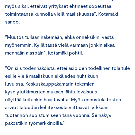
myös siksi, etteivät yritykset ehtineet sopeuttaa
toimintaansa kunnolla vielä maaliskuussa”, Kotamäki
sanoo.
”Muutos tullaan näkemään, ehkä onneksikin, vasta
myöhemmin. Kyllä tässä vielä varmaan jonkin aikaa
mennään alaspäin”, Kotamäki pohtii.
”On siis todennäköistä, ettei asioiden todellinen tola tule
esille vielä maaliskuun eikä edes huhtikuun
luvuissa. Keskuskauppakamarin tekemien
kyselytutkimusten mukaan lähitulevaisuus
näyttää kuitenkin haastavalta. Myös ennustelaitosten
arviot talouden kehityksestä viittaavat jyrkkään
tuotannon supistumiseen tänä vuonna. Se näkyy
pakostikin työmarkkinoilla.”