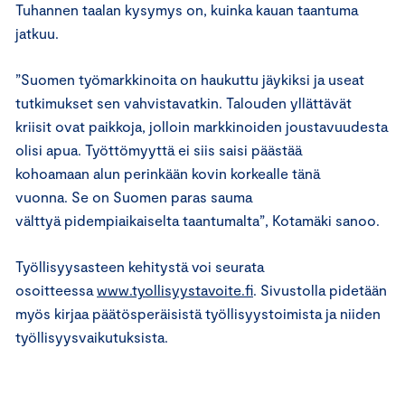
Tuhannen taalan kysymys on, kuinka kauan taantuma
jatkuu.
”Suomen työmarkkinoita on haukuttu jäykiksi ja useat
tutkimukset sen vahvistavatkin. Talouden yllättävät
kriisit ovat paikkoja, jolloin markkinoiden joustavuudesta
olisi apua. Työttömyyttä ei siis saisi päästää
kohoamaan alun perinkään kovin korkealle tänä
vuonna. Se on Suomen paras sauma
välttyä pidempiaikaiselta taantumalta”, Kotamäki sanoo.
Työllisyysasteen kehitystä voi seurata
osoitteessa
www.tyollisyystavoite.fi
. Sivustolla pidetään
myös kirjaa päätösperäisistä työllisyystoimista ja niiden
työllisyysvaikutuksista.