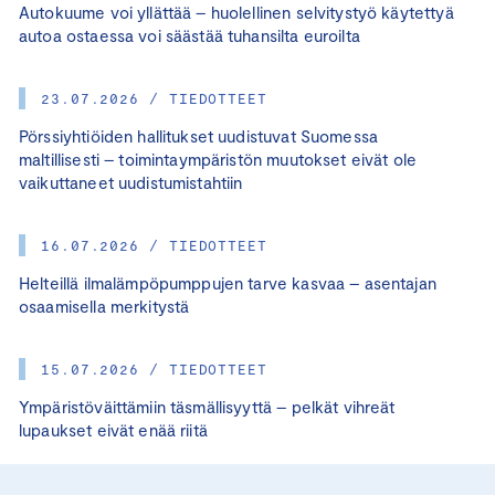
Autokuume voi yllättää – huolellinen selvitystyö käytettyä
autoa ostaessa voi säästää tuhansilta euroilta
23.07.2026 / TIEDOTTEET
Pörssiyhtiöiden hallitukset uudistuvat Suomessa
maltillisesti – toimintaympäristön muutokset eivät ole
vaikuttaneet uudistumistahtiin
16.07.2026 / TIEDOTTEET
Helteillä ilmalämpöpumppujen tarve kasvaa – asentajan
osaamisella merkitystä
15.07.2026 / TIEDOTTEET
Ympäristöväittämiin täsmällisyyttä – pelkät vihreät
lupaukset eivät enää riitä