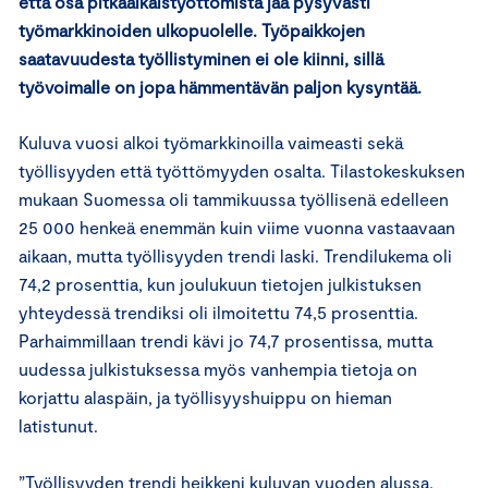
että osa pitkäaikaistyöttömistä jää pysyvästi
työmarkkinoiden ulkopuolelle. Työpaikkojen
saatavuudesta työllistyminen ei ole kiinni, sillä
työvoimalle on jopa hämmentävän paljon kysyntää.
Kuluva vuosi alkoi työmarkkinoilla vaimeasti sekä
työllisyyden että työttömyyden osalta. Tilastokeskuksen
mukaan Suomessa oli tammikuussa työllisenä edelleen
25 000 henkeä enemmän kuin viime vuonna vastaavaan
aikaan, mutta työllisyyden trendi laski. Trendilukema oli
74,2 prosenttia, kun joulukuun tietojen julkistuksen
yhteydessä trendiksi oli ilmoitettu 74,5 prosenttia.
Parhaimmillaan trendi kävi jo 74,7 prosentissa, mutta
uudessa julkistuksessa myös vanhempia tietoja on
korjattu alaspäin, ja työllisyyshuippu on hieman
latistunut.
”Työllisyyden trendi heikkeni kuluvan vuoden alussa,