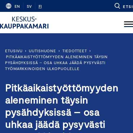
Skip
EN
SV
FI
ETSI
to
content
ETUSIVU
›
UUTISHUONE
›
TIEDOTTEET
›
PITKÄAIKAISTYÖTTÖMYYDEN ALENEMINEN TÄYSIN
PYSÄHDYKSISSÄ – OSA UHKAA JÄÄDÄ PYSYVÄSTI
TYÖMARKKINOIDEN ULKOPUOLELLE
Pitkäaikaistyöttömyyden
aleneminen täysin
pysähdyksissä – osa
uhkaa jäädä pysyvästi