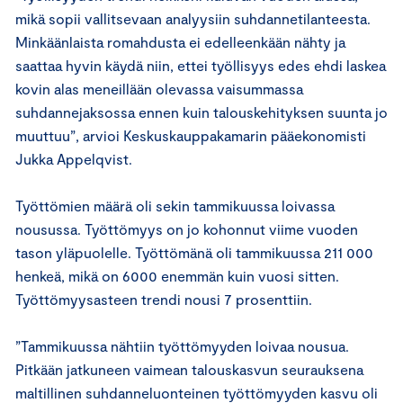
mikä sopii vallitsevaan analyysiin suhdannetilanteesta.
Minkäänlaista romahdusta ei edelleenkään nähty ja
saattaa hyvin käydä niin, ettei työllisyys edes ehdi laskea
kovin alas meneillään olevassa vaisummassa
suhdannejaksossa ennen kuin talouskehityksen suunta jo
muuttuu”, arvioi Keskuskauppakamarin pääekonomisti
Jukka Appelqvist.
Työttömien määrä oli sekin tammikuussa loivassa
nousussa. Työttömyys on jo kohonnut viime vuoden
tason yläpuolelle. Työttömänä oli tammikuussa 211 000
henkeä, mikä on 6000 enemmän kuin vuosi sitten.
Työttömyysasteen trendi nousi 7 prosenttiin.
”Tammikuussa nähtiin työttömyyden loivaa nousua.
Pitkään jatkuneen vaimean talouskasvun seurauksena
maltillinen suhdanneluonteinen työttömyyden kasvu oli