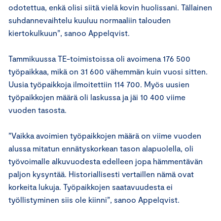
odotettua, enkä olisi siitä vielä kovin huolissani. Tällainen
suhdannevaihtelu kuuluu normaaliin talouden
kiertokulkuun”, sanoo Appelqvist.
Tammikuussa TE-toimistoissa oli avoimena 176 500
työpaikkaa, mikä on 31 600 vähemmän kuin vuosi sitten.
Uusia työpaikkoja ilmoitettiin 114 700. Myös uusien
työpaikkojen määrä oli laskussa ja jäi 10 400 viime
vuoden tasosta.
”Vaikka avoimien työpaikkojen määrä on viime vuoden
alussa mitatun ennätyskorkean tason alapuolella, oli
työvoimalle alkuvuodesta edelleen jopa hämmentävän
paljon kysyntää. Historiallisesti vertaillen nämä ovat
korkeita lukuja. Työpaikkojen saatavuudesta ei
työllistyminen siis ole kiinni”, sanoo Appelqvist.