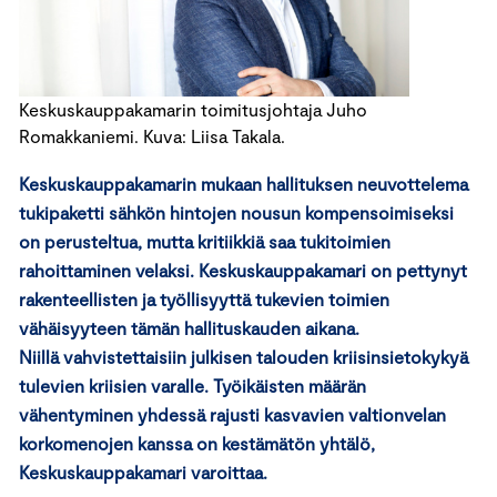
Keskuskauppakamarin toimitusjohtaja Juho
Romakkaniemi. Kuva: Liisa Takala.
Keskuskauppakamarin mukaan hallituksen neuvottelema
tukipaketti sähkön hintojen nousun kompensoimiseksi
on perusteltua, mutta kritiikkiä saa tukitoimien
rahoittaminen velaksi. Keskuskauppakamari on pettynyt
rakenteellisten ja työllisyyttä tukevien toimien
vähäisyyteen tämän hallituskauden aikana.
Niillä vahvistettaisiin julkisen talouden kriisinsietokykyä
tulevien kriisien varalle. Työikäisten määrän
vähentyminen yhdessä rajusti kasvavien valtionvelan
korkomenojen kanssa on kestämätön yhtälö,
Keskuskauppakamari varoittaa.