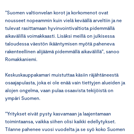
”Suomen valtionvelan korot ja korkomenot ovat
nousseet nopeammin kuin vielä keväällä arveltiin ja ne
tulevat rasittamaan hyvinvointivaltiota pidemmällä
aikavälillä voimakkaasti. Lisäksi meillä on julkisessa
taloudessa väestön ikääntymisen myötä paheneva
rakenteellinen alijäämä pidemmällä aikavälillä”, sanoo
Romakkaniemi.
Keskuskauppakamari muistuttaa käsiin räjähtäneestä
osaajapulasta, joka ei ole enää vain tiettyjen alueiden ja
alojen ongelma, vaan pulaa osaavista tekijöistä on
ympäri Suomen.
”Yritykset eivät pysty kasvamaan ja laajentamaan
toimintaansa, vaikka siihen olisi kaikki edellytykset.
Tilanne pahenee vuosi vuodelta ja se syö koko Suomen