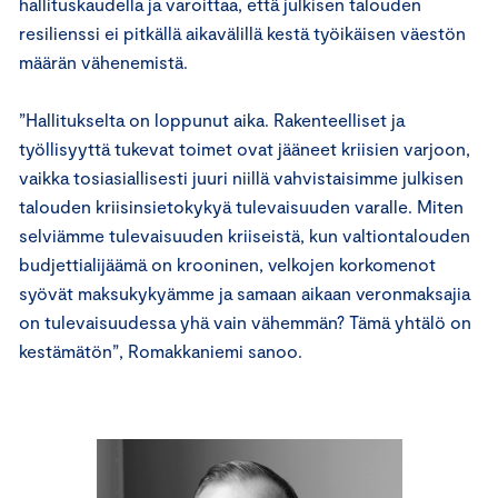
hallituskaudella ja varoittaa, että julkisen talouden
resilienssi ei pitkällä aikavälillä kestä työikäisen väestön
määrän vähenemistä.
”Hallitukselta on loppunut aika. Rakenteelliset ja
työllisyyttä tukevat toimet ovat jääneet kriisien varjoon,
vaikka tosiasiallisesti juuri niillä vahvistaisimme julkisen
talouden kriisinsietokykyä tulevaisuuden varalle. Miten
selviämme tulevaisuuden kriiseistä, kun valtiontalouden
budjettialijäämä on krooninen, velkojen korkomenot
syövät maksukykyämme ja samaan aikaan veronmaksajia
on tulevaisuudessa yhä vain vähemmän? Tämä yhtälö on
kestämätön”, Romakkaniemi sanoo.