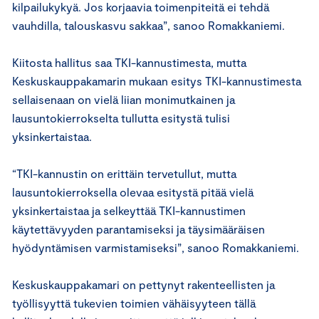
kilpailukykyä. Jos korjaavia toimenpiteitä ei tehdä
vauhdilla, talouskasvu sakkaa”, sanoo Romakkaniemi.
Kiitosta hallitus saa TKI-kannustimesta, mutta
Keskuskauppakamarin mukaan esitys TKI-kannustimesta
sellaisenaan on vielä liian monimutkainen ja
lausuntokierrokselta tullutta esitystä tulisi
yksinkertaistaa.
“TKI-kannustin on erittäin tervetullut, mutta
lausuntokierroksella olevaa esitystä pitää vielä
yksinkertaistaa ja selkeyttää TKI-kannustimen
käytettävyyden parantamiseksi ja täysimääräisen
hyödyntämisen varmistamiseksi”, sanoo Romakkaniemi.
Keskuskauppakamari on pettynyt rakenteellisten ja
työllisyyttä tukevien toimien vähäisyyteen tällä