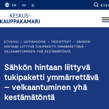
Skip
EN
SV
FI
ETSI
to
content
ETUSIVU
›
UUTISHUONE
›
TIEDOTTEET
›
SÄHKÖN
HINTAAN LIITTYVÄ TUKIPAKETTI YMMÄRRETTÄVÄ –
VELKAANTUMINEN YHÄ KESTÄMÄTÖNTÄ
Sähkön hintaan liittyvä
tukipaketti ymmärrettävä
– velkaantuminen yhä
kestämätöntä