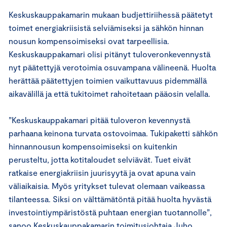
Keskuskauppakamarin mukaan budjettiriihessä päätetyt
toimet energiakriisistä selviämiseksi ja sähkön hinnan
nousun kompensoimiseksi ovat tarpeellisia.
Keskuskauppakamari olisi pitänyt tuloveronkevennystä
nyt päätettyjä verotoimia osuvampana välineenä. Huolta
herättää päätettyjen toimien vaikuttavuus pidemmällä
aikavälillä ja että tukitoimet rahoitetaan pääosin velalla.
”Keskuskauppakamari pitää tuloveron kevennystä
parhaana keinona turvata ostovoimaa. Tukipaketti sähkön
hinnannousun kompensoimiseksi on kuitenkin
perusteltu, jotta kotitaloudet selviävät. Tuet eivät
ratkaise energiakriisin juurisyytä ja ovat apuna vain
väliaikaisia. Myös yritykset tulevat olemaan vaikeassa
tilanteessa. Siksi on välttämätöntä pitää huolta hyvästä
investointiympäristöstä puhtaan energian tuotannolle”,
sanoo Keskuskauppakamarin toimitusjohtaja Juho