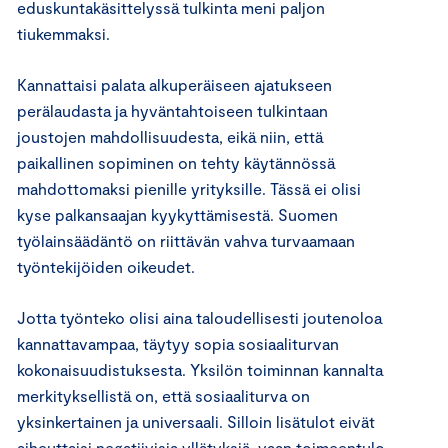
eduskuntakäsittelyssä tulkinta meni paljon
tiukemmaksi.
Kannattaisi palata alkuperäiseen ajatukseen
perälaudasta ja hyväntahtoiseen tulkintaan
joustojen mahdollisuudesta, eikä niin, että
paikallinen sopiminen on tehty käytännössä
mahdottomaksi pienille yrityksille. Tässä ei olisi
kyse palkansaajan kyykyttämisestä. Suomen
työlainsäädäntö on riittävän vahva turvaamaan
työntekijöiden oikeudet.
Jotta työnteko olisi aina taloudellisesti joutenoloa
kannattavampaa, täytyy sopia sosiaaliturvan
kokonaisuudistuksesta. Yksilön toiminnan kannalta
merkityksellistä on, että sosiaaliturva on
yksinkertainen ja universaali. Silloin lisätulot eivät
aiheuttaisi negatiivisia yllätyksiä, vaan toimeentulo