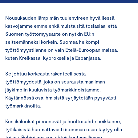
Nousukauden lämpimän tuulenvireen hyväillessä
kasvojamme emme ehkä muista sitä tosiasiaa, että
Suomen työttömyysaste on nytkin EU:n
seitsemänneksi korkein. Suomea heikompi
työttömyystilanne on vain Etelä-Euroopan maissa,
kuten Kreikassa, Kyproksella ja Espanjassa.
Se johtuu korkeasta rakenteellisesta
työttömyydestä, joka on seurausta maailman
jäykimpiin kuuluvista työmarkkinoistamme.
Käytännössä osa ihmisistä syrjäytetään pysyvästi
työmarkkinoilta.
Kun ikäluokat pienenevät ja huoltosuhde heikkenee,
työikäisistä huomattavasti isomman osan täytyy olla
töissä. Pohjoismaisen yhteiskuntamallimme