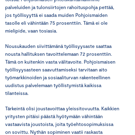
palveluiden ja tulonsiirtojen rahoituspohja pettää,
jos työllisyyttä ei saada muiden Pohjoismaiden
tasolle eli vähintään 75 prosenttiin. Tämä ei ole
mielipide, vaan tosiasia.
Nousukauden siivittämänä työllisyysaste saattaa
nousta hallituksen tavoittelemaan 72 prosenttiin.
Tämä on kuitenkin vasta välitavoite. Pohjoismaisen
työllisyysasteen saavuttamiseksi tarvitaan aito
työmarkkinoiden ja sosiaaliturvan rakenteellinen
uudistus palvelemaan työllistymistä kaikissa
tilanteissa.
Tärkeintä olisi joustavoittaa yleissitovuutta. Kaikkien
yritysten pitäisi päästä hyötymään vähintään
vastaavista joustoista, joita työehtosopimuksissa
on sovittu. Nythän sopiminen vaatii raskasta