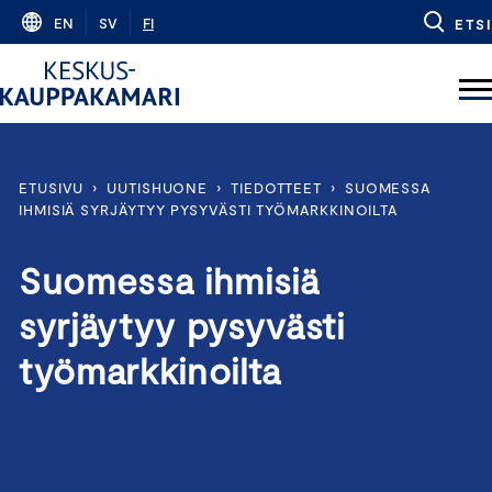
Skip
EN
SV
FI
ETSI
to
content
ETUSIVU
›
UUTISHUONE
›
TIEDOTTEET
›
SUOMESSA
IHMISIÄ SYRJÄYTYY PYSYVÄSTI TYÖMARKKINOILTA
Suomessa ihmisiä
syrjäytyy pysyvästi
työmarkkinoilta