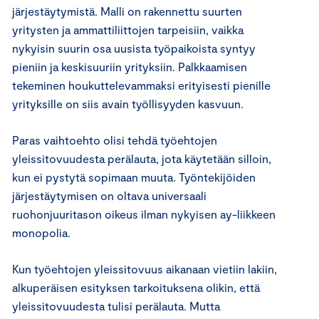
järjestäytymistä. Malli on rakennettu suurten
yritysten ja ammattiliittojen tarpeisiin, vaikka
nykyisin suurin osa uusista työpaikoista syntyy
pieniin ja keskisuuriin yrityksiin. Palkkaamisen
tekeminen houkuttelevammaksi erityisesti pienille
yrityksille on siis avain työllisyyden kasvuun.
Paras vaihtoehto olisi tehdä työehtojen
yleissitovuudesta perälauta, jota käytetään silloin,
kun ei pystytä sopimaan muuta. Työntekijöiden
järjestäytymisen on oltava universaali
ruohonjuuritason oikeus ilman nykyisen ay-liikkeen
monopolia.
Kun työehtojen yleissitovuus aikanaan vietiin lakiin,
alkuperäisen esityksen tarkoituksena olikin, että
yleissitovuudesta tulisi perälauta. Mutta