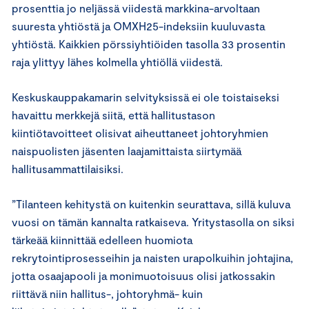
prosenttia jo neljässä viidestä markkina-arvoltaan
suuresta yhtiöstä ja OMXH25-indeksiin kuuluvasta
yhtiöstä. Kaikkien pörssiyhtiöiden tasolla 33 prosentin
raja ylittyy lähes kolmella yhtiöllä viidestä.
Keskuskauppakamarin selvityksissä ei ole toistaiseksi
havaittu merkkejä siitä, että hallitustason
kiintiötavoitteet olisivat aiheuttaneet johtoryhmien
naispuolisten jäsenten laajamittaista siirtymää
hallitusammattilaisiksi.
”Tilanteen kehitystä on kuitenkin seurattava, sillä kuluva
vuosi on tämän kannalta ratkaiseva. Yritystasolla on siksi
tärkeää kiinnittää edelleen huomiota
rekrytointiprosesseihin ja naisten urapolkuihin johtajina,
jotta osaajapooli ja monimuotoisuus olisi jatkossakin
riittävä niin hallitus-, johtoryhmä- kuin