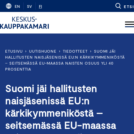
Skip
EN
SV
FI
ETSI
to
content
ETUSIVU
›
UUTISHUONE
›
TIEDOTTEET
›
SUOMI JÄI
HALLITUSTEN NAISJÄSENISSÄ EU:N KÄRKIKYMMENIKÖSTÄ
– SEITSEMÄSSÄ EU-MAASSA NAISTEN OSUUS YLI 40
PROSENTTIA
Suomi jäi hallitusten
naisjäsenissä EU:n
kärkikymmeniköstä –
seitsemässä EU-maassa