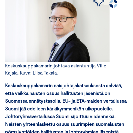
Keskuskauppakamarin johtava asiantuntija Ville
Kajala. Kuva: Liisa Takala.
Keskuskauppakamarin naisjohtajakatsauksesta selviää,
että vaikka naisten osuus hallitusten jäsenistä on
Suomessa ennätystasolla, EU- ja ETA-maiden vertailussa
Suomi jää edelleen kärkikymmenikön ulkopuolelle.
Johtoryhmävertailussa Suomi sijoittuu viidenneksi.
Naisten yhteenlaskettu osuus suurimpien suomalaisten
pörssiyhtiöiden hallitusten ja johtoryhmien jäsenistä