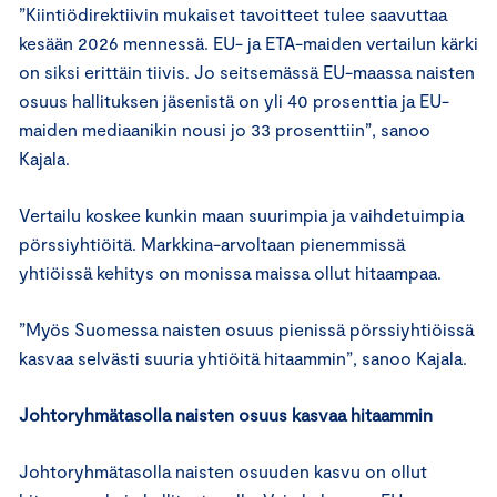
”Kiintiödirektiivin mukaiset tavoitteet tulee saavuttaa
kesään 2026 mennessä. EU- ja ETA-maiden vertailun kärki
on siksi erittäin tiivis. Jo seitsemässä EU-maassa naisten
osuus hallituksen jäsenistä on yli 40 prosenttia ja EU-
maiden mediaanikin nousi jo 33 prosenttiin”, sanoo
Kajala.
Vertailu koskee kunkin maan suurimpia ja vaihdetuimpia
pörssiyhtiöitä. Markkina-arvoltaan pienemmissä
yhtiöissä kehitys on monissa maissa ollut hitaampaa.
”Myös Suomessa naisten osuus pienissä pörssiyhtiöissä
kasvaa selvästi suuria yhtiöitä hitaammin”, sanoo Kajala.
Johtoryhmätasolla naisten osuus kasvaa hitaammin
Johtoryhmätasolla naisten osuuden kasvu on ollut