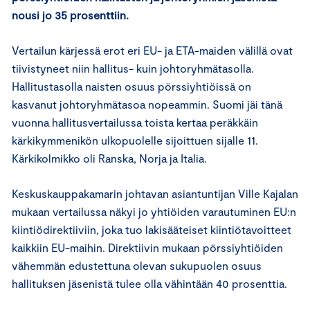
nousi jo 35 prosenttiin.
Vertailun kärjessä erot eri EU- ja ETA-maiden välillä ovat
tiivistyneet niin hallitus- kuin johtoryhmätasolla.
Hallitustasolla naisten osuus pörssiyhtiöissä on
kasvanut johtoryhmätasoa nopeammin. Suomi jäi tänä
vuonna hallitusvertailussa toista kertaa peräkkäin
kärkikymmenikön ulkopuolelle sijoittuen sijalle 11.
Kärkikolmikko oli Ranska, Norja ja Italia.
Keskuskauppakamarin johtavan asiantuntijan Ville Kajalan
mukaan vertailussa näkyi jo yhtiöiden varautuminen EU:n
kiintiödirektiiviin, joka tuo lakisääteiset kiintiötavoitteet
kaikkiin EU-maihin. Direktiivin mukaan pörssiyhtiöiden
vähemmän edustettuna olevan sukupuolen osuus
hallituksen jäsenistä tulee olla vähintään 40 prosenttia.