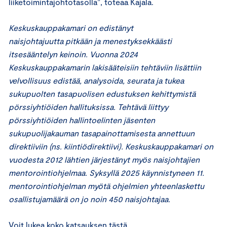
liiketoimintajohtotasolla”, toteaa Kajala.
Keskuskauppakamari on edistänyt
naisjohtajuutta pitkään ja menestyksekkäästi
itsesääntelyn keinoin. Vuonna 2024
Keskuskauppakamarin lakisääteisiin tehtäviin lisättiin
velvollisuus edistää, analysoida, seurata ja tukea
sukupuolten tasapuolisen edustuksen kehittymistä
pörssiyhtiöiden hallituksissa. Tehtävä liittyy
pörssiyhtiöiden hallintoelinten jäsenten
sukupuolijakauman tasapainottamisesta annettuun
direktiiviin (ns. kiintiödirektiivi). Keskuskauppakamari on
vuodesta 2012 lähtien järjestänyt myös naisjohtajien
mentorointiohjelmaa. Syksyllä 2025 käynnistyneen 11.
mentorointiohjelman myötä ohjelmien yhteenlaskettu
osallistujamäärä on jo noin 450 naisjohtajaa.
Voit lukea koko katsauksen
tästä
.