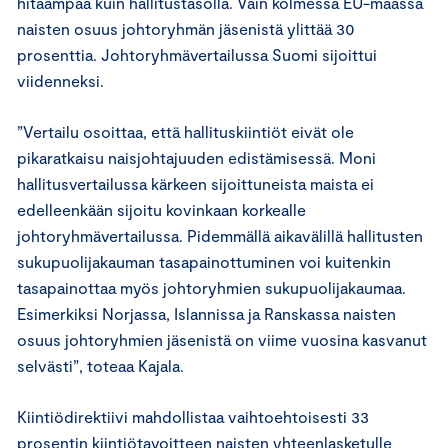
hitaampaa kuin hallitustasolla. Vain kolmessa EU-maassa
naisten osuus johtoryhmän jäsenistä ylittää 30
prosenttia. Johtoryhmävertailussa Suomi sijoittui
viidenneksi.
”Vertailu osoittaa, että hallituskiintiöt eivät ole
pikaratkaisu naisjohtajuuden edistämisessä. Moni
hallitusvertailussa kärkeen sijoittuneista maista ei
edelleenkään sijoitu kovinkaan korkealle
johtoryhmävertailussa. Pidemmällä aikavälillä hallitusten
sukupuolijakauman tasapainottuminen voi kuitenkin
tasapainottaa myös johtoryhmien sukupuolijakaumaa.
Esimerkiksi Norjassa, Islannissa ja Ranskassa naisten
osuus johtoryhmien jäsenistä on viime vuosina kasvanut
selvästi”, toteaa Kajala.
Kiintiödirektiivi mahdollistaa vaihtoehtoisesti 33
prosentin kiintiötavoitteen naisten yhteenlasketulle