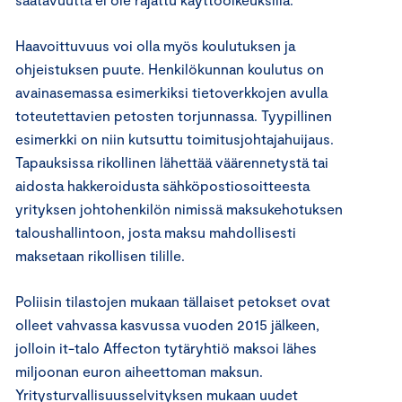
Haavoittuvuus voi olla myös koulutuksen ja
ohjeistuksen puute. Henkilökunnan koulutus on
avainasemassa esimerkiksi tietoverkkojen avulla
toteutettavien petosten torjunnassa. Tyypillinen
esimerkki on niin kutsuttu toimitusjohtajahuijaus.
Tapauksissa rikollinen lähettää väärennetystä tai
aidosta hakkeroidusta sähköpostiosoitteesta
yrityksen johtohenkilön nimissä maksukehotuksen
taloushallintoon, josta maksu mahdollisesti
maksetaan rikollisen tilille.
Poliisin tilastojen mukaan tällaiset petokset ovat
olleet vahvassa kasvussa vuoden 2015 jälkeen,
jolloin it-talo Affecton tytäryhtiö maksoi lähes
miljoonan euron aiheettoman maksun.
Yritysturvallisuusselvityksen mukaan uudet