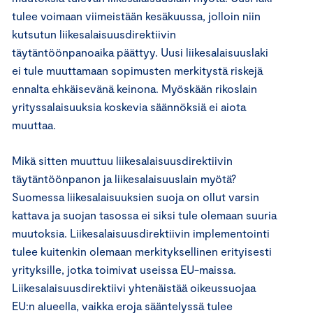
tulee voimaan viimeistään kesäkuussa, jolloin niin
kutsutun liikesalaisuusdirektiivin
täytäntöönpanoaika päättyy. Uusi liikesalaisuuslaki
ei tule muuttamaan sopimusten merkitystä riskejä
ennalta ehkäisevänä keinona. Myöskään rikoslain
yrityssalaisuuksia koskevia säännöksiä ei aiota
muuttaa.
Mikä sitten muuttuu liikesalaisuusdirektiivin
täytäntöönpanon ja liikesalaisuuslain myötä?
Suomessa liikesalaisuuksien suoja on ollut varsin
kattava ja suojan tasossa ei siksi tule olemaan suuria
muutoksia. Liikesalaisuusdirektiivin implementointi
tulee kuitenkin olemaan merkityksellinen erityisesti
yrityksille, jotka toimivat useissa EU-maissa.
Liikesalaisuusdirektiivi yhtenäistää oikeussuojaa
EU:n alueella, vaikka eroja sääntelyssä tulee