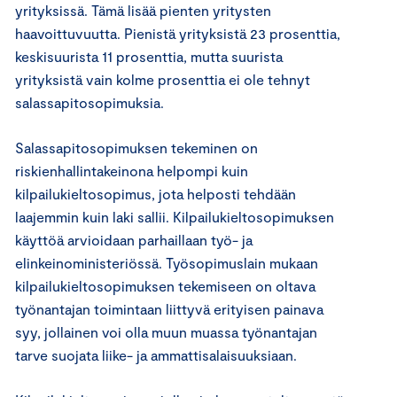
yrityksissä. Tämä lisää pienten yritysten
haavoittuvuutta. Pienistä yrityksistä 23 prosenttia,
keskisuurista 11 prosenttia, mutta suurista
yrityksistä vain kolme prosenttia ei ole tehnyt
salassapitosopimuksia.
Salassapitosopimuksen tekeminen on
riskienhallintakeinona helpompi kuin
kilpailukieltosopimus, jota helposti tehdään
laajemmin kuin laki sallii. Kilpailukieltosopimuksen
käyttöä arvioidaan parhaillaan työ- ja
elinkeinoministeriössä. Työsopimuslain mukaan
kilpailukieltosopimuksen tekemiseen on oltava
työnantajan toimintaan liittyvä erityisen painava
syy, jollainen voi olla muun muassa työnantajan
tarve suojata liike- ja ammattisalaisuuksiaan.