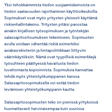
Yksi tehokkaimmista tiedon suojaamiskeinoista on
tiedon saatavuuden rajoittaminen käyttöoikeuksilla.
Sopimukset ovat myös yritysten yleisesti käyttämä
riskienhallintakeino. Yritysten pitäisi panostaa
ainakin kirjallisen työsopimuksen ja työntekijän
salassapitositoumuksen tekemiseen. Sopimusten
avulla voidaan vähentää riskiä esimerkiksi
asiakasrekisteriin ja hintapolitiikkaan liittyviin
väärinkäytöksiin. Nämä ovat tyypillisiä esimerkkejä
työsuhteen päättyessä havaitusta tiedon
luvattomasta kopioinnista. Sopimuksia kannattaa
tehdä myös yhteistyökumppanien kanssa.
Salassapitosopimuksella voi estää tiedon
leviämisen yhteistyökumppanin kautta.
Salassapitosopimusten teko on pienissä yrityksissä
huomattavasti harvinaisempaa kuin suurissa