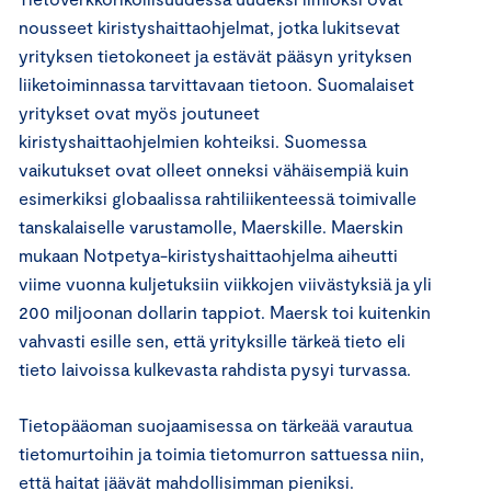
nousseet kiristyshaittaohjelmat, jotka lukitsevat
yrityksen tietokoneet ja estävät pääsyn yrityksen
liiketoiminnassa tarvittavaan tietoon. Suomalaiset
yritykset ovat myös joutuneet
kiristyshaittaohjelmien kohteiksi. Suomessa
vaikutukset ovat olleet onneksi vähäisempiä kuin
esimerkiksi globaalissa rahtiliikenteessä toimivalle
tanskalaiselle varustamolle, Maerskille. Maerskin
mukaan Notpetya-kiristyshaittaohjelma aiheutti
viime vuonna kuljetuksiin viikkojen viivästyksiä ja yli
200 miljoonan dollarin tappiot. Maersk toi kuitenkin
vahvasti esille sen, että yrityksille tärkeä tieto eli
tieto laivoissa kulkevasta rahdista pysyi turvassa.
Tietopääoman suojaamisessa on tärkeää varautua
tietomurtoihin ja toimia tietomurron sattuessa niin,
että haitat jäävät mahdollisimman pieniksi.