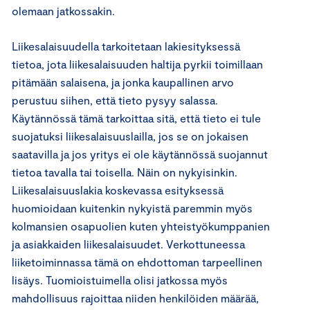
olemaan jatkossakin.
Liikesalaisuudella tarkoitetaan lakiesityksessä
tietoa, jota liikesalaisuuden haltija pyrkii toimillaan
pitämään salaisena, ja jonka kaupallinen arvo
perustuu siihen, että tieto pysyy salassa.
Käytännössä tämä tarkoittaa sitä, että tieto ei tule
suojatuksi liikesalaisuuslailla, jos se on jokaisen
saatavilla ja jos yritys ei ole käytännössä suojannut
tietoa tavalla tai toisella. Näin on nykyisinkin.
Liikesalaisuuslakia koskevassa esityksessä
huomioidaan kuitenkin nykyistä paremmin myös
kolmansien osapuolien kuten yhteistyökumppanien
ja asiakkaiden liikesalaisuudet. Verkottuneessa
liiketoiminnassa tämä on ehdottoman tarpeellinen
lisäys. Tuomioistuimella olisi jatkossa myös
mahdollisuus rajoittaa niiden henkilöiden määrää,