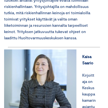
tulokset antavat yritysjohtajille eväitä toimivaan
riskienhallintaan. Yritysjohtajilla on mahdollisuus
tutkia, mitä riskienhallinnan keinoja eri toimialoilla
toimivat yritykset käyttävät ja valita oman
liiketoiminnan ja resurssien kannalta tarpeelliset
keinot. Yrityksen jatkuvuutta tukevat ohjeet on
laadittu Huoltovarmuuskeskuksen kanssa.
Kaisa
Saario
Kirjoitt
aja on
Keskus
kauppa
kamarin
asiantu