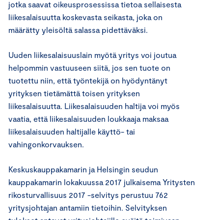
jotka saavat oikeusprosessissa tietoa sellaisesta
liikesalaisuutta koskevasta seikasta, joka on
määrätty yleisöltä salassa pidettäväksi.
Uuden liikesalaisuuslain myötä yritys voi joutua
helpommin vastuuseen siitä, jos sen tuote on
tuotettu niin, että työntekijä on hyödyntänyt
yrityksen tietämättä toisen yrityksen
liikesalaisuutta. Liikesalaisuuden haltija voi myös
vaatia, että liikesalaisuuden loukkaaja maksaa
liikesalaisuuden haltijalle käyttö- tai
vahingonkorvauksen.
Keskuskauppakamarin ja Helsingin seudun
kauppakamarin lokakuussa 2017 julkaisema Yritysten
rikosturvallisuus 2017 -selvitys perustuu 762
yritysjohtajan antamiin tietoihin. Selvityksen