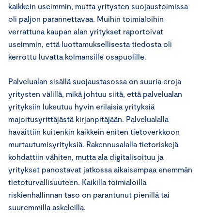
kaikkein useimmin, mutta yritysten suojaustoimissa
oli paljon parannettavaa. Muihin toimialoihin
verrattuna kaupan alan yritykset raportoivat
useimmin, että luottamuksellisesta tiedosta oli
kerrottu luvatta kolmansille osapuolille.
Palvelualan sisällä suojaustasossa on suuria eroja
yritysten välillä, mikä johtuu siitä, että palvelualan
yrityksiin lukeutuu hyvin erilaisia yrityksiä
majoitusyrittäjästä kirjanpitäjään. Palvelualalla
havaittiin kuitenkin kaikkein eniten tietoverkkoon
murtautumisyrityksiä. Rakennusalalla tietoriskejä
kohdattiin vähiten, mutta ala digitalisoituu ja
yritykset panostavat jatkossa aikaisempaa enemmän
tietoturvallisuuteen. Kaikilla toimialoilla
riskienhallinnan taso on parantunut pienillä tai
suuremmilla askeleilla.