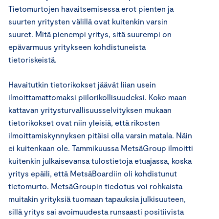
Tietomurtojen havaitsemisessa erot pienten ja
suurten yritysten välillä ovat kuitenkin varsin
suuret. Mitä pienempi yritys, sitä suurempi on
epävarmuus yritykseen kohdistuneista
tietoriskeistä.
Havaitutkin tietorikokset jäävät liian usein
ilmoittamattomaksi piilorikollisuudeksi. Koko maan
kattavan yritysturvallisuusselvityksen mukaan
tietorikokset ovat niin yleisiä, että rikosten
ilmoittamiskynnyksen pitäisi olla varsin matala. Näin
ei kuitenkaan ole. Tammikuussa MetsäGroup ilmoitti
kuitenkin julkaisevansa tulostietoja etuajassa, koska
yritys epäili, että MetsäBoardiin oli kohdistunut
tietomurto. MetsäGroupin tiedotus voi rohkaista
muitakin yrityksiä tuomaan tapauksia julkisuuteen,
sillä yritys sai avoimuudesta runsaasti positiivista