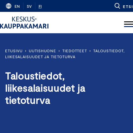
Skip
EN
SV
FI
ETSI
to
content
ETUSIVU
›
UUTISHUONE
›
TIEDOTTEET
›
TALOUSTIEDOT,
LIIKESALAISUUDET JA TIETOTURVA
Taloustiedot,
liikesalaisuudet ja
tietoturva