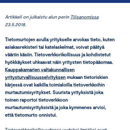
Artikkeli on julkaistu alun perin
Tilisanomissa
23.5.2018.
Tietomurtojen avulla yritykselle arvokas tieto, kuten
asiakasrekisteri tai katelaskelmat, voivat päätyä
vääriin käsiin. Tietoverkkorikollisuus ja kohdistetut
hyökkäykset uhkaavat näin yritysten tietopääomaa.
Kauppakamarien valtakunnallisen
yritysturvallisuusselvityksen
mukaan tietoriskien
kärjessä ovat kaikilla toimialoilla tietoverkkoihin
murtautumisyritykset. Suurista yrityksistä joka
toinen raportoi tietoverkkoon
murtautumisyrityksistä ja joka kymmenes arvioi,
että tietomurto onnistui.
Tietoverkkorikollisuudessa uudeksi ilmiöksi ovat