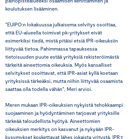
painopistealueeksi osaamisen kehittäminen ja
koulutuksen lisääminen.
”EUIPO:n lokakuussa julkaisema selvitys osoittaa,
että EU-alueella toimivat pk-yritykset eivät
esimerkiksi tiedä, mistä pitäisi etsiä IPR-oikeuksiin
liittyvää tietoa. Pahimmassa tapauksessa
tietoisuuden puute estää yrityksiä rekisteröimästä
tärkeitä aineettomia oikeuksia. Myös kansalliset
selvitykset osoittavat, että IPR-asiat kyllä koetaan
yrityksissä tärkeäksi, mutta niihin liittyvää osaamista
saattaa olla todella vähän”, Meri arvioi.
Meren mukaan IPR-oikeuksien nykyistä tehokkaampi
suojaaminen ja hyödyntäminen tarjoavat yrityksille
tärkeää taloudellista hyötyä. Aineettomien
oikeuksien merkitys on kasvanut ja nykyään IPR-
kysymykset koskettavat lähes jokaista yritystä. IPR:t