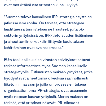
ovat merkittävä osa yritysten kilpailukykyä.
”Suomen tuleva kansallinen IPR-strategia näyttelee
jatkossa isoa roolia. On tärkeää, että strategiaa
laadittaessa tunnistetaan ne haasteet, joita pk-
sektorin yrityksissä on. IPR-tietoisuuden lisääminen
ja aineettomiin oikeuksiin liittyvän koulutuksen
kehittäminen ovat avainasemassa.”
EU:n teollisoikeuksien viraston selvitykset antavat
tärkeää informaatiota myös Suomen kansalliselle
strategiatyölle. Tutkimusten mukaan yritykset, jotka
hyödyntävät aineettomia oikeuksia säännöllisesti
liiketoiminnassaan ja joilla on prosessien tukena
organisaation oma IPR-strategia, ovat useammin
myös nopean kasvun yrityksiä. Meren mukaan on
tärkeää, että yritykset näkevät IPR-oikeudet