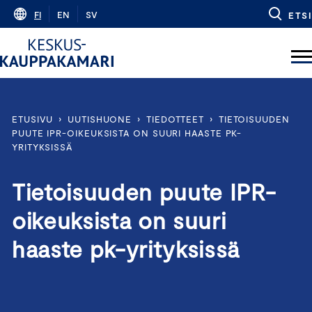
Skip
FI
EN
SV
ETSI
to
content
ETUSIVU
›
UUTISHUONE
›
TIEDOTTEET
›
TIETOISUUDEN
PUUTE IPR-OIKEUKSISTA ON SUURI HAASTE PK-
YRITYKSISSÄ
Tietoisuuden puute IPR-
oikeuksista on suuri
haaste pk-yrityksissä