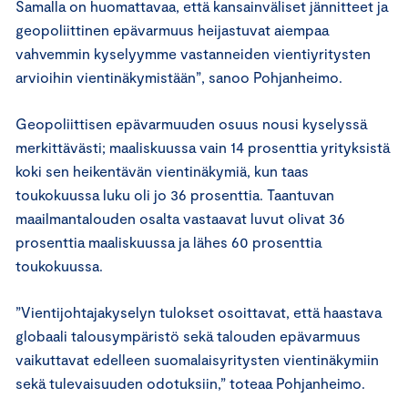
Samalla on huomattavaa, että kansainväliset jännitteet ja
geopoliittinen epävarmuus heijastuvat aiempaa
vahvemmin kyselyymme vastanneiden vientiyritysten
arvioihin vientinäkymistään”, sanoo Pohjanheimo.
Geopoliittisen epävarmuuden osuus nousi kyselyssä
merkittävästi; maaliskuussa vain 14 prosenttia yrityksistä
koki sen heikentävän vientinäkymiä, kun taas
toukokuussa luku oli jo 36 prosenttia. Taantuvan
maailmantalouden osalta vastaavat luvut olivat 36
prosenttia maaliskuussa ja lähes 60 prosenttia
toukokuussa.
”Vientijohtajakyselyn tulokset osoittavat, että haastava
globaali talousympäristö sekä talouden epävarmuus
vaikuttavat edelleen suomalaisyritysten vientinäkymiin
sekä tulevaisuuden odotuksiin,” toteaa Pohjanheimo.