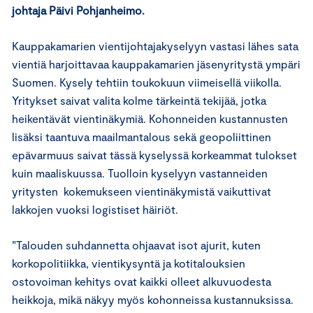
johtaja Päivi Pohjanheimo.
Kauppakamarien vientijohtajakyselyyn vastasi lähes sata
vientiä harjoittavaa kauppakamarien jäsenyritystä ympäri
Suomen. Kysely tehtiin toukokuun viimeisellä viikolla.
Yritykset saivat valita kolme tärkeintä tekijää, jotka
heikentävät vientinäkymiä. Kohonneiden kustannusten
lisäksi taantuva maailmantalous sekä geopoliittinen
epävarmuus saivat tässä kyselyssä korkeammat tulokset
kuin maaliskuussa. Tuolloin kyselyyn vastanneiden
yritysten kokemukseen vientinäkymistä vaikuttivat
lakkojen vuoksi logistiset häiriöt.
”Talouden suhdannetta ohjaavat isot ajurit, kuten
korkopolitiikka, vientikysyntä ja kotitalouksien
ostovoiman kehitys ovat kaikki olleet alkuvuodesta
heikkoja, mikä näkyy myös kohonneissa kustannuksissa.