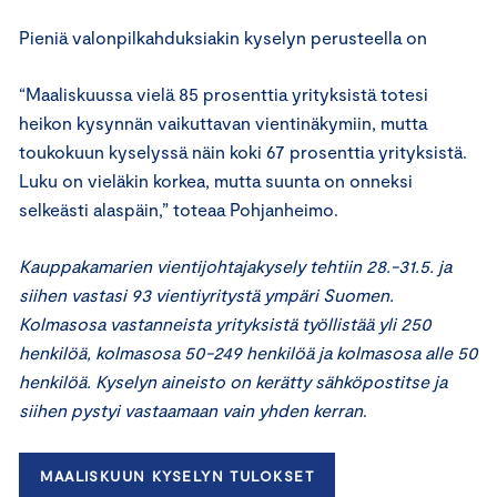
Pieniä valonpilkahduksiakin kyselyn perusteella on
“Maaliskuussa vielä 85 prosenttia yrityksistä totesi
heikon kysynnän vaikuttavan vientinäkymiin, mutta
toukokuun kyselyssä näin koki 67 prosenttia yrityksistä.
Luku on vieläkin korkea, mutta suunta on onneksi
selkeästi alaspäin,” toteaa Pohjanheimo.
Kauppakamarien vientijohtajakysely tehtiin 28.-31.5. ja
siihen vastasi 93 vientiyritystä ympäri Suomen.
Kolmasosa vastanneista yrityksistä työllistää yli 250
henkilöä, kolmasosa 50-249 henkilöä ja kolmasosa alle 50
henkilöä. Kyselyn aineisto on kerätty sähköpostitse ja
siihen pystyi vastaamaan vain yhden kerran
.
MAALISKUUN KYSELYN TULOKSET