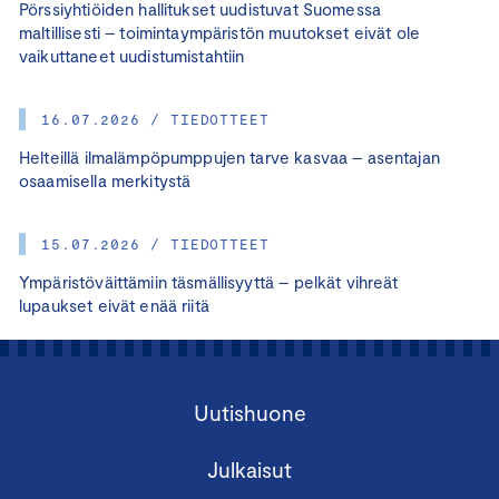
Pörssiyhtiöiden hallitukset uudistuvat Suomessa
maltillisesti – toimintaympäristön muutokset eivät ole
vaikuttaneet uudistumistahtiin
16.07.2026 / TIEDOTTEET
Helteillä ilmalämpöpumppujen tarve kasvaa – asentajan
osaamisella merkitystä
15.07.2026 / TIEDOTTEET
Ympäristöväittämiin täsmällisyyttä – pelkät vihreät
lupaukset eivät enää riitä
Uutishuone
Julkaisut