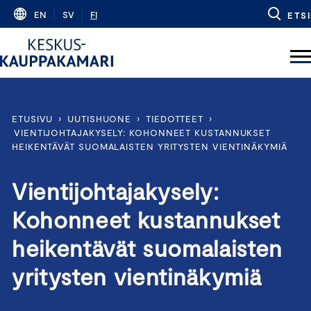
Skip
EN
SV
FI
ETSI
to
content
ETUSIVU
›
UUTISHUONE
›
TIEDOTTEET
›
VIENTIJOHTAJAKYSELY: KOHONNEET KUSTANNUKSET
HEIKENTÄVÄT SUOMALAISTEN YRITYSTEN VIENTINÄKYMIÄ
Vientijohtajakysely:
Kohonneet kustannukset
heikentävät suomalaisten
yritysten vientinäkymiä