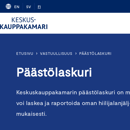
Skip
EN
SV
FI
to
content
›
›
ETUSIVU
VASTUULLISUUS
PÄÄSTÖLASKURI
Päästölaskuri
Keskuskauppakamarin päästölaskuri on ma
voi laskea ja raportoida oman hiilijalanj
mukaisesti.