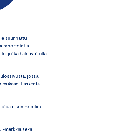
lle suunnattu
a raportointia
lle, jotka haluavat olla
ulossivusta, jossa
en mukaan. Laskenta
 lataamisen Exceliin.
tu -merkkiä sekä