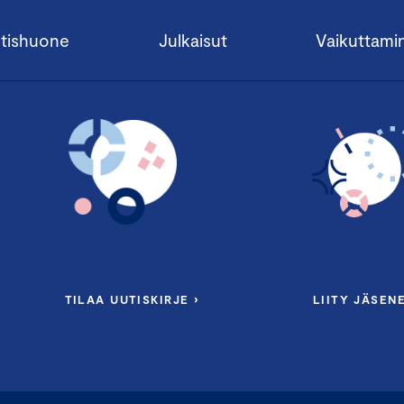
tishuone
Julkaisut
Vaikuttami
TILAA UUTISKIRJE ›
LIITY JÄSENE