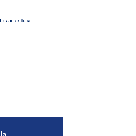
etään erillisiä
la