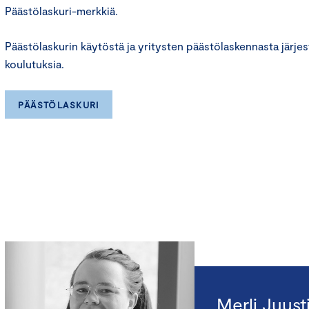
Päästölaskuri-merkkiä.
Päästölaskurin käytöstä ja yritysten päästölaskennasta järjest
koulutuksia.
PÄÄSTÖLASKURI
Merli Juusti