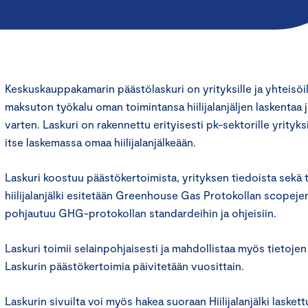
Keskuskauppakamarin päästölaskuri on yrityksille ja yhteisöi
maksuton työkalu oman toimintansa hiilijalanjäljen laskentaa j
varten. Laskuri on rakennettu erityisesti pk-sektorille yrityksi
itse laskemassa omaa hiilijalanjälkeään.
Laskuri koostuu päästökertoimista, yrityksen tiedoista sekä t
hiilijalanjälki esitetään Greenhouse Gas Protokollan scopej
pohjautuu GHG-protokollan standardeihin ja ohjeisiin.
Laskuri toimii selainpohjaisesti ja mahdollistaa myös tietojen
Laskurin päästökertoimia päivitetään vuosittain.
Laskurin sivuilta voi myös hakea suoraan Hiilijalanjälki lasket