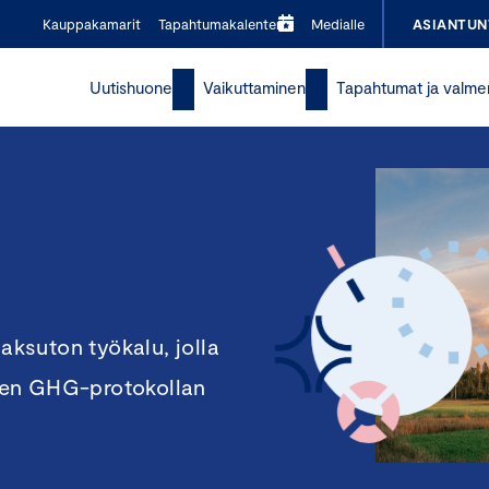
Kauppakamarit
Tapahtumakalenteri
Medialle
ASIANTUN
Uutishuone
Vaikuttaminen
Tapahtumat ja valme
ksuton työkalu, jolla
äljen GHG-protokollan