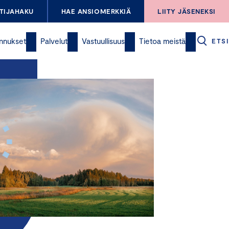
TIJAHAKU
HAE ANSIOMERKKIÄ
LIITY JÄSENEKSI
nnukset
Palvelut
Vastuullisuus
Tietoa meistä
ETSI