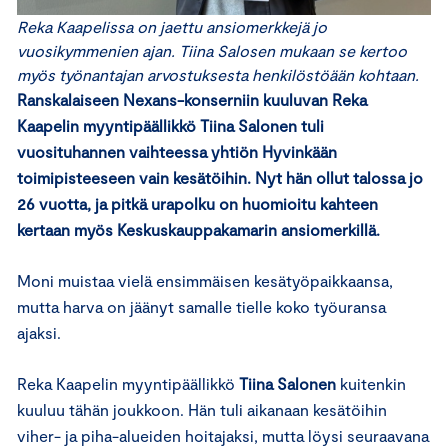
Reka Kaapelissa on jaettu ansiomerkkejä jo
vuosikymmenien ajan. Tiina Salosen mukaan se kertoo
myös työnantajan arvostuksesta henkilöstöään kohtaan.
Ranskalaiseen Nexans-konserniin kuuluvan Reka
Kaapelin myyntipäällikkö
Tiina Salonen tuli
vuosituhannen vaihteessa yhtiön Hyvinkään
toimipisteeseen vain kesätöihin. Nyt hän ollut talossa jo
26 vuotta, ja pitkä urapolku on huomioitu kahteen
kertaan myös Keskuskauppakamarin ansiomerkillä.
Moni muistaa vielä ensimmäisen kesätyöpaikkaansa,
mutta harva on jäänyt samalle tielle koko työuransa
ajaksi.
Reka Kaapelin myyntipäällikkö
Tiina Salonen
kuitenkin
kuuluu tähän joukkoon. Hän tuli aikanaan kesätöihin
viher- ja piha-alueiden hoitajaksi, mutta löysi seuraavana