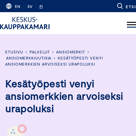
Skip
EN
SV
FI
ETSI
to
content
ETUSIVU
›
PALVELUT
›
ANSIOMERKIT
›
ANSIOMERKKIUUTISIA
›
KESÄTYÖPESTI VENYI
ANSIOMERKKIEN ARVOISEKSI URAPOLUKSI
Kesätyöpesti venyi
ansiomerkkien arvoiseksi
urapoluksi