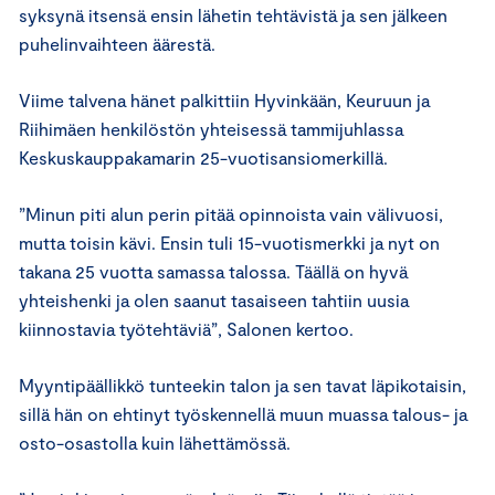
syksynä itsensä ensin lähetin tehtävistä ja sen jälkeen
puhelinvaihteen äärestä.
Viime talvena hänet palkittiin Hyvinkään, Keuruun ja
Riihimäen henkilöstön yhteisessä tammijuhlassa
Keskuskauppakamarin 25-vuotisansiomerkillä.
”Minun piti alun perin pitää opinnoista vain välivuosi,
mutta toisin kävi. Ensin tuli 15-vuotismerkki ja nyt on
takana 25 vuotta samassa talossa. Täällä on hyvä
yhteishenki ja olen saanut tasaiseen tahtiin uusia
kiinnostavia työtehtäviä”, Salonen kertoo.
Myyntipäällikkö tunteekin talon ja sen tavat läpikotaisin,
sillä hän on ehtinyt työskennellä muun muassa talous- ja
osto-osastolla kuin lähettämössä.