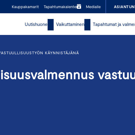
Kauppakamarit
Tapahtumakalenteri
Medialle
ASIANTUN
Uutishuone
Vaikuttaminen
Tapahtumat ja valme
VASTUULLISUUSTYÖN KÄYNNISTÄJÄNÄ
lisuusvalmennus vastuu