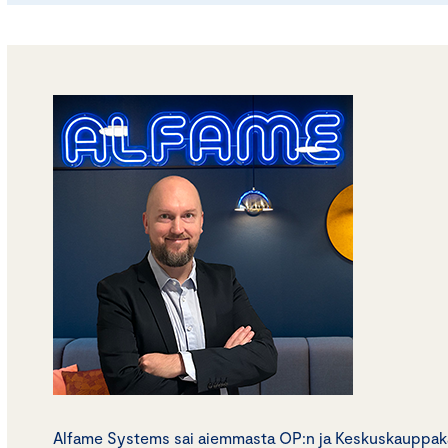
Alfame Systems sai aiemmasta OP:n ja Keskuskauppak