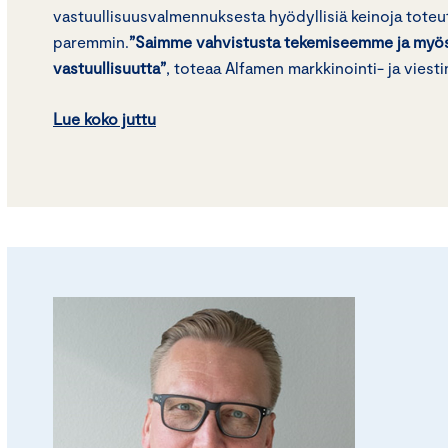
vastuullisuusvalmennuksesta hyödyllisiä keinoja toteut
paremmin.
”Saimme vahvistusta tekemiseemme ja myös
vastuullisuutta”
, toteaa Alfamen markkinointi- ja viest
Lue koko juttu