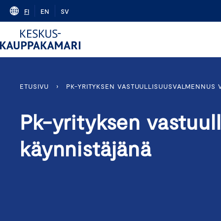
Skip
FI
EN
SV
to
content
ETUSIVU
›
PK-YRITYKSEN VASTUULLISUUSVALMENNUS 
Pk-yrityksen vastuul
käynnistäjänä