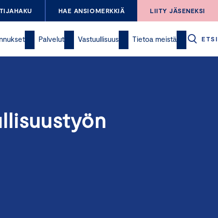
TIJAHAKU
HAE ANSIOMERKKIÄ
LIITY JÄSENEKSI
nnukset
Palvelut
Vastuullisuus
Tietoa meistä
ETSI
llisuustyön