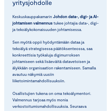
yritysjohdolle
Keskuskauppakamarin
Johdon data-, digi- ja AI-
johtamisen valmennus
tukee johtajia data-, digi-
ja tekoälykokonaisuuden johtamisessa.
Sen myötä oppii hyödyntämään dataa ja
tekoälyä strategisessa päätöksenteossa, saa
konkreettisia työkaluja digimurroksen
johtamiseen sekä lisäeväitä datavetoisen ja
älykkään organisaation rakentamiseen. Samalla
avautuu näkymiä uusiin
liiketoimintamahdollisuuksiin.
Osallistujien tukena on oma tekoälymentori.
Valmennus tarjoaa myös monia
verkostoitumismahdollisuuksia. Seuraava