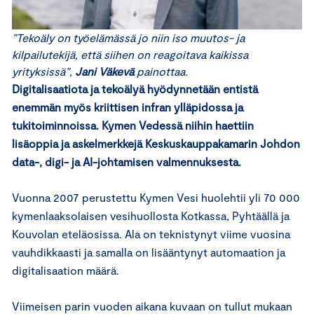
”Tekoäly on työelämässä jo niin iso muutos- ja
kilpailutekijä, että siihen on reagoitava kaikissa
yrityksissä”,
Jani Väkevä
painottaa.
Digitalisaatiota ja tekoälyä hyödynnetään entistä
enemmän myös kriittisen infran ylläpidossa ja
tukitoiminnoissa. Kymen Vedessä niihin haettiin
lisäoppia ja askelmerkkejä Keskuskauppakamarin Johdon
data-, digi- ja AI-johtamisen valmennuksesta
.
Vuonna 2007 perustettu Kymen Vesi huolehtii yli 70 000
kymenlaaksolaisen vesihuollosta Kotkassa, Pyhtäällä ja
Kouvolan eteläosissa. Ala on teknistynyt viime vuosina
vauhdikkaasti ja samalla on lisääntynyt automaation ja
digitalisaation määrä.
Viimeisen parin vuoden aikana kuvaan on tullut mukaan