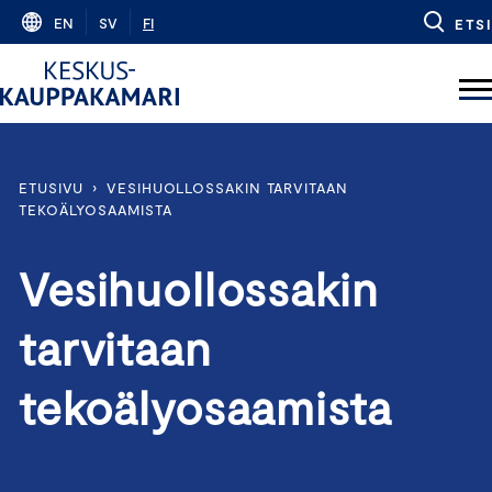
Skip
EN
SV
FI
ETSI
to
content
ETUSIVU
›
VESIHUOLLOSSAKIN TARVITAAN
TEKOÄLYOSAAMISTA
Vesihuollossakin
tarvitaan
tekoälyosaamista