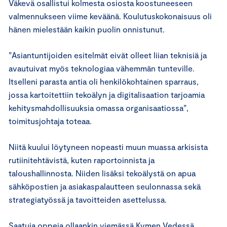
Väkevä osallistui kolmesta osiosta koostuneeseen
valmennukseen viime keväänä. Koulutuskokonaisuus oli
hänen mielestään kaikin puolin onnistunut.
”Asiantuntijoiden esitelmät eivät olleet liian teknisiä ja
avautuivat myös teknologiaa vähemmän tunteville.
Itselleni parasta antia oli henkilökohtainen sparraus,
jossa kartoitettiin tekoälyn ja digitalisaation tarjoamia
kehitysmahdollisuuksia omassa organisaatiossa”,
toimitusjohtaja toteaa.
Niitä kuului löytyneen nopeasti muun muassa arkisista
rutiinitehtävistä, kuten raportoinnista ja
taloushallinnosta. Niiden lisäksi tekoälystä on apua
sähköpostien ja asiakaspalautteen seulonnassa sekä
strategiatyössä ja tavoitteiden asettelussa.
Saatuja oppeja ollaankin viemässä Kymen Vedessä