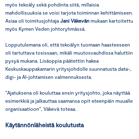
myös tekoäly sekä pohdinta siitä, millaisia
mahdollisuuksia se voisi tarjota toiminnan kehittämiseen.
Asiaa oli toimitusjohtaja
Jani Väkevän
mukaan kartoitettu
myös Kymen Veden johtoryhmässä.
Lopputulemana oli, että tekoälyn tuomaan haasteeseen
oli tartuttava tosissaan, mikäli muutosvauhdissa haluttiin
pysyä mukana. Lisäoppia päätettiin hakea
Keskuskauppakamarin yritysjohdolle suunnatusta data-,
digi- ja AI-johtamisen valmennuksesta.
”Ajatuksena oli kouluttaa ensin yritysjohto, joka näyttää
esimerkkiä ja jalkauttaa saamansa opit eteenpäin muualle
organisaatioon”, Väkevä toteaa.
Käytännönläheistä koulutusta