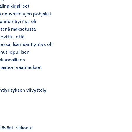
ina kirjalliset
 neuvottelujen pohjaksi.
ännöintiyritys oli
äytenä maksetusta
ovittu, että
ssä. Isännöintiyritys oli
nut lopullisen
akunnallisen
amaation vaatimukset
tiyrityksen viivyttely
tävästi rikkonut