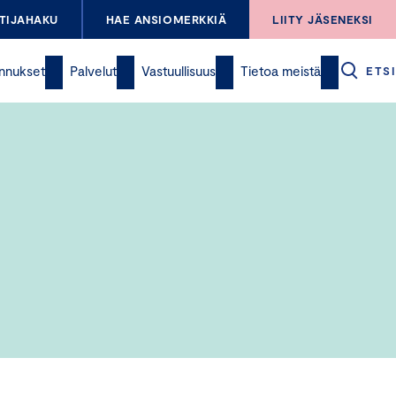
TIJAHAKU
HAE ANSIOMERKKIÄ
LIITY JÄSENEKSI
nnukset
Palvelut
Vastuullisuus
Tietoa meistä
ETSI