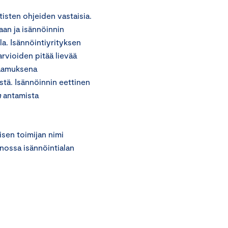
tisten ohjeiden vastaisia.
taan ja isännöinnin
lla. Isännöintiyrityksen
rvioiden pitää lievää
raamuksena
stä. Isännöinnin eettinen
n
antamista
isen toimijan nimi
nnossa isännöintialan