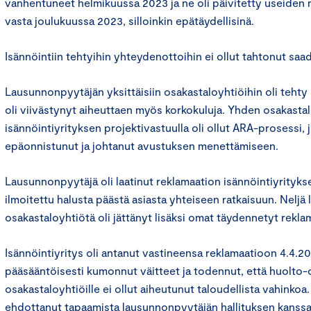
vanhentuneet helmikuussa 2023 ja ne oli päivitetty useiden 
vasta joulukuussa 2023, silloinkin epätäydellisinä.
Isännöintiin tehtyihin yhteydenottoihin ei ollut tahtonut saa
Lausunnonpyytäjän yksittäisiin osakastaloyhtiöihin oli tehty
oli viivästynyt aiheuttaen myös korkokuluja. Yhden osakasta
isännöintiyrityksen projektivastuulla oli ollut ARA-prosessi, j
epäonnistunut ja johtanut avustuksen menettämiseen.
Lausunnonpyytäjä oli laatinut reklamaation isännöintiyritykse
ilmoitettu halusta päästä asiasta yhteiseen ratkaisuun. Nelj
osakastaloyhtiötä oli jättänyt lisäksi omat täydennetyt rekla
Isännöintiyritys oli antanut vastineensa reklamaatioon 4.4.202
pääsääntöisesti kumonnut väitteet ja todennut, että huolto-o
osakastaloyhtiöille ei ollut aiheutunut taloudellista vahinkoa.
ehdottanut tapaamista lausunnonpyytäjän hallituksen kanssa,