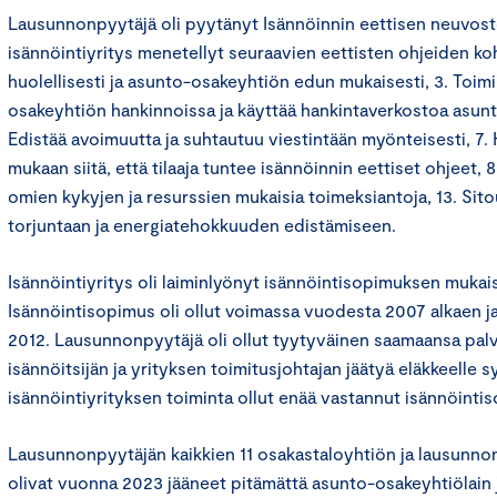
Lausunnonpyytäjä oli pyytänyt Isännöinnin eettisen neuvosto
isännöintiyritys menetellyt seuraavien eettisten ohjeiden koht
huolellisesti ja asunto-osakeyhtiön edun mukaisesti, 3. Toim
osakeyhtiön hankinnoissa ja käyttää hankintaverkostoa asunt
Edistää avoimuutta ja suhtautuu viestintään myönteisesti, 7.
mukaan siitä, että tilaaja tuntee isännöinnin eettiset ohjeet, 
omien kykyjen ja resurssien mukaisia toimeksiantoja, 13. Si
torjuntaan ja energiatehokkuuden edistämiseen.
Isännöintiyritys oli laiminlyönyt isännöintisopimuksen mukais
Isännöintisopimus oli ollut voimassa vuodesta 2007 alkaen ja
2012. Lausunnonpyytäjä oli ollut tyytyväinen saamaansa pal
isännöitsijän ja yrityksen toimitusjohtajan jäätyä eläkkeelle s
isännöintiyrityksen toiminta ollut enää vastannut isännöint
Lausunnonpyytäjän kaikkien 11 osakastaloyhtiön ja lausunn
olivat vuonna 2023 jääneet pitämättä asunto-osakeyhtiölain j