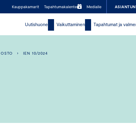
Kauppakamarit
Tapahtumakalenteri
Medialle
ASIANTUN
Uutishuone
Vaikuttaminen
Tapahtumat ja valme
VOSTO
›
IEN 10/2024