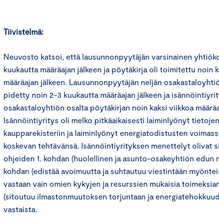
Tiivistelmä:
Neuvosto katsoi, että lausunnonpyytäjän varsinainen yhtiöko
kuukautta määräajan jälkeen ja pöytäkirja oli toimitettu noin
määräajan jälkeen. Lausunnonpyytäjän neljän osakastaloyhti
pidetty noin 2-3 kuukautta määräajan jälkeen ja isännöintiyri
osakastaloyhtiön osalta pöytäkirjan noin kaksi viikkoa määräa
Isännöintiyritys oli melko pitkäaikaisesti laiminlyönyt tietoj
kaupparekisteriin ja laiminlyönyt energiatodistusten voimas
koskevan tehtävänsä. Isännöintiyrityksen menettelyt olivat si
ohjeiden 1. kohdan (huolellinen ja asunto-osakeyhtiön edun m
kohdan (edistää avoimuutta ja suhtautuu viestintään myönteis
vastaan vain omien kykyjen ja resurssien mukaisia toimeksian
(sitoutuu ilmastonmuutoksen torjuntaan ja energiatehokkuu
vastaista.