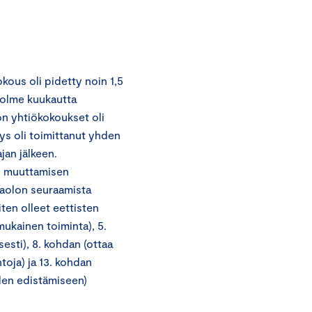
kous oli pidetty noin 1,5
 kolme kuukautta
ön yhtiökokoukset oli
tys oli toimittanut yhden
jan jälkeen.
en muuttamisen
saolon seuraamista
ten olleet eettisten
ukainen toiminta), 5.
esti), 8. kohdan (ottaa
toja) ja 13. kohdan
den edistämiseen)