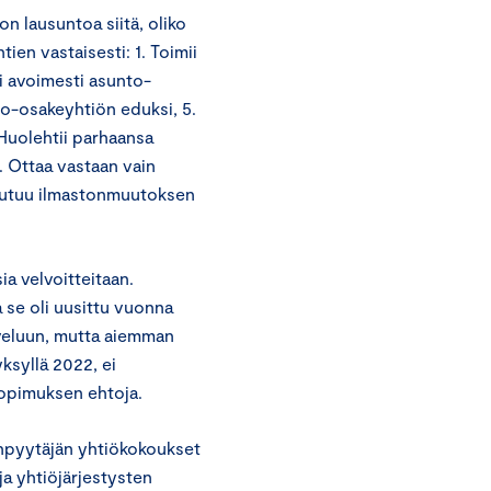
n lausuntoa siitä, oliko
ien vastaisesti: 1. Toimii
ii avoimesti asunto-
o-osakeyhtiön eduksi, 5.
 Huolehtii parhaansa
8. Ottaa vastaan vain
toutuu ilmastonmuutoksen
ia velvoitteitaan.
 se oli uusittu vuonna
veluun, mutta aiemman
yksyllä 2022, ei
isopimuksen ehtoja.
onpyytäjän yhtiökokoukset
a yhtiöjärjestysten