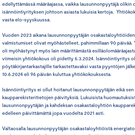
edellyttämässä määräajassa, vaikka lausunnonpyytäjä olikin 
isännöintiyrityksen johtoon asiasta lukuisia kertoja. Yhtiöko
vasta elo-syyskuussa.
Vuoden 2023 aikana lausunnonpyytäjän osakastaloyhtiöiden
valmistumiset olivat myöhästelleet, pahimmillaan 90 päivää.
oli myöhästynyt myös lain määrittämästä esilläolomääräajas
viimeisin yhtiökokous oli pidetty 6.3.2024. Isännöintiyritys o
pöytäkirjantarkastajille tarkastettavaksi vasta pyyntöjen jä
10.6.2024 eli 96 päivän kuluttua yhtiökokouksesta.
Isännöintiyritys ei ollut hoitanut lausunnonpyytäjän eikä se
kaupparekisteritietojen päivityksiä. Lukuisista huomautuksis
lausunnonpyytäjän ja kahdeksan osakastaloyhtiön kauppareki
edelleen päivittämättä jopa vuodelta 2021 asti.
Valtaosalla lausunnonpyytäjän osakastaloyhtiöistä energiato