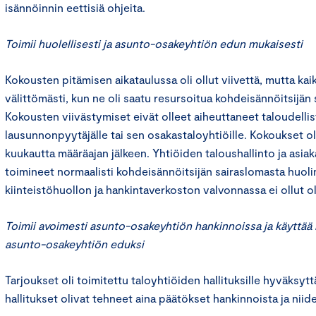
isännöinnin eettisiä ohjeita.
Toimii huolellisesti ja asunto-osakeyhtiön edun mukaisesti
Kokousten pitämisen aikataulussa oli ollut viivettä, mutta kai
välittömästi, kun ne oli saatu resursoitua kohdeisännöitsijän
Kokousten viivästymiset eivät olleet aiheuttaneet taloudelli
lausunnonpyytäjälle tai sen osakastaloyhtiöille. Kokoukset ol
kuukautta määräajan jälkeen. Yhtiöiden taloushallinto ja asiak
toimineet normaalisti kohdeisännöitsijän sairaslomasta huol
kiinteistöhuollon ja hankintaverkoston valvonnassa ei ollut ol
Toimii avoimesti asunto-osakeyhtiön hankinnoissa ja käyttää
asunto-osakeyhtiön eduksi
Tarjoukset oli toimitettu taloyhtiöiden hallituksille hyväksytt
hallitukset olivat tehneet aina päätökset hankinnoista ja niide