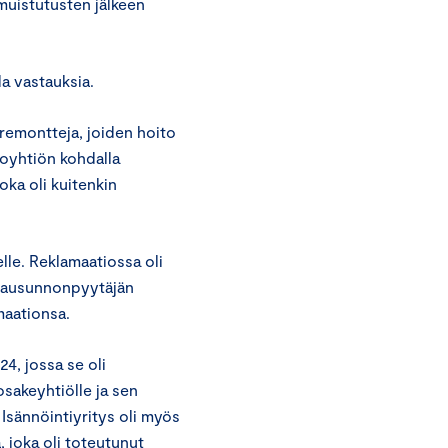
muistutusten jälkeen
da vastauksia.
 remontteja, joiden hoito
loyhtiön kohdalla
oka oli kuitenkin
lle. Reklamaatiossa oli
ä lausunnonpyytäjän
maationsa.
4, jossa se oli
sakeyhtiölle ja sen
 Isännöintiyritys oli myös
 joka oli toteutunut