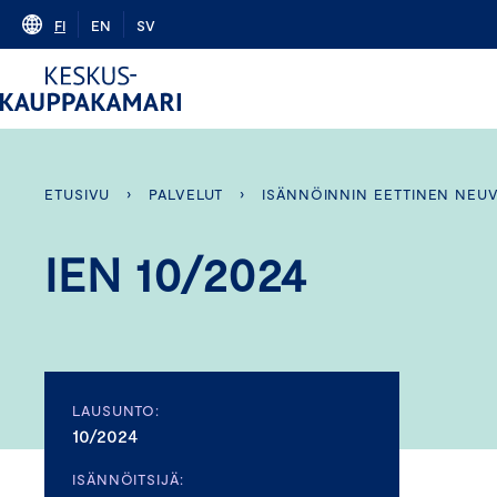
Skip
FI
EN
SV
to
content
ETUSIVU
›
PALVELUT
›
ISÄNNÖINNIN EETTINEN NEU
IEN 10/2024
LAUSUNTO:
10/2024
ISÄNNÖITSIJÄ: