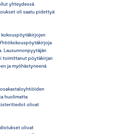
ollut yhteydessä
koukset oli saatu pidettyä
 kokouspöytäkirjojen
 Yhtiökokouspöytäkirjoja
ta. Lausunnonpyytäjän
li toimittanut pöytäkirjan
lkeen ja myöhästyneenä
n osakastaloyhtiöiden
ta huolimatta
steritiedot olivat
distukset olivat