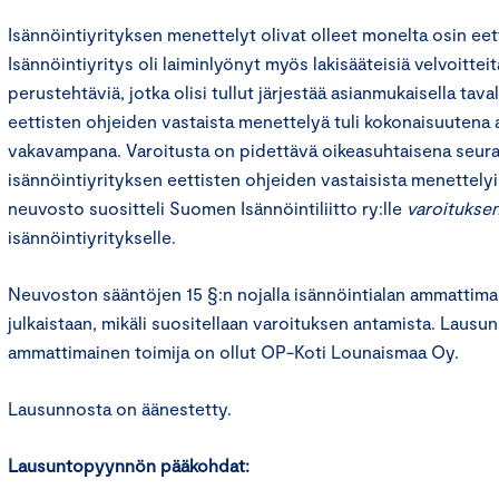
Isännöintiyrityksen menettelyt olivat olleet monelta osin eet
Isännöintiyritys oli laiminlyönyt myös lakisääteisiä velvoittei
perustehtäviä, jotka olisi tullut järjestää asianmukaisella tava
eettisten ohjeiden vastaista menettelyä tuli kokonaisuutena a
vakavampana. Varoitusta on pidettävä oikeasuhtaisena seu
isännöintiyrityksen eettisten ohjeiden vastaisista menettelyi
neuvosto suositteli Suomen Isännöintiliitto ry:lle
varoitukse
isännöintiyritykselle.
Neuvoston sääntöjen 15 §:n nojalla isännöintialan ammattima
julkaistaan, mikäli suositellaan varoituksen antamista. Lausu
ammattimainen toimija on ollut OP-Koti Lounaismaa Oy.
Lausunnosta on äänestetty.
Lausuntopyynnön pääkohdat: