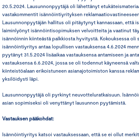
20.5.2024. Lausunnonpyytäjä oli lähettänyt etukäteismateriaal
vastakommentit isännöintiyrityksen reklamaatiovastineeseen
Lausunnonpyytäjän hallitus oli pitäytynyt kannassaan, että is
laiminlyönyt isännöintisopimuksen velvoitteita ja vaatinut t
isännöinnin kiinteästä palkkiosta hyvitystä. Kokouksessa oli s
isännöintiyritys antaa lopullisen vastauksensa 4.6.2024 menne
pyytänyt 31.5.2024 lisäaikaa vastauksensa antamiseen ja anta
vastauksensa 6.6.2024, jossa se oli todennut käyneensä valt
kiinteistöalaan erikoistuneen asianajotoimiston kanssa rekl
yksilöidysti läpi.
Lausunnonpyytäjä oli pyrkinyt neuvotteluratkaisuun. Isännöin
asian sopimiseksi oli venyttänyt lausunnon pyytämistä.
Vastauksen pääkohdat:
Isännöintiyritys katsoi vastauksessaan, että se ei ollut merkit