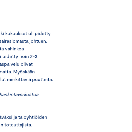
kki kokoukset oli pidetty
 sairaslomasta johtuen.
sta vahinkoa
i pidetty noin 2-3
aspalvelu olivat
imatta. Myöskään
lut merkittäviä puutteita.
 hankintaverkostoa
äväksi ja taloyhtiöiden
n toteuttajista.