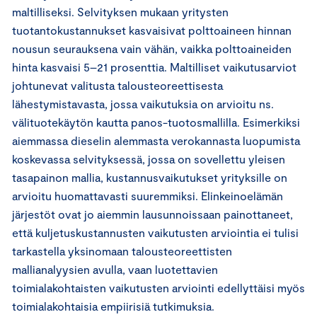
maltilliseksi. Selvityksen mukaan yritysten
tuotantokustannukset kasvaisivat polttoaineen hinnan
nousun seurauksena vain vähän, vaikka polttoaineiden
hinta kasvaisi 5–21 prosenttia. Maltilliset vaikutusarviot
johtunevat valitusta talousteoreettisesta
lähestymistavasta, jossa vaikutuksia on arvioitu ns.
välituotekäytön kautta panos-tuotosmallilla. Esimerkiksi
aiemmassa dieselin alemmasta verokannasta luopumista
koskevassa selvityksessä, jossa on sovellettu yleisen
tasapainon mallia, kustannusvaikutukset yrityksille on
arvioitu huomattavasti suuremmiksi. Elinkeinoelämän
järjestöt ovat jo aiemmin lausunnoissaan painottaneet,
että kuljetuskustannusten vaikutusten arviointia ei tulisi
tarkastella yksinomaan talousteoreettisten
mallianalyysien avulla, vaan luotettavien
toimialakohtaisten vaikutusten arviointi edellyttäisi myös
toimialakohtaisia empiirisiä tutkimuksia.