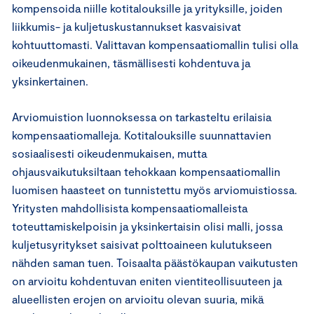
kompensoida niille kotitalouksille ja yrityksille, joiden
liikkumis- ja kuljetuskustannukset kasvaisivat
kohtuuttomasti. Valittavan kompensaatiomallin tulisi olla
oikeudenmukainen, täsmällisesti kohdentuva ja
yksinkertainen.
Arviomuistion luonnoksessa on tarkasteltu erilaisia
kompensaatiomalleja. Kotitalouksille suunnattavien
sosiaalisesti oikeudenmukaisen, mutta
ohjausvaikutuksiltaan tehokkaan kompensaatiomallin
luomisen haasteet on tunnistettu myös arviomuistiossa.
Yritysten mahdollisista kompensaatiomalleista
toteuttamiskelpoisin ja yksinkertaisin olisi malli, jossa
kuljetusyritykset saisivat polttoaineen kulutukseen
nähden saman tuen. Toisaalta päästökaupan vaikutusten
on arvioitu kohdentuvan eniten vientiteollisuuteen ja
alueellisten erojen on arvioitu olevan suuria, mikä