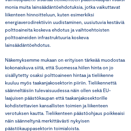
monia muita lainsäädäntöehdotuksia, jotka vaikuttavat
liikenteen hinnoitteluun, kuten esimerkiksi
energiaverodirektiivin uudistaminen, uusiutuvia kestäviä
polttoaineita koskeva ehdotus ja vaihtoehtoisten
polttoaineiden infrastruktuuria koskeva
lainsäädäntöehdotus.
Näkemyksemme mukaan on erityisen tärkeää muodostaa
kokonaiskuva siitä, että Suomessa hiilen hinta on jo
sisällytetty osaksi polttoaineen hintaa ja tieliikenne
kuuluu myös taakanjakosektorin piiriin. Tieliikennettä
säänneltäisiin tulevaisuudessa näin ollen sekä EU-
laajuisen päästökaupan että taakanjakosektorille
kohdistettavien kansallisten toimien ja liikenteen
verotuksen kautta. Tieliikenteen päästöohjaus poikkeaisi
näin säänneltynä merkittävästi nykyisen
päästökauppasektorin toimialoista.