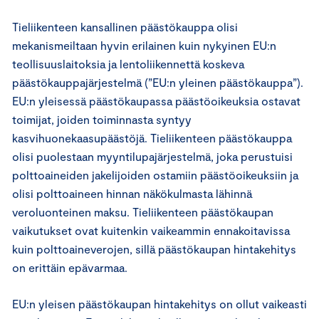
Tieliikenteen kansallinen päästökauppa olisi
mekanismeiltaan hyvin erilainen kuin nykyinen EU:n
teollisuuslaitoksia ja lentoliikennettä koskeva
päästökauppajärjestelmä (”EU:n yleinen päästökauppa”).
EU:n yleisessä päästökaupassa päästöoikeuksia ostavat
toimijat, joiden toiminnasta syntyy
kasvihuonekaasupäästöjä. Tieliikenteen päästökauppa
olisi puolestaan myyntilupajärjestelmä, joka perustuisi
polttoaineiden jakelijoiden ostamiin päästöoikeuksiin ja
olisi polttoaineen hinnan näkökulmasta lähinnä
veroluonteinen maksu. Tieliikenteen päästökaupan
vaikutukset ovat kuitenkin vaikeammin ennakoitavissa
kuin polttoaineverojen, sillä päästökaupan hintakehitys
on erittäin epävarmaa.
EU:n yleisen päästökaupan hintakehitys on ollut vaikeasti