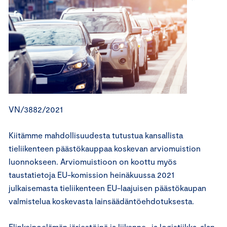
VN/3882/2021
Kiitämme mahdollisuudesta tutustua kansallista
tieliikenteen päästökauppaa koskevan arviomuistion
luonnokseen. Arviomuistioon on koottu myös
taustatietoja EU-komission heinäkuussa 2021
julkaisemasta tieliikenteen EU-laajuisen päästökaupan
valmistelua koskevasta lainsäädäntöehdotuksesta.
Elinkeinoelämän järjestöinä ja liikenne- ja logistiikka-alan