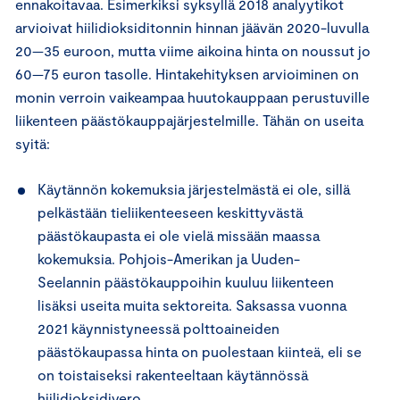
ennakoitavaa. Esimerkiksi syksyllä 2018 analyytikot
arvioivat hiilidioksiditonnin hinnan jäävän 2020-luvulla
20—35 euroon, mutta viime aikoina hinta on noussut jo
60—75 euron tasolle. Hintakehityksen arvioiminen on
monin verroin vaikeampaa huutokauppaan perustuville
liikenteen päästökauppajärjestelmille. Tähän on useita
syitä:
Käytännön kokemuksia järjestelmästä ei ole, sillä
pelkästään tieliikenteeseen keskittyvästä
päästökaupasta ei ole vielä missään maassa
kokemuksia. Pohjois-Amerikan ja Uuden-
Seelannin päästökauppoihin kuuluu liikenteen
lisäksi useita muita sektoreita. Saksassa vuonna
2021 käynnistyneessä polttoaineiden
päästökaupassa hinta on puolestaan kiinteä, eli se
on toistaiseksi rakenteeltaan käytännössä
hiilidioksidivero.