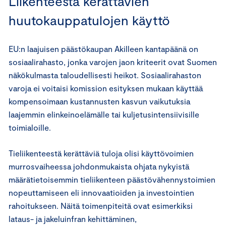
Liikenteestä kerättävien
huutokauppatulojen käyttö
EU:n laajuisen päästökaupan Akilleen kantapäänä on
sosiaalirahasto, jonka varojen jaon kriteerit ovat Suomen
näkökulmasta taloudellisesti heikot. Sosiaalirahaston
varoja ei voitaisi komission esityksen mukaan käyttää
kompensoimaan kustannusten kasvun vaikutuksia
laajemmin elinkeinoelämälle tai kuljetusintensiivisille
toimialoille.
Tieliikenteestä kerättäviä tuloja olisi käyttövoimien
murrosvaiheessa johdonmukaista ohjata nykyistä
määrätietoisemmin tieliikenteen päästövähennystoimien
nopeuttamiseen eli innovaatioiden ja investointien
rahoitukseen. Näitä toimenpiteitä ovat esimerkiksi
lataus- ja jakeluinfran kehittäminen,