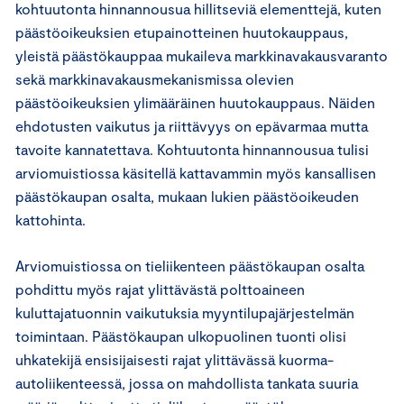
kohtuutonta hinnannousua hillitseviä elementtejä, kuten
päästöoikeuksien etupainotteinen huutokauppaus,
yleistä päästökauppaa mukaileva markkinavakausvaranto
sekä markkinavakausmekanismissa olevien
päästöoikeuksien ylimääräinen huutokauppaus. Näiden
ehdotusten vaikutus ja riittävyys on epävarmaa mutta
tavoite kannatettava. Kohtuutonta hinnannousua tulisi
arviomuistiossa käsitellä kattavammin myös kansallisen
päästökaupan osalta, mukaan lukien päästöoikeuden
kattohinta.
Arviomuistiossa on tieliikenteen päästökaupan osalta
pohdittu myös rajat ylittävästä polttoaineen
kuluttajatuonnin vaikutuksia myyntilupajärjestelmän
toimintaan. Päästökaupan ulkopuolinen tuonti olisi
uhkatekijä ensisijaisesti rajat ylittävässä kuorma-
autoliikenteessä, jossa on mahdollista tankata suuria