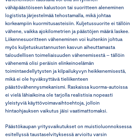
vähäpäästöiseen kalustoon tai suoritteen aleneminen
logistista järjestelmää tehostamalla, mikä johtaa
korkeampiin kuormitusasteisiin. Kuljetussuorite ei tällöin
vähene, vaikka ajokilometrien ja päästöjen määrä laskee.
Liikennesuoritteen väheneminen voi kuitenkin johtua
myös kuljetuskustannusten kasvun aiheuttamasta
taloudellisen toimeliaisuuden vähenemisestä – tällöin
vähenemä olisi peräisin elinkeinoelämän
toimintaedellytysten ja kilpailukyvyn heikkenemisestä,
mikä ei ole hyväksyttävä tieliikenteen
päästövähennysmekanismi. Raskaissa kuorma-autoissa
ei vielä lähiaikoina ole tarjolla realistisia nopeasti
yleistyviä käyttövoimavaihtoehtoja, jolloin
hintaohjauksen vaikutus jäisi vaatimattomaksi.
Päästökaupan yritysvaikutukset on muistioluonnoksessa
esitellyssä taustaselvityksessä arvioitu varsin