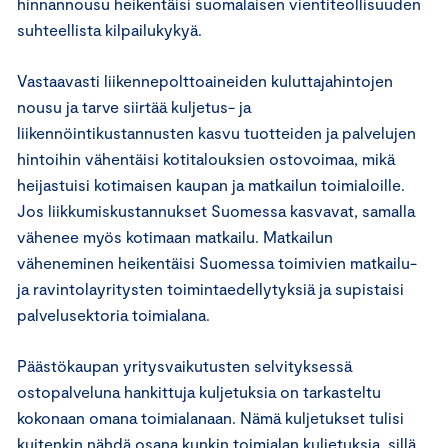
hinnannousu heikentäisi suomalaisen vientiteollisuuden
suhteellista kilpailukykyä.
Vastaavasti liikennepolttoaineiden kuluttajahintojen
nousu ja tarve siirtää kuljetus- ja
liikennöintikustannusten kasvu tuotteiden ja palvelujen
hintoihin vähentäisi kotitalouksien ostovoimaa, mikä
heijastuisi kotimaisen kaupan ja matkailun toimialoille.
Jos liikkumiskustannukset Suomessa kasvavat, samalla
vähenee myös kotimaan matkailu. Matkailun
väheneminen heikentäisi Suomessa toimivien matkailu-
ja ravintolayritysten toimintaedellytyksiä ja supistaisi
palvelusektoria toimialana.
Päästökaupan yritysvaikutusten selvityksessä
ostopalveluna hankittuja kuljetuksia on tarkasteltu
kokonaan omana toimialanaan. Nämä kuljetukset tulisi
kuitenkin nähdä osana kunkin toimialan kuljetuksia, sillä