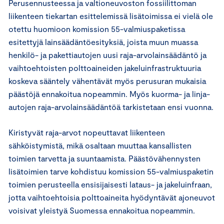
Perusennusteessa ja valtioneuvoston fossiilittoman
liikenteen tiekartan esittelemissä lisätoimissa ei vielä ole
otettu huomioon komission 55-valmiuspaketissa
esitettyjä lainsäädäntöesityksiä, joista muun muassa
henkilö- ja pakettiautojen uusi raja-arvolainsäädäntö ja
vaihtoehtoisten polttoaineiden jakeluinfrastruktuuria
koskeva sääntely vähentävät myös perusuran mukaisia
päästöjä ennakoitua nopeammin. Myös kuorma- ja linja-
autojen raja-arvolainsäädäntöä tarkistetaan ensi vuonna.
Kiristyvät raja-arvot nopeuttavat liikenteen
sähköistymistä, mikä osaltaan muuttaa kansallisten
toimien tarvetta ja suuntaamista. Päästövähennysten
lisätoimien tarve kohdistuu komission 55-valmiuspaketin
toimien perusteella ensisijaisesti lataus- ja jakeluinfraan,
jotta vaihtoehtoisia polttoaineita hyödyntävät ajoneuvot
voisivat yleistyä Suomessa ennakoitua nopeammin.