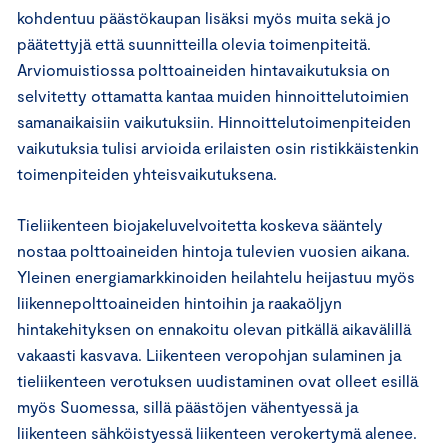
kohdentuu päästökaupan lisäksi myös muita sekä jo
päätettyjä että suunnitteilla olevia toimenpiteitä.
Arviomuistiossa polttoaineiden hintavaikutuksia on
selvitetty ottamatta kantaa muiden hinnoittelutoimien
samanaikaisiin vaikutuksiin. Hinnoittelutoimenpiteiden
vaikutuksia tulisi arvioida erilaisten osin ristikkäistenkin
toimenpiteiden yhteisvaikutuksena.
Tieliikenteen biojakeluvelvoitetta koskeva sääntely
nostaa polttoaineiden hintoja tulevien vuosien aikana.
Yleinen energiamarkkinoiden heilahtelu heijastuu myös
liikennepolttoaineiden hintoihin ja raakaöljyn
hintakehityksen on ennakoitu olevan pitkällä aikavälillä
vakaasti kasvava. Liikenteen veropohjan sulaminen ja
tieliikenteen verotuksen uudistaminen ovat olleet esillä
myös Suomessa, sillä päästöjen vähentyessä ja
liikenteen sähköistyessä liikenteen verokertymä alenee.