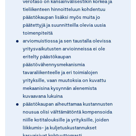
verotaso on kansainvälisestikin korkea ja
tieliikenteen hinnoitteluun kohdentuu
päästökaupan lisäksi myös muita jo
päätettyjä ja suunnitteilla olevia uusia
toimenpiteitä
arviomuistiossa ja sen taustalla olevissa
yritysvaikutusten arvioinneissa ei ole
eritelty päästökaupan
päästövähennysmekanismia
tavaraliikenteelle ja eri toimialojen
yrityksille, vaan muutoksia on kuvattu
mekaanisina kysynnän alenemista
kuvaavana lukuina
päästökaupan aiheuttamaa kustannusten
nousua olisi välttämätöntä kompensoida
niille kotitalouksille ja yrityksille, joiden
liikkumis- ja kuljetuskustannukset
kasvaisivat kohtuuttomasti