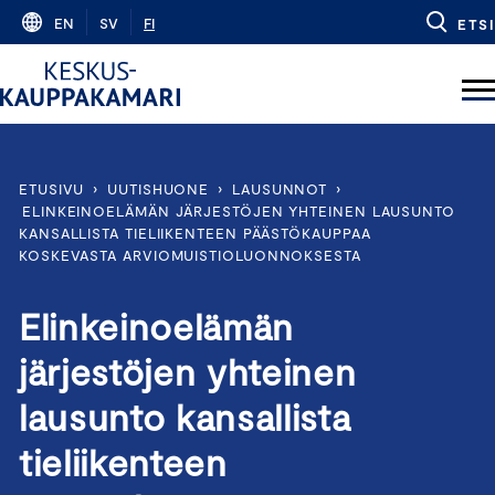
Skip
EN
SV
FI
ETSI
to
content
ETUSIVU
›
UUTISHUONE
›
LAUSUNNOT
›
ELINKEINOELÄMÄN JÄRJESTÖJEN YHTEINEN LAUSUNTO
KANSALLISTA TIELIIKENTEEN PÄÄSTÖKAUPPAA
KOSKEVASTA ARVIOMUISTIOLUONNOKSESTA
Elinkeinoelämän
järjestöjen yhteinen
lausunto kansallista
tieliikenteen