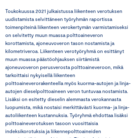
Toukokuussa 2021 julkaistussa liikenteen verotuksen
uudistamista selvittäneen työryhmän raportissa
toimenpiteinä liikenteen verokertymän varmistamiseksi
on selvitetty muun muassa polttoaineveron
korottamista, ajoneuvoveron tason nostamista ja
kilometriveroa. Liikenteen verotyöryhmä on esittänyt
muun muassa päästöohjauksen siirtämistä
ajoneuvoveron perusverosta polttoaineveroon, mikä
tarkoittaisi nykyisellä liikenteen
polttoaineverorakenteella myös kuorma-autojen ja linja-
autojen dieselpolttoaineen veron tuntuvaa nostamista.
Lisäksi on esitetty dieselin alemmasta verokannasta
luopumista, mikä nostaisi merkittävästi kuorma- ja linja-
autoliikenteen kustannuksia. Työryhmä ehdottaa lisäksi
polttoaineverotuksen tasoon vuosittaisia
indeksikorotuksia ja liikennepolttoaineiden