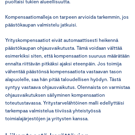
puoltaisi tukien alueellisuutta.
Kompensaatiomalleja on tarpeen arvioida tarkemmin, jos
päästökaupan valmistelu jatkuisi.
Yrityskompensaatiot eivät automaattisesti heikennä
päästökaupan ohjausvaikutusta. Tämä voidaan välttää
esimerkiksi siten, että kompensaation suuruus määrätään
ennalta riittävän pitkäksi ajaksi eteenpäin. Jos toimija
vähentää päästönsä kompensaatiota vastaavan tason
alapuolelle, saa hän pitää taloudellisen hyödyn. Tästä
syntyy vastaava ohjausvaikutus. Olennaista on varmistaa
ohjausvaikutuksen säilyminen kompensaation
toteutustavassa. Yritystarvelähtöinen malli edellyttäisi
tarkempaa valmistelua tiiviissä yhteistyössä
toimialajärjestöjen ja yritysten kanssa.