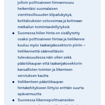
jolloin polttoaineen hinnannousu
heikentäisi suomalaisen
vientiteollisuuden kilpailukykyä,
kotitalouksien ostovoimaa ja kotimaan
matkailun toimintaedellytyksiä
Suomessa hiilen hinta on sisällytetty
osaksi polttoaineen hintaa ja tieliikenne
kuuluu myös taakanjakosektorin piiriin –
tieliikennettä säänneltäisiin
tulevaisuudessa näin ollen sekä
päästökaupan että taakanjakosektorin
kansallisten toimien ja liikenteen
verotuksen kautta
tieliikenteen päästökaupan
hintakehitykseen liittyisi erittäin suurta
epävarmuutta
Suomessa liikennepolttoaineiden