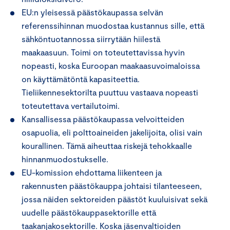
EU:n yleisessä päästökaupassa selvän
referenssihinnan muodostaa kustannus sille, että
sähköntuotannossa siirrytään hiilestä
maakaasuun. Toimi on toteutettavissa hyvin
nopeasti, koska Euroopan maakaasuvoimaloissa
on käyttämätöntä kapasiteettia.
Tieliikennesektorilta puuttuu vastaava nopeasti
toteutettava vertailutoimi.
Kansallisessa päästökaupassa velvoitteiden
osapuolia, eli polttoaineiden jakelijoita, olisi vain
kourallinen. Tämä aiheuttaa riskejä tehokkaalle
hinnanmuodostukselle.
EU-komission ehdottama liikenteen ja
rakennusten päästökauppa johtaisi tilanteeseen,
jossa näiden sektoreiden päästöt kuuluisivat sekä
uudelle päästökauppasektorille että
taakanjakosektorille. Koska jäsenvaltioiden