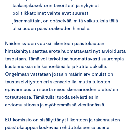
taakanjakosektorin tavoitteet ja nykyiset
politiikkatoimet vaihtelevat suuresti
jäsenmaittain, on epäselvää, mitä vaikutuksia tällä
olisi uuden päästöoikeuden hinnalle.
Näiden syiden vuoksi liikenteen päästökaupan
hintakehitys saattaa erota huomattavasti nyt arvioidusta
tasostaan. Tämä voi tarkoittaa huomattavasti suurempia
kustannuksia elinkeinoelämälle ja kotitalouksille.
Ongelmaan vastataan jossain määrin arviomuistion
taustaselvitysten eri skenaarioilla, mutta tulosten
epävarmuus on suurta myös skenaarioiden oletusten
toteutuessa. Tämä tulisi tuoda selvästi esiin
arviomuistiossa ja myöhemmässä viestinnässä.
EU-komissio on sisällyttänyt liikenteen ja rakennusten
päästökauppaa koskevaan ehdotukseensa useita