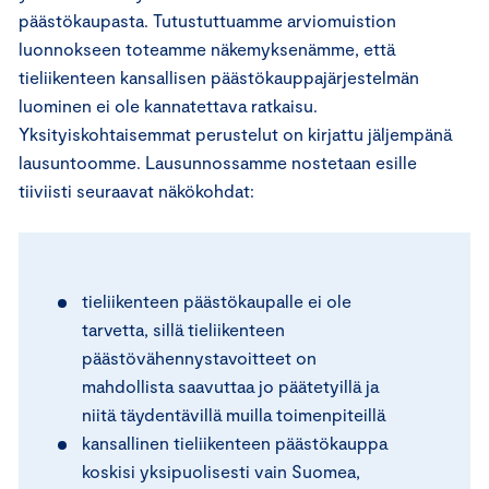
päästökaupasta. Tutustuttuamme arviomuistion
luonnokseen toteamme näkemyksenämme, että
tieliikenteen kansallisen päästökauppajärjestelmän
luominen ei ole kannatettava ratkaisu.
Yksityiskohtaisemmat perustelut on kirjattu jäljempänä
lausuntoomme. Lausunnossamme nostetaan esille
tiiviisti seuraavat näkökohdat:
tieliikenteen päästökaupalle ei ole
tarvetta, sillä tieliikenteen
päästövähennystavoitteet on
mahdollista saavuttaa jo päätetyillä ja
niitä täydentävillä muilla toimenpiteillä
kansallinen tieliikenteen päästökauppa
koskisi yksipuolisesti vain Suomea,