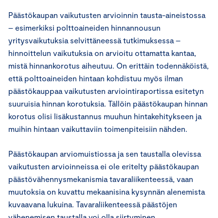
Päästökaupan vaikutusten arvioinnin tausta-aineistossa
– esimerkiksi polttoaineiden hinnannousun
yritysvaikutuksia selvittäneessä tutkimuksessa –
hinnoittelun vaikutuksia on arvioitu ottamatta kantaa,
mistä hinnankorotus aiheutuu. On erittäin todennäköistä,
että polttoaineiden hintaan kohdistuu myös ilman
päästökauppaa vaikutusten arviointiraportissa esitetyn
suuruisia hinnan korotuksia. Tällöin päästökaupan hinnan
korotus olisi lisäkustannus muuhun hintakehitykseen ja
muihin hintaan vaikuttaviin toimenpiteisiin nähden.
Päästökaupan arviomuistiossa ja sen taustalla olevissa
vaikutusten arvioinneissa ei ole eritelty päästökaupan
päästövähennysmekanismia tavaraliikenteessä, vaan
muutoksia on kuvattu mekaanisina kysynnän alenemista
kuvaavana lukuina. Tavaraliikenteessä päästöjen
vähenemisen taustalla voi olla siirtyminen