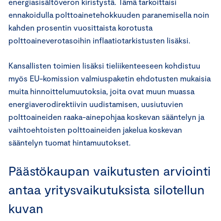
energiasisältöveron kiristystä. Tämä tarkoittaisi
ennakoidulla polttoainetehokkuuden paranemisella noin
kahden prosentin vuosittaista korotusta
polttoaineverotasoihin inflaatiotarkistusten lisäksi.
Kansallisten toimien lisäksi tieliikenteeseen kohdistuu
myös EU-komission valmiuspaketin ehdotusten mukaisia
muita hinnoittelumuutoksia, joita ovat muun muassa
energiaverodirektiivin uudistamisen, uusiutuvien
polttoaineiden raaka-ainepohjaa koskevan sääntelyn ja
vaihtoehtoisten polttoaineiden jakelua koskevan
sääntelyn tuomat hintamuutokset.
Päästökaupan vaikutusten arviointi
antaa yritysvaikutuksista silotellun
kuvan