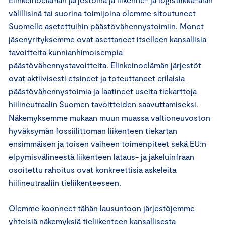
välillisinä tai suorina toimijoina olemme sitoutuneet
Suomelle asetettuihin päästövähennystoimiin. Monet
jäsenyrityksemme ovat asettaneet itselleen kansallisia
tavoitteita kunnianhimoisempia
päästövähennystavoitteita. Elinkeinoelämän järjestöt
ovat aktiivisesti etsineet ja toteuttaneet erilaisia
päästövähennystoimia ja laatineet useita tiekarttoja
hiilineutraalin Suomen tavoitteiden saavuttamiseksi.
Näkemyksemme mukaan muun muassa valtioneuvoston
hyväksymän fossiilittoman liikenteen tiekartan
ensimmäisen ja toisen vaiheen toimenpiteet sekä EU:n
elpymisvälineestä liikenteen lataus- ja jakeluinfraan
osoitettu rahoitus ovat konkreettisia askeleita
hiilineutraaliin tieliikenteeseen.
Olemme koonneet tähän lausuntoon järjestöjemme
yhteisiä näkemyksiä tieliikenteen kansallisesta