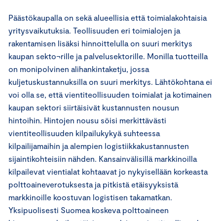
Päästökaupalla on sekä alueellisia että toimialakohtaisia
yritysvaikutuksia. Teollisuuden eri toimialojen ja
rakentamisen lisäksi hinnoittelulla on suuri merkitys
kaupan sekto¬rille ja palvelusektorille. Monilla tuotteilla
on monipolvinen alihankintaketju, jossa
kuljetuskustannuksilla on suuri merkitys. Lähtökohtana ei
voi olla se, että vientiteollisuuden toimialat ja kotimainen
kaupan sektori siirtäisivät kustannusten nousun
hintoihin. Hintojen nousu söisi merkittävästi
vientiteollisuuden kilpailukykyä suhteessa
kilpailijamaihin ja alempien logistiikkakustannusten
sijaintikohteisiin nähden. Kansainvälisillä markkinoilla
kilpailevat vientialat kohtaavat jo nykyisellään korkeasta
polttoaineverotuksesta ja pitkistä etäisyyksistä
markkinoille koostuvan logistisen takamatkan.
Yksipuolisesti Suomea koskeva polttoaineen