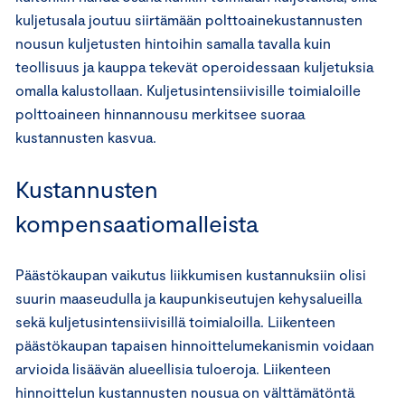
kuljetusala joutuu siirtämään polttoainekustannusten
nousun kuljetusten hintoihin samalla tavalla kuin
teollisuus ja kauppa tekevät operoidessaan kuljetuksia
omalla kalustollaan. Kuljetusintensiivisille toimialoille
polttoaineen hinnannousu merkitsee suoraa
kustannusten kasvua.
Kustannusten
kompensaatiomalleista
Päästökaupan vaikutus liikkumisen kustannuksiin olisi
suurin maaseudulla ja kaupunkiseutujen kehysalueilla
sekä kuljetusintensiivisillä toimialoilla. Liikenteen
päästökaupan tapaisen hinnoittelumekanismin voidaan
arvioida lisäävän alueellisia tuloeroja. Liikenteen
hinnoittelun kustannusten nousua on välttämätöntä