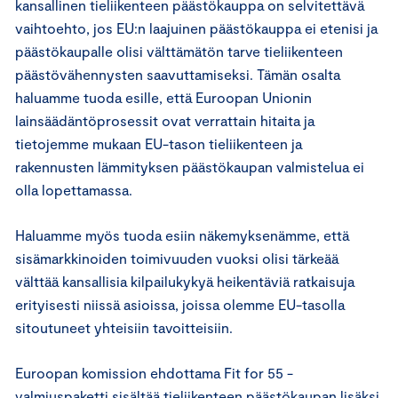
kansallinen tieliikenteen päästökauppa on selvitettävä
vaihtoehto, jos EU:n laajuinen päästökauppa ei etenisi ja
päästökaupalle olisi välttämätön tarve tieliikenteen
päästövähennysten saavuttamiseksi. Tämän osalta
haluamme tuoda esille, että Euroopan Unionin
lainsäädäntöprosessit ovat verrattain hitaita ja
tietojemme mukaan EU-tason tieliikenteen ja
rakennusten lämmityksen päästökaupan valmistelua ei
olla lopettamassa.
Haluamme myös tuoda esiin näkemyksenämme, että
sisämarkkinoiden toimivuuden vuoksi olisi tärkeää
välttää kansallisia kilpailukykyä heikentäviä ratkaisuja
erityisesti niissä asioissa, joissa olemme EU-tasolla
sitoutuneet yhteisiin tavoitteisiin.
Euroopan komission ehdottama Fit for 55 -
valmiuspaketti sisältää tieliikenteen päästökaupan lisäksi