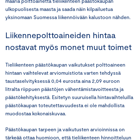
määriä polttoainetta tieliikenteen päästökaupan
ulkopuolisesta maasta ja saada näin kilpailuetua
yksinomaan Suomessa liikennöivään kalustoon nähden.
Liikennepolttoaineiden hintaa
nostavat myös monet muut toimet
Tieliikenteen päästökaupan vaikutukset polttoaineen
hintaan vaihtelevat arviomuistiota varten tehdyssä
taustaselvityksessä 0,04 eurosta aina 2,09 euroon
litralta riippuen päästöjen vähentämistavoitteesta ja
päästökehityksestä. Esitetyn suuruisella hintavaihteluilla
päästökaupan toteutettavuudesta ei ole mahdollista
muodostaa kokonaiskuvaa.
Päästökaupan tarpeen ja vaikutusten arvioinnissa on
tärkeää ottaa huomioon, että tieliikenteen hinnoitteluun